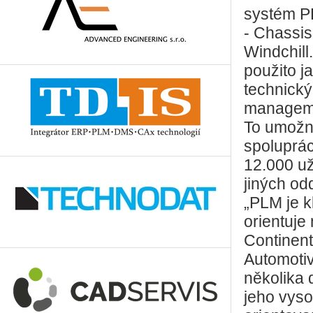
systém PL
- Chassis
Windchill
použito j
technick
managemen
To umožní
spoluprác
12.000 už
jiných od
„PLM je k
orientuje
Continent
Automoti
několika 
jeho vys