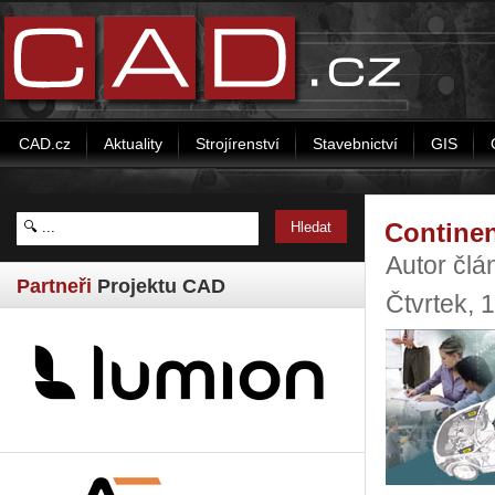
CAD.cz
Aktuality
Strojírenství
Stavebnictví
GIS
Continen
Autor člá
Partneři
Projektu CAD
Čtvrtek, 