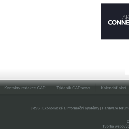
Kontakty redakce CAD
Týdeník CADnews
Kalendář akcí
|
RSS
|
Ekonomické a informační systémy
|
Hardware forum
Tvorba webovýc