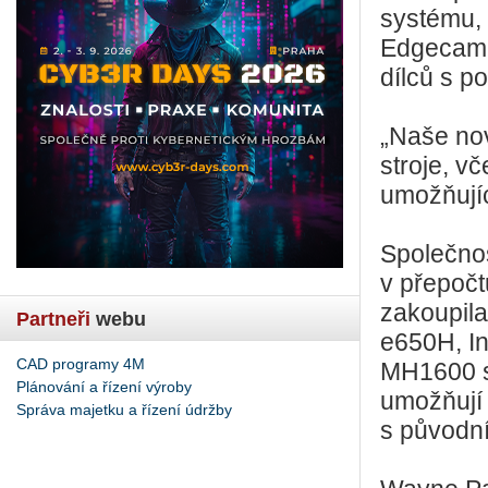
systému, 
Edgecam n
dílců s p
„Naše no
stroje, v
umožňujíc
Společnos
v přepočt
zakoupila
Partneři
webu
e650H, I
CAD programy 4M
MH1600 s
Plánování a řízení výroby
umožňují n
Správa majetku a řízení údržby
s původn