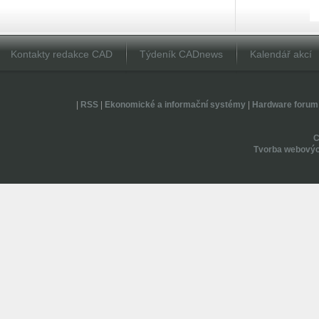
Kontakty redakce CAD
Týdeník CADnews
Kalendář akcí
|
RSS
|
Ekonomické a informační systémy
|
Hardware forum
Tvorba webovýc