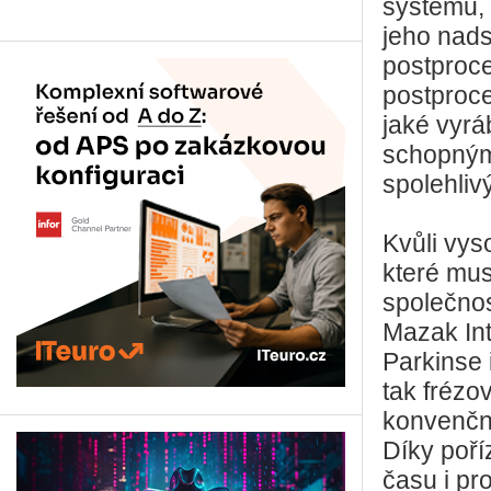
systému,
jeho nads
postproc
postproce
jaké vyr
schopným 
spolehliv
Kvůli vys
které mus
společnos
Mazak Int
Parkinse 
tak frézo
konvenční
Díky poří
času i pr