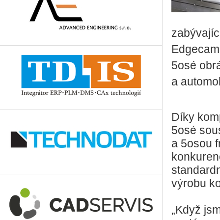
zabývajíc
Edgecam 
5osé obrá
a automob
Díky kom
5osé sous
a 5osou f
konkurenc
standardn
výrobu k
„Když jsm