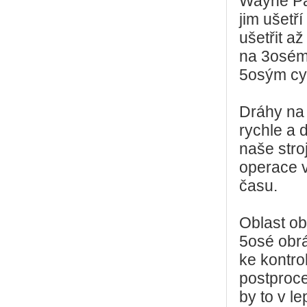
Wayne Pa
jim ušetř
ušetřit až
na 3osém 
5osým cy
Dráhy na
rychle a 
naše str
operace v
času.
Oblast ob
5osé obr
ke kontro
postproce
by to v l