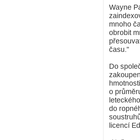
Wayne Par
zaindexov
mnoho čas
obrobit m
přesouvat
času."
Do společ
zakoupen 
hmotnosti
o průměru
leteckého
do ropnéh
soustruhů
licencí E