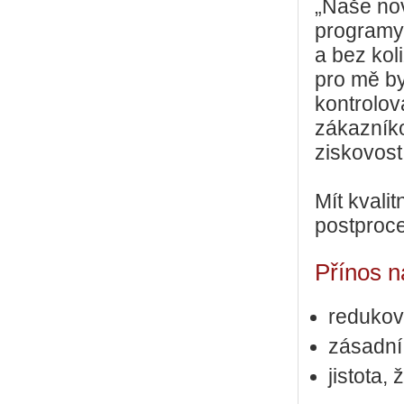
„Naše nov
programy,
a bez kol
pro mě by
kontrolov
zákazníko
ziskovost
Mít kvalit
postproce
Přínos 
redukov
zásadní
jistota