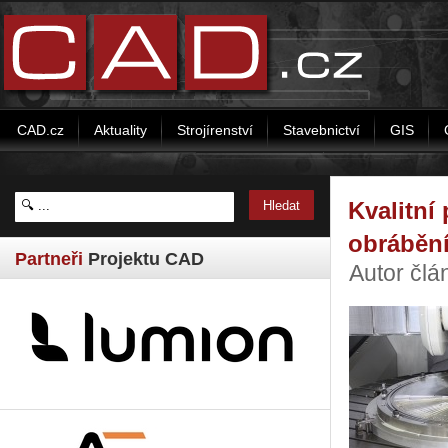
CAD.cz
Aktuality
Strojírenství
Stavebnictví
GIS
Kvalitní
obráběn
Partneři
Projektu CAD
Autor člá