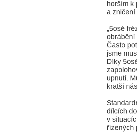
horším k 
a zničení
„5osé fré
obrábění 
Často pot
jsme muse
Díky 5os
zapolohov
upnutí. M
kratší nás
Standard
dílcích d
v situací
řízených 