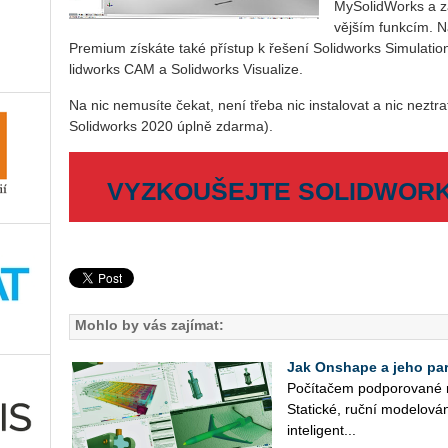
My­So­li­dWorks a z
věj­ším funk­cím. 
Pre­mi­um zís­ká­te také pří­stup k ře­še­ní So­li­dworks Si­mu­lati­
li­dworks CAM a So­li­dworks Vi­su­a­li­ze.
Na nic ne­mu­sí­te čekat, není třeba nic in­sta­lo­vat a nic ne­ztra­t
So­li­dworks 2020 úplně zdar­ma).
VYZKOUŠEJTE SOLIDWORKS
Mohlo by vás zajímat:
Jak Onshape a jeho part
Po­čí­ta­čem pod­po­ro­va­né 
Sta­tic­ké, ruční mo­de­lo­vá­
in­te­li­gent­...