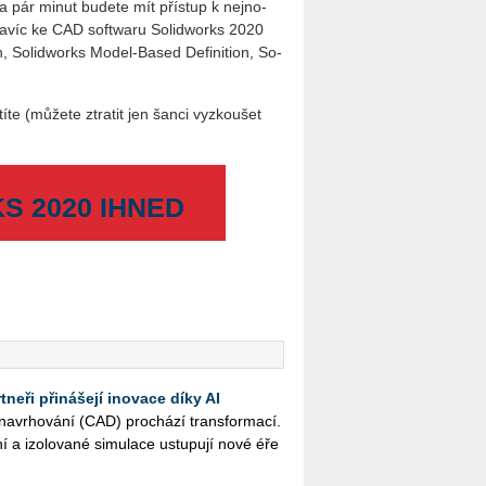
a pár minut bu­de­te mít pří­stup k nej­no­
Navíc ke CAD soft­wa­ru So­li­dworks 2020
on, So­li­dworks Model-Based De­fi­ni­ti­on, So­
í­te (mů­že­te ztra­tit jen šanci vy­zkou­šet
 2020 IHNED
neři přinášejí inovace díky AI
na­vr­ho­vá­ní (CAD) pro­chá­zí trans­for­ma­cí.
ní a izo­lo­va­né si­mu­la­ce ustu­pu­jí nové éře