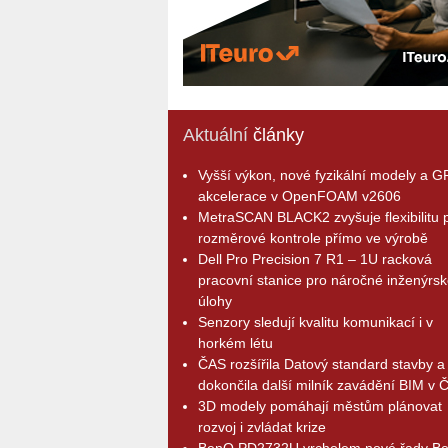
Aktuální
články
Vyšší výkon, nové fyzikální modely a 
akcelerace v OpenFOAM v2606
MetraSCAN BLACK2 zvyšuje flexibilitu p
rozměrové kontrole přímo ve výrobě
Dell Pro Precision 7 R1 – 1U racková
pracovní stanice pro náročné inženýrsk
úlohy
Senzory sledují kvalitu komunikací i v
horkém létu
ČAS rozšířila Datový standard stavby a
dokončila další milník zavádění BIM v 
3D modely pomáhají městům plánovat
rozvoj i zvládat krize
BenQ PD2732U vrcholem nové řady B