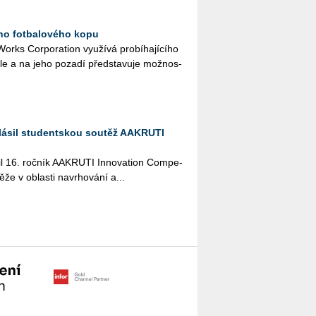
ího fotbalového kopu
rks Cor­po­rati­on vy­u­ží­vá pro­bí­ha­jí­cí­ho
a­le a na jeho po­za­dí před­sta­vu­je mož­nos­
lásil studentskou soutěž AAKRUTI
il 16. roč­ník AA­KRU­TI In­no­vati­on Com­pe­
­že v ob­las­ti na­vr­ho­vá­ní a...