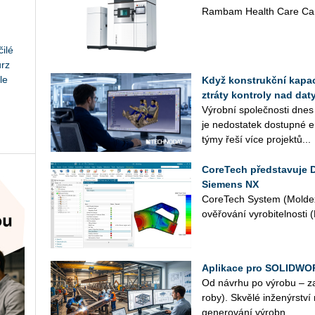
Rambam Health Care Cam
ilé
urz
le
Když konstrukční kapaci
ztráty kontroly nad daty
Vý­rob­ní spo­leč­nos­ti dnes
je ne­do­sta­tek do­stup­né en
týmy řeší více pro­jek­tů...
CoreTech představuje 
Siemens NX
Co­re­Tech Sys­tem (Mol­dex
ově­řo­vá­ní vy­ro­bi­tel­nos­t
Aplikace pro SOLIDWO
Od ná­vr­hu po vý­ro­bu – z
ro­by). Skvě­lé in­že­nýr­stv
ge­ne­ro­vá­ní vý­rob­n...