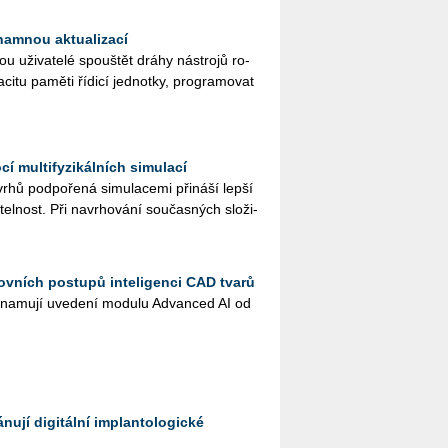
namnou aktualizací
ži­va­te­lé spouš­tět dráhy ná­stro­jů ro­
­ci­tu pa­mě­ti ří­di­cí jed­not­ky, pro­gra­mo­vat
í multifyzikálních simulací
hů pod­po­ře­ná si­mu­la­ce­mi při­ná­ší lepší
­tel­nost. Při na­vr­ho­vá­ní sou­čas­ných slo­ži­
ovních postupů inteligenci CAD tvarů
na­mu­jí uve­de­ní mo­du­lu Advan­ced AI od
ují digitální implantologické