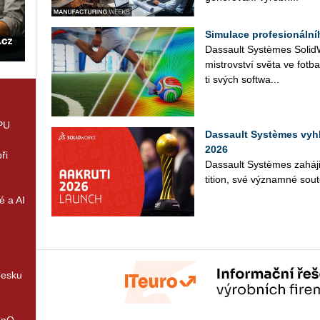
Simulace profesionáln
Das­sault Sys­tè­mes So­lid­Wo
mi­s­trov­ství světa ve fot­b
ti svých soft­wa­...
GPU
Dassault Systèmes vyh
2026
ři
Das­sault Sys­tè­mes za­há­j
ti­ti­on, své vý­znam­né sou­tě
é a AI
Česku
enQ