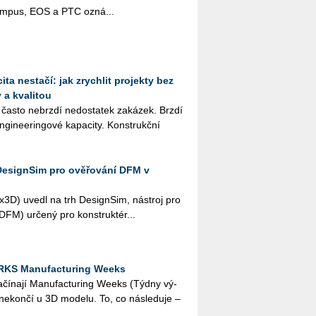
pus, EOS a PTC ozná­...
ta nestačí: jak zrychlit projekty bez
 a kvalitou
 často ne­brz­dí ne­do­sta­tek za­ká­zek. Brzdí
­gi­nee­rin­go­vé ka­pa­ci­ty. Kon­strukč­ní
DesignSim pro ověřování DFM v
­3D) uvedl na trh De­sign­Sim, ná­stroj pro
i (DFM) ur­če­ný pro kon­struk­té­r...
RKS Manufacturing Weeks
a­čí­na­jí Ma­nu­factu­ring Weeks (Týdny vý­
í ne­kon­čí u 3D mo­de­lu. To, co ná­sle­du­je –