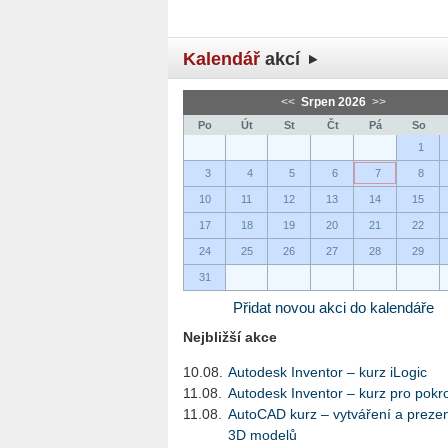
Kalendář
akcí
<<
Srpen 2026
>>
Po
Út
St
Čt
Pá
So
1
3
4
5
6
7
8
10
11
12
13
14
15
17
18
19
20
21
22
24
25
26
27
28
29
31
Přidat novou akci do kalendáře
Nejbližší akce
10.08.
Autodesk Inventor – kurz iLogic
11.08.
Autodesk Inventor – kurz pro pokro
11.08.
AutoCAD kurz – vytváření a preze
3D modelů