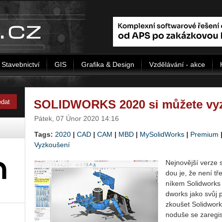
Stavebnictví
GIS
Grafika & Design
Vzdělávání - akce
SOLIDWORKS 2020 si můžete vyz
Pátek, 07 Únor 2020 14:16
Tags:
2020
|
CAD
|
CAM
|
MBD
|
MySolidWorks
|
Premium
Vyzkoušení
Nej­no­věj­ší verze 
dou je, že není třeb
ní­kem So­li­dworks ne
dworks jako svůj pr
zkou­šet So­li­dwor
no­du­še se za­re­gi