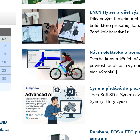
ENCY Hyper prošel výz
Díky novým funk­cím mohou u
bo­tů, které pře­sa­hu­jí ka­pa
7osé ko­la­bo­ra­tiv­ní r...
Ne
2
Návrh elektrokola pomoc
9
Tvor­ba kon­strukč­ních ná­vr
16
pev­nost, odol­nost i vy­ro­bi
23
tých vý­rob­ků j...
30
Synera přidává do prac
Tech Soft 3D a Sy­ne­ra oz
Sy­ne­ry, který vy­u­ží...
čilé
ntace
Rambam, EOS a PTC plán
centrum