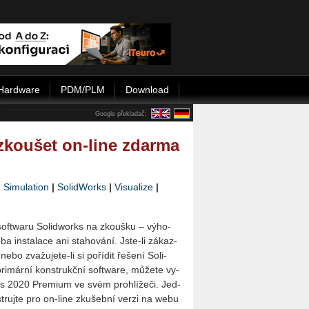
Hardware
PDM/PLM
Download
Google překladač:
koušet on-line zdarma
|
Simulation
|
SolidWorks
|
Visualize
|
soft­wa­ru So­li­dworks na zkouš­ku – vý­ho­
a in­sta­la­ce ani sta­ho­vá­ní. Jste-li zá­kaz­
bo zva­žu­je­te-li si po­ří­dit ře­še­ní So­li­
i­már­ní kon­strukč­ní soft­ware, mů­že­te vy­
ks 2020 Pre­mi­um ve svém pro­hlí­že­či. Jed­
s­truj­te pro on-line zku­šeb­ní verzi na webu