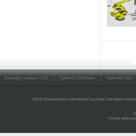
Kontakty redakce CAD
Týdeník CADnews
Kalendář akcí
|
RSS
|
Ekonomické a informační systémy
|
Hardware forum
Tvorba webovýc