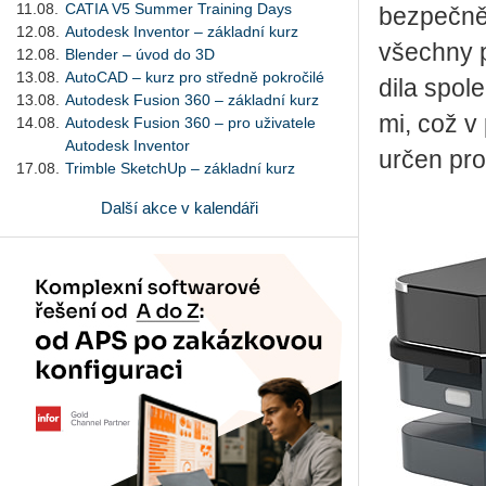
11.08.
CATIA V5 Summer Training Days
bez­peč­ně
12.08.
Autodesk Inventor – základní kurz
všech­ny p
12.08.
Blender – úvod do 3D
13.08.
AutoCAD – kurz pro středně pokročilé
di­la spo­
13.08.
Autodesk Fusion 360 – základní kurz
mi, což v 
14.08.
Autodesk Fusion 360 – pro uživatele
Autodesk Inventor
určen pro 
17.08.
Trimble SketchUp – základní kurz
Další akce v kalendáři