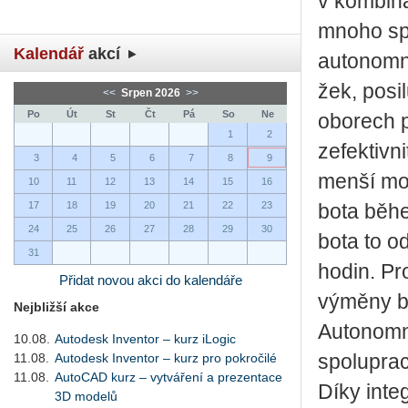
v kom­bi­na
mnoho spo­l
Kalendář
akcí
au­to­nomn
žek, po­si­
<<
Srpen 2026
>>
Po
Út
St
Čt
Pá
So
Ne
obo­rech p
1
2
ze­fek­tiv­
3
4
5
6
7
8
9
menší mo­bi
10
11
12
13
14
15
16
17
18
19
20
21
22
23
bo­ta během
24
25
26
27
28
29
30
bo­ta to o
31
hodin. Pro­
Přidat novou akci do kalendáře
vý­mě­ny 
Nejbližší akce
Au­to­nomní
10.08.
Autodesk Inventor – kurz iLogic
11.08.
Autodesk Inventor – kurz pro pokročilé
spo­lu­pra­
11.08.
AutoCAD kurz – vytváření a prezentace
Díky in­te
3D modelů