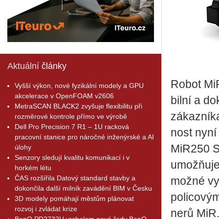
Aktuální
články
Robot Mi­R
Vyšší výkon, nové fyzikální modely a GPU
akcelerace v OpenFOAM v2606
bil­ní a do
MetraSCAN BLACK2 zvyšuje flexibilitu při
zá­kaz­ní­
rozměrové kontrole přímo ve výrobě
Dell Pro Precision 7 R1 – 1U racková
nost nyní 
pracovní stanice pro náročné inženýrské a AI
Mi­R250 Sh
úlohy
Senzory sledují kvalitu komunikací i v
umožňuje v
horkém létu
ČAS rozšířila Datový standard stavby a
možné vy­ba
dokončila další milník zavádění BIM v Česku
po­li­co­vý
3D modely pomáhají městům plánovat
rozvoj i zvládat krize
ne­rů MiR
BenQ PD2732U vrcholem nové řady BenQ