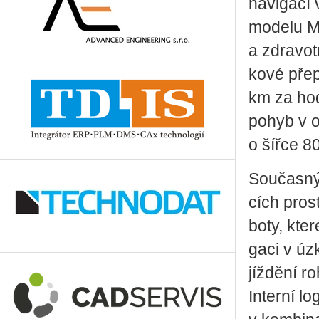
na­vi­ga­cí
mo­de­lu Mi
a zdra­vot­
ko­vé pře­
km za ho­d
pohyb v om
o šířce 8
Sou­čas­ným
cích pro­s
bo­ty, kter
ga­ci v úzk
jíž­dě­ní 
In­ter­ní l