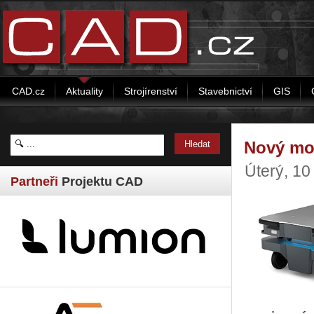
CAD.cz
Aktuality
Strojírenství
Stavebnictví
GIS
Nový mod
Úterý, 10
Partneři
Projektu CAD