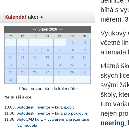
de­fi­ni­c
bí­há s vy­
Kalendář
akcí
mě­ře­ní, 3D
<<
Srpen 2026
>>
Vý­u­ko­v
Po
Út
St
Čt
Pá
So
Ne
včet­ně li
1
2
3
4
5
6
7
8
9
a té­ma­ta
10
11
12
13
14
15
16
Plat­né ško
17
18
19
20
21
22
23
24
25
26
27
28
29
30
ských li­c
31
svými žáky
Přidat novou akci do kalendáře
školy, kte
Nejbližší akce
tuto va­ri­
10.08.
Autodesk Inventor – kurz iLogic
nejen pro 
11.08.
Autodesk Inventor – kurz pro pokročilé
11.08.
AutoCAD kurz – vytváření a prezentace
nee­ring
,
3D modelů