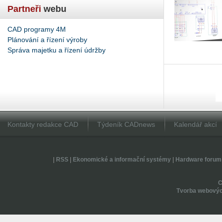
Partneři
webu
CAD programy 4M
Plánování a řízení výroby
Správa majetku a řízení údržby
Kontakty redakce CAD
Týdeník CADnews
Kalendář akcí
|
RSS
|
Ekonomické a informační systémy
|
Hardware forum
Tvorba webovýc