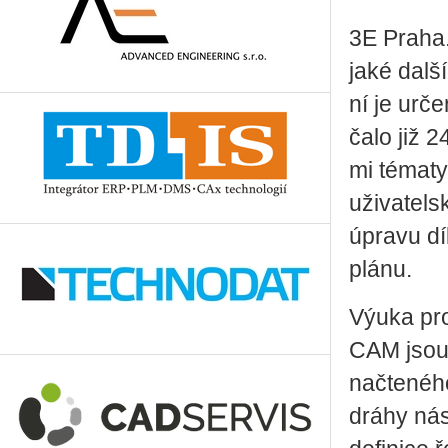
3E Praha.
ja­ké dalš
ní je ur­č
ča­lo již 2
mi té­ma­ty
uži­va­tel
úpra­vu díl
plánu.
Výuka pro­b
CAM jsou za
na­čte­né­h
dráhy ná­s