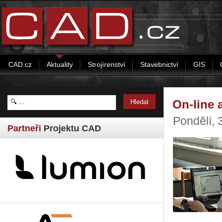
CAD.cz
Aktuality
Strojírenství
Stavebnictví
GIS
On-line 
Pondělí, 
Partneři
Projektu CAD