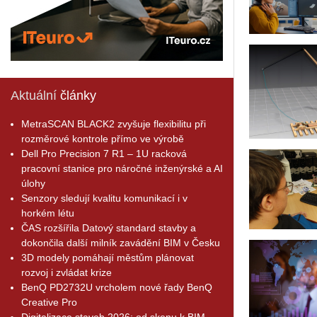
Aktuální
články
MetraSCAN BLACK2 zvyšuje flexibilitu při
rozměrové kontrole přímo ve výrobě
Dell Pro Precision 7 R1 – 1U racková
pracovní stanice pro náročné inženýrské a AI
úlohy
Senzory sledují kvalitu komunikací i v
horkém létu
ČAS rozšířila Datový standard stavby a
dokončila další milník zavádění BIM v Česku
3D modely pomáhají městům plánovat
rozvoj i zvládat krize
BenQ PD2732U vrcholem nové řady BenQ
Creative Pro
Digitalizace staveb 2026: od skenu k BIM