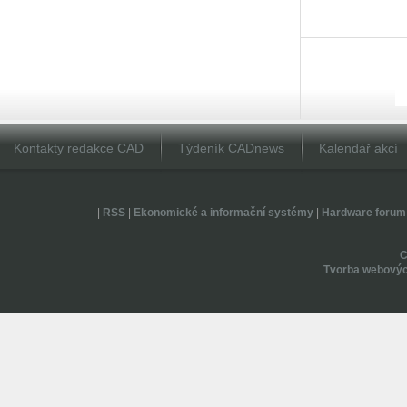
Kontakty redakce CAD
Týdeník CADnews
Kalendář akcí
|
RSS
|
Ekonomické a informační systémy
|
Hardware forum
Tvorba webovýc