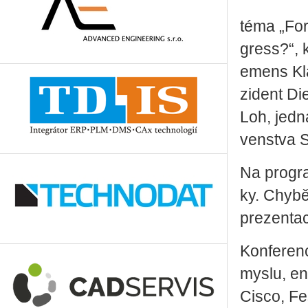
téma „For­
gress?“, k
e­mens Kla
zi­dent Di
Loh, jed­n
ven­stva 
Na pro­gra­
ky. Chy­bě
pre­zen­ta­
Kon­fe­ren­
mys­lu, ene
Cisco, Fes