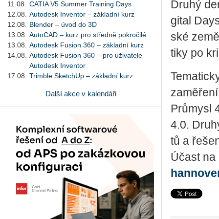
Druhý den 
11.08.
CATIA V5 Summer Training Days
12.08.
Autodesk Inventor – základní kurz
gi­tal Day
12.08.
Blender – úvod do 3D
13.08.
AutoCAD – kurz pro středně pokročilé
ské země I
13.08.
Autodesk Fusion 360 – základní kurz
ti­ky po kr
14.08.
Autodesk Fusion 360 – pro uživatele
Autodesk Inventor
Te­ma­tic­
17.08.
Trimble SketchUp – základní kurz
za­mě­ře­ní
Další akce v kalendáři
Prů­my­sl 4
4.0. Dru­h
tů a ře­še­n
Účast na ko
han​nove​