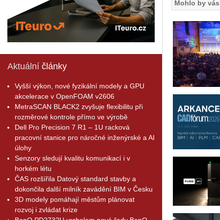
Mohlo by vás 
Aktuální
články
Vyšší výkon, nové fyzikální modely a GPU
akcelerace v OpenFOAM v2606
MetraSCAN BLACK2 zvyšuje flexibilitu při
rozměrové kontrole přímo ve výrobě
Dell Pro Precision 7 R1 – 1U racková
pracovní stanice pro náročné inženýrské a AI
úlohy
Senzory sledují kvalitu komunikací i v
horkém létu
ČAS rozšířila Datový standard stavby a
dokončila další milník zavádění BIM v Česku
3D modely pomáhají městům plánovat
rozvoj i zvládat krize
BenQ PD2732U vrcholem nové řady BenQ