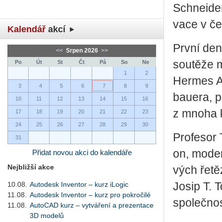
Schne­i­der
va­ce v če
Kalendář
akcí
První den 
<<
Srpen 2026
>>
sou­tě­že m
Po
Út
St
Čt
Pá
So
Ne
1
2
Her­mes Aw
3
4
5
6
7
8
9
baue­ra, pr
10
11
12
13
14
15
16
z mnoha kva
17
18
19
20
21
22
23
24
25
26
27
28
29
30
Pro­fe­sor
31
on, mo­de­r
Přidat novou akci do kalendáře
Nejbližší akce
vých ře­tě
10.08.
Autodesk Inventor – kurz iLogic
Josip T. To
11.08.
Autodesk Inventor – kurz pro pokročilé
spo­leč­no
11.08.
AutoCAD kurz – vytváření a prezentace
3D modelů