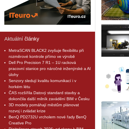
Aktuální
články
MetraSCAN BLACK2 zvyšuje flexibilitu při
rozměrové kontrole přímo ve výrobě
Dell Pro Precision 7 R1 – 1U racková
pracovní stanice pro náročné inženýrské a AI
úlohy
Senzory sledují kvalitu komunikací i v
horkém létu
ČAS rozšířila Datový standard stavby a
dokončila další milník zavádění BIM v Česku
3D modely pomáhají městům plánovat
rozvoj i zvládat krize
BenQ PD2732U vrcholem nové řady BenQ
Creative Pro
Digitalizace staveb 2026: od skenu k BIM