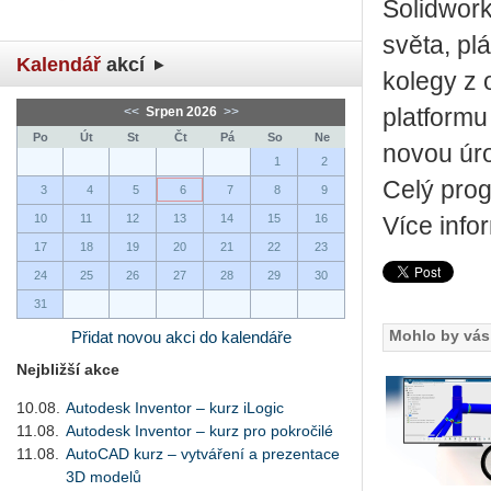
So­li­dwor
světa, plá­
Kalendář
akcí
ko­le­gy z 
<<
Srpen 2026
>>
plat­for­m
Po
Út
St
Čt
Pá
So
Ne
novou úr
1
2
Celý pro­
3
4
5
6
7
8
9
10
11
12
13
14
15
16
Více in­for
17
18
19
20
21
22
23
24
25
26
27
28
29
30
31
Mohlo by vás 
Přidat novou akci do kalendáře
Nejbližší akce
10.08.
Autodesk Inventor – kurz iLogic
11.08.
Autodesk Inventor – kurz pro pokročilé
11.08.
AutoCAD kurz – vytváření a prezentace
3D modelů