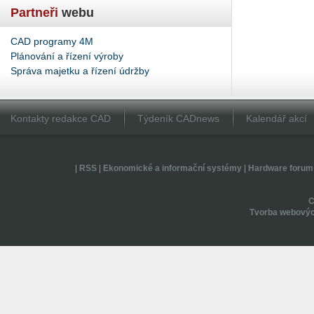
Partneři
webu
CAD programy 4M
Plánování a řízení výroby
Správa majetku a řízení údržby
Kontakty redakce CAD
Týdeník CADnews
Kalendář akcí
|
RSS
|
Ekonomické a informační systémy
|
Hardware forum
Tvorba webovýc