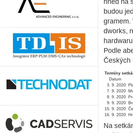
hned na še
budou jed
gra­mem. V
dworks, ne
hard­wa­ru.
Podle abe­
Čes­kých B
Termíny setká
Datum
3. 9. 2020
Plz
7. 9. 2020
Mos
8. 9. 2020
Pra
9. 9. 2020
Brn
15. 9. 2020
Čes
16. 9. 2020
Hra
Na se­tká­n