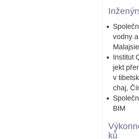
In­že­nýr
Spo­leč­
vod­ny a e
Ma­laj­si
In­sti­tu
jekt pře­
v ti­bet­
chaj, Čí
Spo­leč­n
BIM
Vý­kon­n
ků