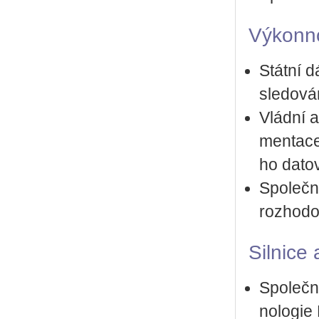
Vý­kon­no
Stát­ní 
sle­do­vá
Vlád­ní a
men­ta­ce
ho da­to­
Spo­leč­n
roz­ho­d
Sil­ni­ce 
Spo­leč­
no­lo­gi