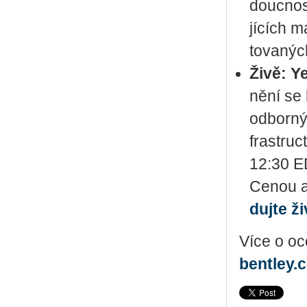
douc­nos­t
jí­cích ma
to­va­nýc
Živě: Ye
ně­ní se 
od­bor­ný
frastruct
12:30 ED
Cenou ak
duj­te ž
Více o oce
bentley.​