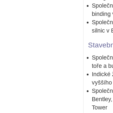
Spo­leč­
bin­ding
Spo­leč­
sil­nic v 
Sta­veb­n
Spo­leč­n
to­ře a b
In­dic­ké
vyš­ší­ho
Spo­leč­
Bent­ley, 
Tower