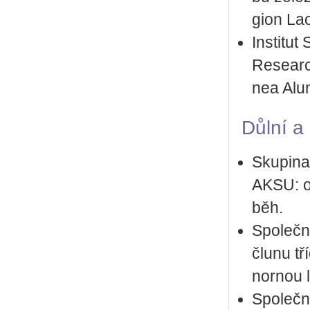
gi­on La­
In­sti­tu
Re­search
nea Alu­
Důlní a p
Sku­pi­na
AKSU: od
běh.
Spo­leč­n
člunu tří
nor­nou 
Spo­leč­n