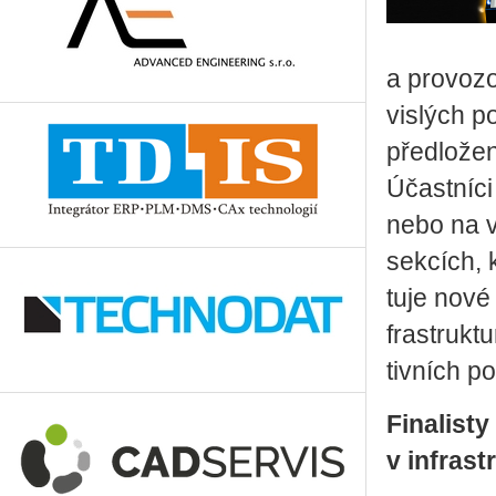
a pro­vo­z
vis­lých po
před­lo­že
Účast­ní­ci
nebo na v
sek­cích, 
tu­je nové 
frastruk­tu
tiv­ních po
Fi­na­lis­
v in­frast