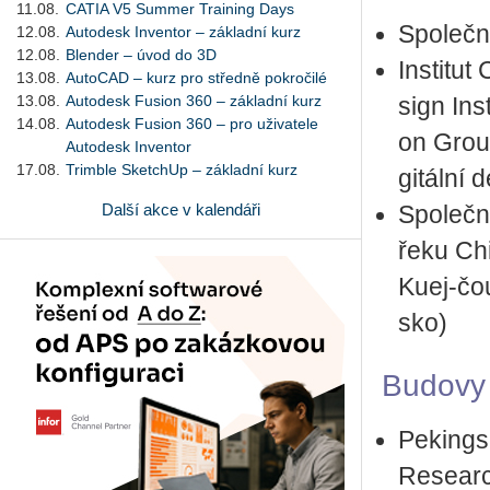
11.08.
CATIA V5 Summer Training Days
Spo­leč­
12.08.
Autodesk Inventor – základní kurz
12.08.
Blender – úvod do 3D
In­sti­t
13.08.
AutoCAD – kurz pro středně pokročilé
13.08.
Autodesk Fusion 360 – základní kurz
sign In­s
14.08.
Autodesk Fusion 360 – pro uživatele
on Group
Autodesk Inventor
17.08.
Trimble SketchUp – základní kurz
gi­tál­ní
Další akce v kalendáři
Spo­leč­
řeku Chis
Kuej-čou
sko)
Bu­do­vy 
Pekingský
Re­search