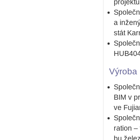
pro­jek­
Spo­leč­n
a in­že­n
stát Kar­
Spo­leč­n
HUB40
Vý­ro­ba
Spo­leč­n
BIM v pro­
ve Fu­ji
Spo­leč­
rati­on –
bu že­le­