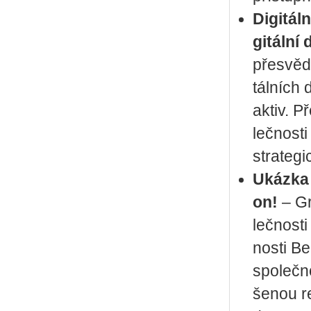
Di­gi­tál
gi­tál­ní 
pře­svěd­
tál­ních d
aktiv. Př
leč­nos­t
stra­te­gi
Ukáz­ka 
on!
– Gr
leč­nos­ti
nos­ti Be
spo­leč­no
še­nou re­