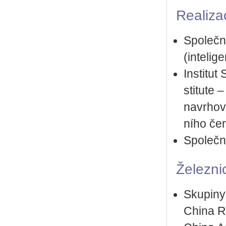
Re­a­li­za
Spo­leč­n
(in­te­li­
In­sti­t
sti­tu­te
na­vr­ho­v
ní­ho čer
Spo­leč­
Že­lez­ni
Sku­pi­ny
China Ra