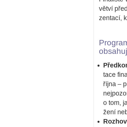
vět­ví pře
zen­ta­cí, 
Pro­gram
ob­sa­hu­
Před­kon
ta­ce fi­
října – p
nej­po­zo­
o tom, jak
že­ní ne­
Roz­ho­v