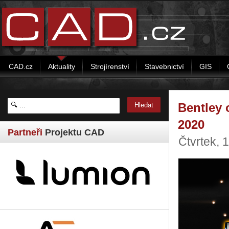
CAD.cz
Aktuality
Strojírenství
Stavebnictví
GIS
Bentley o
2020
Partneři
Projektu CAD
Čtvrtek, 