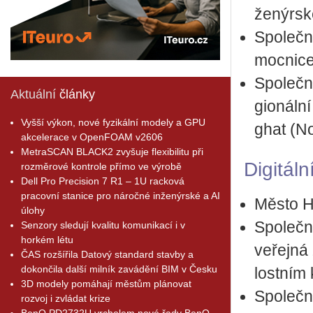
že­nýr­ské
Spo­leč­n
moc­ni­c
Spo­leč­n
Aktuální
články
gi­o­nál­
Vyšší výkon, nové fyzikální modely a GPU
ghat (N
akcelerace v OpenFOAM v2606
MetraSCAN BLACK2 zvyšuje flexibilitu při
Di­gi­tál
rozměrové kontrole přímo ve výrobě
Dell Pro Precision 7 R1 – 1U racková
pracovní stanice pro náročné inženýrské a AI
Město Hel
úlohy
Spo­leč­
Senzory sledují kvalitu komunikací i v
horkém létu
ve­řej­ná
ČAS rozšířila Datový standard stavby a
dokončila další milník zavádění BIM v Česku
lost­ním 
3D modely pomáhají městům plánovat
Spo­leč­
rozvoj i zvládat krize
BenQ PD2732U vrcholem nové řady BenQ