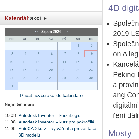
4D di­gi­
Kalendář
akcí
Spo­leč­n
<<
Srpen 2026
>>
2019 L
Po
Út
St
Čt
Pá
So
Ne
Spo­leč­n
1
2
on Alle­g
3
4
5
6
7
8
9
10
11
12
13
14
15
16
Kan­ce­lá
17
18
19
20
21
22
23
Peking-Ha
24
25
26
27
28
29
30
a pro­vin
31
ang Con­s
Přidat novou akci do kalendáře
di­gi­tál­
Nejbližší akce
ře­ní dál
10.08.
Autodesk Inventor – kurz iLogic
11.08.
Autodesk Inventor – kurz pro pokročilé
11.08.
AutoCAD kurz – vytváření a prezentace
Mosty
3D modelů