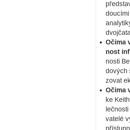
před­sta­v
dou­cí­mi
ana­ly­ti­
dvoj­ča­t
Očima vý­
nost in­
nos­ti Be
do­vých s
zo­vat ek
Očima vý­
ke Ke­i­th
leč­nos­
va­te­lé v
pří­stup­n