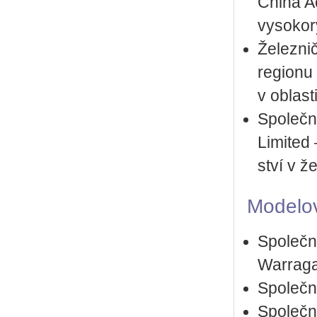
China Ac
vy­so­ko
Že­lez­ni
re­gi­o­nu
v ob­las­ti
Spo­leč­
Li­mi­ted 
ství v že
Mo­de­lo­v
Spo­leč­n
Warra­g
Spo­leč­n
Spo­leč­