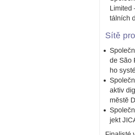
Li­mi­ted
tál­ních 
Sítě pro
Spo­leč­
de São Pa
ho sys­t
Spo­leč­n
aktiv di­
městě D
Spo­leč­n
jekt JIC
Fi­na­lis­té