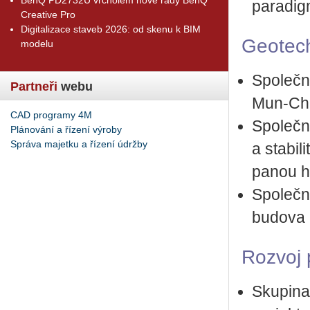
pa­ra­dig­
Creative Pro
Digitalizace staveb 2026: od skenu k BIM
Ge­o­tech
modelu
Spo­leč­
Partneři
webu
Mun-Che
CAD programy 4M
Spo­leč­
Plánování a řízení výroby
Správa majetku a řízení údržby
a sta­bi­
pa­nou h
Spo­leč­n
bu­do­va 
Roz­voj 
Sku­pi­na