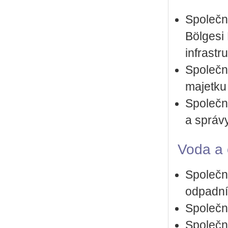
Spo­leč­
Bölgesi 
in­frast
Spo­leč­n
ma­jet­ku
Spo­leč­
a sprá­vy
Voda a č
Spo­leč­
od­pad­n
Spo­leč­
Spo­leč­