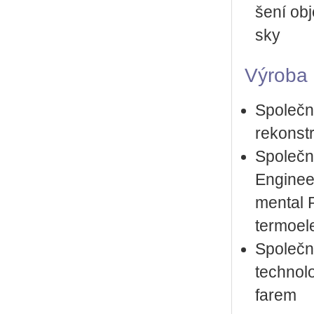
še­ní ob­j
sky
Vý­ro­ba 
Spo­leč­n
re­kon­st
Spo­leč­n
En­gi­nee
men­tal P
ter­mo­el
Spo­leč­n
tech­no­l
farem