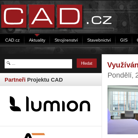
CAD.cz
Aktuality
Strojírenství
Stavebnictví
GIS
Využíván
Pondělí, 
Partneři
Projektu CAD