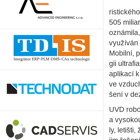
ris­tic­ké
505 mi­li­a
ozná­mi­la,
vy­u­ží­ván
Mo­bil­ní,
gii ul­tra­
apli­ka­cí 
ve vzdu­ch
še­ní v dez
UVD ro­bo­
a vy­so­ko
ly, le­tiš­t