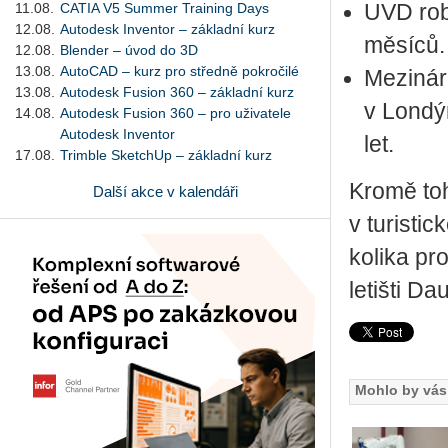
11.08.
CATIA V5 Summer Training Days
UVD ro­bo
12.08.
Autodesk Inventor – základní kurz
mě­sí­ců.
12.08.
Blender – úvod do 3D
13.08.
AutoCAD – kurz pro středně pokročilé
Me­zi­ná­
13.08.
Autodesk Fusion 360 – základní kurz
v Lon­dýn
14.08.
Autodesk Fusion 360 – pro uživatele
Autodesk Inventor
let.
17.08.
Trimble SketchUp – základní kurz
Kromě toho
Další akce v kalendáři
v tu­ris­t
ko­li­ka p
le­tiš­ti 
Mohlo by vás 