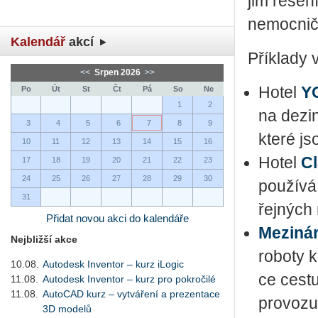
jim ře­še­n
ne­moc­nič­
Kalendář
akcí
Pří­kla­dy 
<<
Srpen 2026
>>
Hotel
Y
Po
Út
St
Čt
Pá
So
Ne
1
2
na dez­in
3
4
5
6
7
8
9
které jso
10
11
12
13
14
15
16
Hotel
Cl
17
18
19
20
21
22
23
24
25
26
27
28
29
30
po­u­ží­v
31
řej­ných
Přidat novou akci do kalendáře
Me­zi­ná­
Nejbližší akce
ro­bo­ty k
10.08.
Autodesk Inventor – kurz iLogic
ce ces­tu
11.08.
Autodesk Inventor – kurz pro pokročilé
11.08.
AutoCAD kurz – vytváření a prezentace
pro­vo­zu
3D modelů