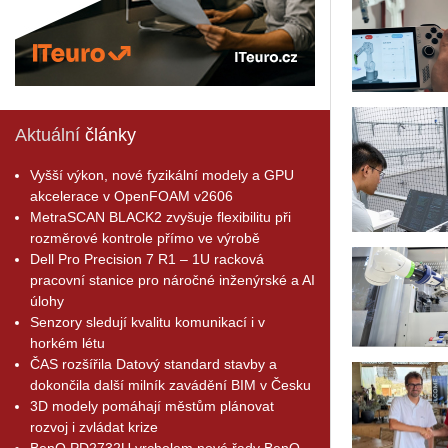
Aktuální
články
Vyšší výkon, nové fyzikální modely a GPU
akcelerace v OpenFOAM v2606
MetraSCAN BLACK2 zvyšuje flexibilitu při
rozměrové kontrole přímo ve výrobě
Dell Pro Precision 7 R1 – 1U racková
pracovní stanice pro náročné inženýrské a AI
úlohy
Senzory sledují kvalitu komunikací i v
horkém létu
ČAS rozšířila Datový standard stavby a
dokončila další milník zavádění BIM v Česku
3D modely pomáhají městům plánovat
rozvoj i zvládat krize
BenQ PD2732U vrcholem nové řady BenQ