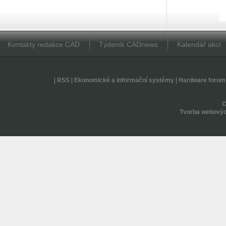
Kontakty redakce CAD
Týdeník CADnews
Kalendář akcí
|
RSS
|
Ekonomické a informační systémy
|
Hardware forum
Tvorba webovýc