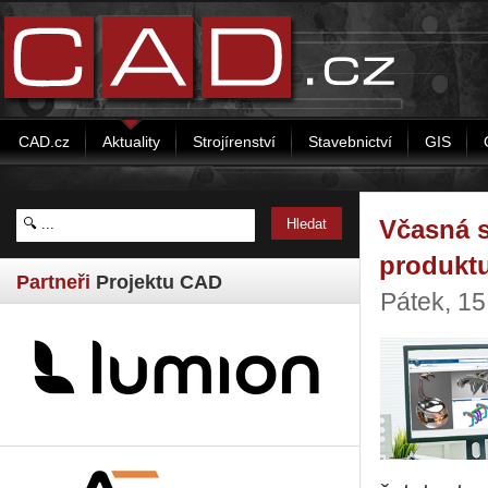
CAD.cz
Aktuality
Strojírenství
Stavebnictví
GIS
Včasná s
produkt
Partneři
Projektu CAD
Pátek, 1