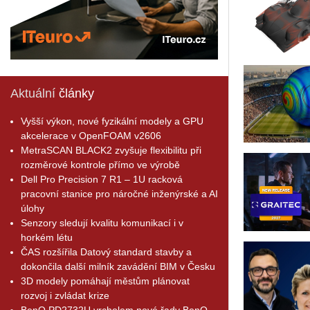
Aktuální
články
Vyšší výkon, nové fyzikální modely a GPU
akcelerace v OpenFOAM v2606
MetraSCAN BLACK2 zvyšuje flexibilitu při
rozměrové kontrole přímo ve výrobě
Dell Pro Precision 7 R1 – 1U racková
pracovní stanice pro náročné inženýrské a AI
úlohy
Senzory sledují kvalitu komunikací i v
horkém létu
ČAS rozšířila Datový standard stavby a
dokončila další milník zavádění BIM v Česku
3D modely pomáhají městům plánovat
rozvoj i zvládat krize
BenQ PD2732U vrcholem nové řady BenQ