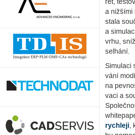
řet, tes­to
a niž­ší­mi
stala sou­č
a si­mu­la­
vr­hu, sní­ž
se­lhá­ní.
Si­mu­la­ci 
vá­ní mo­di
na pev­no
va­ci a sou
Spo­leč­no
whi­te­pa­p
rych­le­ji
, 