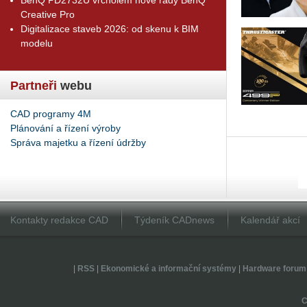
Creative Pro
Digitalizace staveb 2026: od skenu k BIM
modelu
Partneři
webu
CAD programy 4M
Plánování a řízení výroby
Správa majetku a řízení údržby
Kontakty redakce CAD
Týdeník CADnews
Kalendář akcí
|
RSS
|
Ekonomické a informační systémy
|
Hardware forum