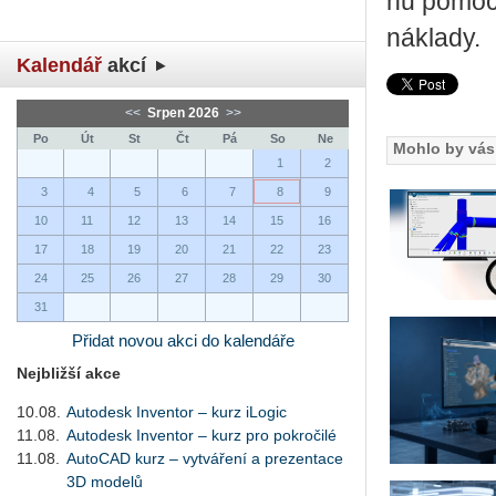
hu po­mo­ci
ná­kla­dy.
Kalendář
akcí
<<
Srpen 2026
>>
Po
Út
St
Čt
Pá
So
Ne
Mohlo by vás 
1
2
3
4
5
6
7
8
9
10
11
12
13
14
15
16
17
18
19
20
21
22
23
24
25
26
27
28
29
30
31
Přidat novou akci do kalendáře
Nejbližší akce
10.08.
Autodesk Inventor – kurz iLogic
11.08.
Autodesk Inventor – kurz pro pokročilé
11.08.
AutoCAD kurz – vytváření a prezentace
3D modelů