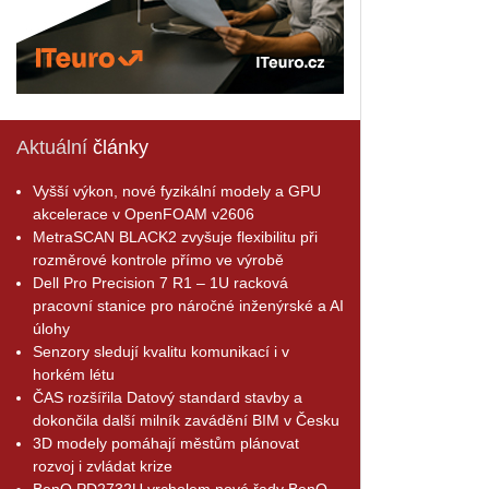
Aktuální
články
Vyšší výkon, nové fyzikální modely a GPU
akcelerace v OpenFOAM v2606
MetraSCAN BLACK2 zvyšuje flexibilitu při
rozměrové kontrole přímo ve výrobě
Dell Pro Precision 7 R1 – 1U racková
pracovní stanice pro náročné inženýrské a AI
úlohy
Senzory sledují kvalitu komunikací i v
horkém létu
ČAS rozšířila Datový standard stavby a
dokončila další milník zavádění BIM v Česku
3D modely pomáhají městům plánovat
rozvoj i zvládat krize
BenQ PD2732U vrcholem nové řady BenQ