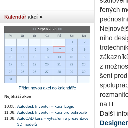
sta­no­ve­ní
ře­ných mo
Kalendář
akcí
peč­nost­n
Nej­no­věj
<<
Srpen 2026
>>
Po
Út
St
Čt
Pá
So
Ne
ní­ho de­s
1
2
tro­tech­ni
3
4
5
6
7
8
9
zá­kaz­ní­k
10
11
12
13
14
15
16
17
18
19
20
21
22
23
z mož­nos­t
24
25
26
27
28
29
30
še­ní pro­du
31
spo­lu­prá
Přidat novou akci do kalendáře
roz­ma­ni­t
Nejbližší akce
na IT.
10.08.
Autodesk Inventor – kurz iLogic
11.08.
Autodesk Inventor – kurz pro pokročilé
Další in­f
11.08.
AutoCAD kurz – vytváření a prezentace
Designer
3D modelů