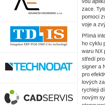
vou apli­ka
za­ce. Tyt
po­mo­ci zv
vo­je a zvý­
Přímá in­t
ho cyklu pr
wa­ru NX po
stře­dí pr
signer a NX
pro efek­ti
lo­vých za­
rych­le­ji d
novým sym