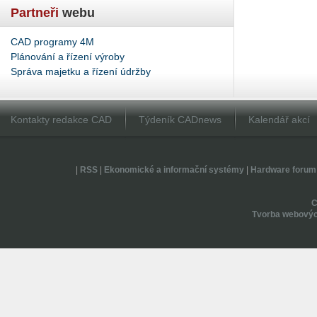
Partneři
webu
CAD programy 4M
Plánování a řízení výroby
Správa majetku a řízení údržby
Kontakty redakce CAD
Týdeník CADnews
Kalendář akcí
|
RSS
|
Ekonomické a informační systémy
|
Hardware forum
Tvorba webovýc