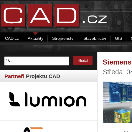
CAD.cz
Aktuality
Strojírenství
Stavebnictví
GIS
Siemens
Středa, 0
Partneři
Projektu CAD