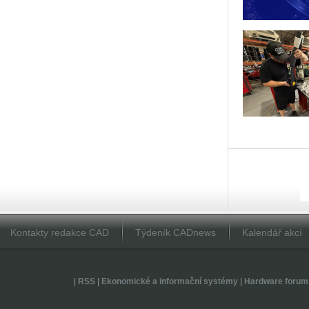
Kontakty redakce CAD
Týdeník CADnews
Kalendář akcí
|
RSS
|
Ekonomické a informační systémy
|
Hardware forum