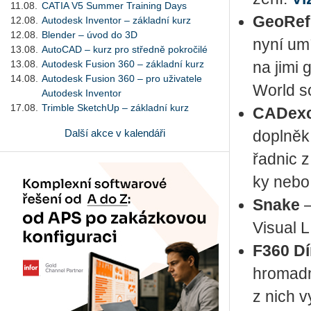
11.08.
CATIA V5 Summer Training Days
Ge­o­Re­
12.08.
Autodesk Inventor – základní kurz
12.08.
Blender – úvod do 3D
nyní umí 
13.08.
AutoCAD – kurz pro středně pokročilé
13.08.
Autodesk Fusion 360 – základní kurz
na jimi g
14.08.
Autodesk Fusion 360 – pro uživatele
World so
Autodesk Inventor
17.08.
Trimble SketchUp – základní kurz
CA­De­x­
Další akce v kalendáři
do­pl­ně
řad­nic z
ky nebo
Snake
–
Vi­su­al
F360 Dí
hro­mad­
z nich vy