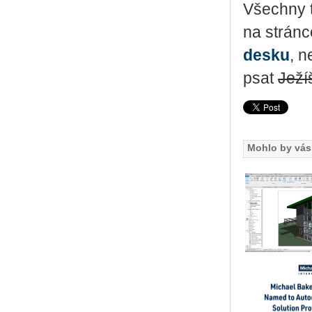
Všech­ny ty
na strán­
des­ku
, n
psat
Je­ží
Mohlo by vás 