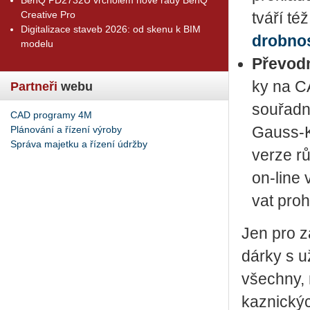
Creative Pro
tvá­ří té
Digitalizace staveb 2026: od skenu k BIM
drob­nos
modelu
Pře­vod­
ky na CA
Partneři
webu
sou­řad­n
CAD programy 4M
Plánování a řízení výroby
Gauss-Kr
Správa majetku a řízení údržby
verze rů
on-line 
vat pro­h
Jen pro zá
dárky s už
všech­ny, 
kaz­nic­ký