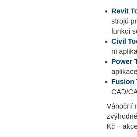
Revit T
stro­jů p
funk­cí s
Civil To
ní apli­k
Power 
apli­ka­c
Fusi­on
CAD/CAM/
Vá­noč­ní n
zvý­hod­ně
Kč – akce