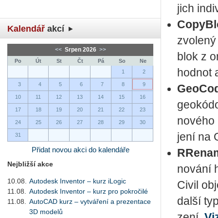
jich in­d
Co­pyB
Kalendář
akcí
zvo­le­n
<<
Srpen 2026
>>
blok z on
Po
Út
St
Čt
Pá
So
Ne
hod­not a
1
2
3
4
5
6
7
8
9
Ge­o­Co­
10
11
12
13
14
15
16
geokódo­v
17
18
19
20
21
22
23
no­vé­ho
24
25
26
27
28
29
30
je­ní na
31
Přidat novou akci do kalendáře
RRe­na­
Nejbližší akce
no­vá­ní 
10.08.
Autodesk Inventor – kurz iLogic
Civil ob­
11.08.
Autodesk Inventor – kurz pro pokročilé
další typ
11.08.
AutoCAD kurz – vytváření a prezentace
3D modelů
ze­ní.
Vi