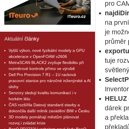
pro CAM
na­jdi­Di­
na prv­ní
je možné
Aktuální
články
prů­měr 
ex­por­tu
Vyšší výkon, nové fyzikální modely a GPU
akcelerace v OpenFOAM v2606
tu­je roz
MetraSCAN BLACK2 zvyšuje flexibilitu při
rozměrové kontrole přímo ve výrobě
svět­le­n
Dell Pro Precision 7 R1 – 1U racková
Se­lect­
pracovní stanice pro náročné inženýrské a AI
úlohy
In­ven­to
Senzory sledují kvalitu komunikací i v
HELUZ
horkém létu
ČAS rozšířila Datový standard stavby a
dárek pro
dokončila další milník zavádění BIM v Česku
a pře­kla
3D modely pomáhají městům plánovat
rozvoj i zvládat krize
pře­kla­d
BenQ PD2732U vrcholem nové řady BenQ