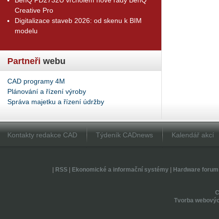
Creative Pro
Digitalizace staveb 2026: od skenu k BIM
modelu
Partneři
webu
CAD programy 4M
Plánování a řízení výroby
Správa majetku a řízení údržby
Kontakty redakce CAD
Týdeník CADnews
Kalendář akcí
|
RSS
|
Ekonomické a informační systémy
|
Hardware forum
Tvorba webovýc