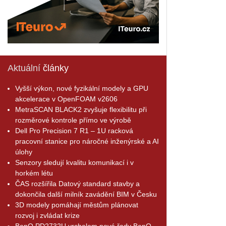
Aktuální
články
Vyšší výkon, nové fyzikální modely a GPU
akcelerace v OpenFOAM v2606
MetraSCAN BLACK2 zvyšuje flexibilitu při
rozměrové kontrole přímo ve výrobě
Dell Pro Precision 7 R1 – 1U racková
pracovní stanice pro náročné inženýrské a AI
úlohy
Senzory sledují kvalitu komunikací i v
horkém létu
ČAS rozšířila Datový standard stavby a
dokončila další milník zavádění BIM v Česku
3D modely pomáhají městům plánovat
rozvoj i zvládat krize
BenQ PD2732U vrcholem nové řady BenQ