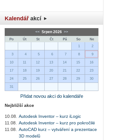
Kalendář
akcí
<<
Srpen 2026
>>
Po
Út
St
Čt
Pá
So
Ne
1
2
3
4
5
6
7
8
9
10
11
12
13
14
15
16
17
18
19
20
21
22
23
24
25
26
27
28
29
30
31
Přidat novou akci do kalendáře
Nejbližší akce
10.08.
Autodesk Inventor – kurz iLogic
11.08.
Autodesk Inventor – kurz pro pokročilé
11.08.
AutoCAD kurz – vytváření a prezentace
3D modelů