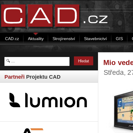
CAD.cz
Aktuality
Strojírenství
Stavebnictví
GIS
Mio vede
Středa, 2
Partneři
Projektu CAD