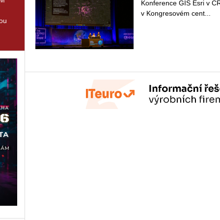
Kon­fe­ren­ce GIS Esri v ČR
v Kon­gre­so­vém cen­t­...
tou