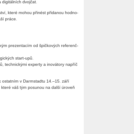
di­gi­tál­ních dvoj­čat.
r­ství, které mohou při­nést při­da­nou hod­no­
vaší práce.
ic­kým pre­zen­ta­cím od špič­ko­vých re­fe­renč­
o­gic­kých start-upů.
ů, tech­nic­ký­mi ex­per­ty a ino­vá­to­ry na­příč
 k ostat­ním v Darm­sta­d­tu 14.–15. září
ně­ty, které váš tým po­su­nou na další úroveň