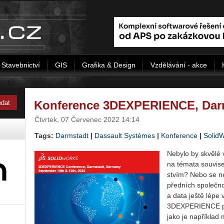
Stavebnictví
GIS
Grafika & Design
Vzdělávání - akce
Konference 3DEXPERIENCE, Dar
Čtvrtek, 07 Červenec 2022 14:14
Tags:
Darmstadt
|
Dassault Systèmes
|
Konference
|
Solid
Ne­by­lo by skvě­lé 
na té­ma­ta sou­vi­se­
stvím? Nebo se ne­c
před­ních spo­leč­nos
a data ještě lépe vy­
3DE­X­PE­RI­EN­CE pro
jako je na­pří­klad m