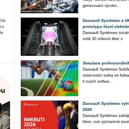
ge­ne­ro­vá­ní vý­rob­n...
ilé
Dassault Systèmes a U
urz
prototypu fúzní elektrár
le
Das­sault Sys­tè­mes ozná­
no­tě 30 mi­li­o­nů liber s
Simulace profesionáln
Das­sault Sys­tè­mes So­lid­Wo
mi­s­trov­ství světa ve fot­b
ti svých soft­wa­...
Dassault Systèmes vyh
2026
Das­sault Sys­tè­mes za­há­j
ti­ti­on, své vý­znam­né sou­tě