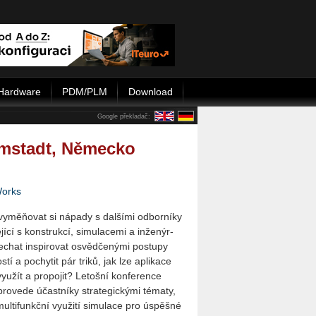
Hardware
PDM/PLM
Download
Google překladač:
mstadt, Německo
Works
vyměňovat si ná­pa­dy s dal­ší­mi od­bor­ní­ky
jí­cí s kon­struk­cí, si­mu­la­ce­mi a in­že­nýr­
hat in­spi­ro­vat osvěd­če­ný­mi po­stu­py
­tí a po­chy­tit pár triků, jak lze apli­ka­ce
u­žít a pro­po­jit? Le­toš­ní kon­fe­ren­ce
­ve­de účast­ní­ky stra­te­gic­ký­mi té­ma­ty,
ul­ti­funkč­ní vy­u­ži­tí si­mu­la­ce pro úspěš­né