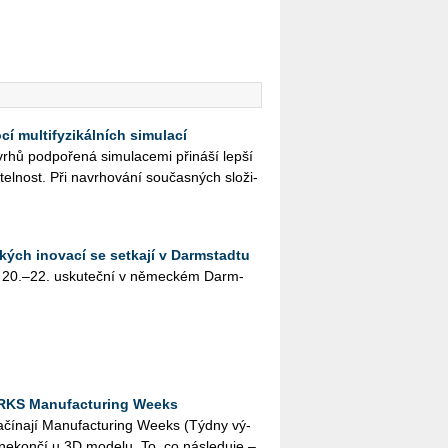
í multifyzikálních simulací
hů pod­po­ře­ná si­mu­la­ce­mi při­ná­ší lepší
­tel­nost. Při na­vr­ho­vá­ní sou­čas­ných slo­ži­
kých inovací se setkají v Darmstadtu
 20.–22. usku­teč­ní v ně­mec­kém Darm­
RKS Manufacturing Weeks
a­čí­na­jí Ma­nu­factu­ring Weeks (Týdny vý­
í ne­kon­čí u 3D mo­de­lu. To, co ná­sle­du­je –