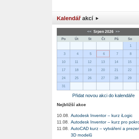
Kalendář
akcí
<<
Srpen 2026
>>
Po
Út
St
Čt
Pá
So
1
3
4
5
6
7
8
10
11
12
13
14
15
17
18
19
20
21
22
24
25
26
27
28
29
31
Přidat novou akci do kalendáře
Nejbližší akce
10.08.
Autodesk Inventor – kurz iLogic
11.08.
Autodesk Inventor – kurz pro pokro
11.08.
AutoCAD kurz – vytváření a preze
3D modelů