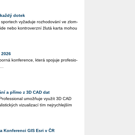
 každý dotek
ch spor­tech vy­ža­du­je roz­ho­do­vá­ní ve zlom­
­si­de nebo kon­tro­verz­ní žlutá karta mohou
 2026
bor­ná kon­fe­ren­ce, která spo­ju­je pro­fe­si­o­
...
ání a přímo z 3D CAD dat
Pro­fes­si­o­nal umož­ňuje vy­u­žít 3D CAD
lis­tic­kých vi­zu­a­li­za­cí tím nej­rych­lej­ším
na Konferenci GIS Esri v ČR