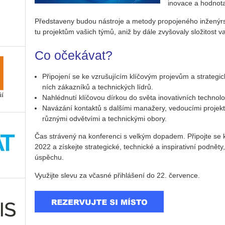
ino­va­ce a hod­no­ta 
Před­sta­ve­ny budou ná­stro­je a me­to­dy pro­po­je­né­ho in­že­ný
tu pro­jek­tům va­šich týmů, aniž by dále zvy­šo­va­ly slo­ži­tost 
Co oče­ká­vat?
Při­po­je­ní se ke vzru­šu­jí­cím klí­čo­vým pro­je­vům a stra­te­g
ních zá­kaz­ní­ků a tech­nic­kých lídrů.
Na­hléd­nu­tí klí­čo­vou dír­kou do světa ino­va­tiv­ních tech­no­l
Na­vá­zá­ní kon­tak­tů s dal­ší­mi ma­na­že­ry, ve­dou­cí­mi pro­jek­t
růz­ný­mi od­vět­ví­mi a tech­nic­ký­mi obory.
Čas strá­ve­ný na kon­fe­ren­ci s vel­kým do­pa­dem. Při­poj­te se
2022 a zís­kej­te stra­te­gic­ké, tech­nic­ké a in­spi­ra­tiv­ní pod­
úspě­chu.
Vy­u­žij­te slevu za včas­né při­hlá­še­ní do 22. čer­ven­ce.