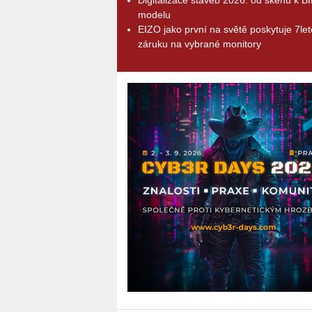
modelu
EIZO jako první na světě poskytuje 7le
záruku na vybrané monitory