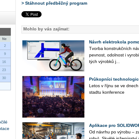
> Stáhnout předběžný program
Mohlo by vás zajímat:
Ne
Návrh elektrokola pomoc
2
Tvor­ba kon­strukč­ních ná­vr
9
pev­nost, odol­nost i vy­ro­bi
tých vý­rob­ků j...
16
23
30
Průkopníci technologic
Letos v říjnu se ve dnech
sta­d­tu kon­fe­ren­ce
čilé
Aplikace pro SOLIDWO
ntace
Od ná­vr­hu po vý­ro­bu – z
ro­by). Skvě­lé in­že­nýr­stv