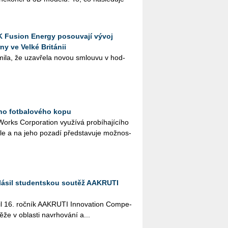
K Fusion Energy posouvají vývoj
ny ve Velké Británii
mi­la, že uza­vře­la novou smlou­vu v hod­
ího fotbalového kopu
rks Cor­po­rati­on vy­u­ží­vá pro­bí­ha­jí­cí­ho
a­le a na jeho po­za­dí před­sta­vu­je mož­nos­
lásil studentskou soutěž AAKRUTI
il 16. roč­ník AA­KRU­TI In­no­vati­on Com­pe­
­že v ob­las­ti na­vr­ho­vá­ní a...