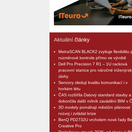
Aktuální
články
MetraSCAN BLACK2 zvyšuje flexibilitu p
rozměrové kontrole přímo ve výrobě
Dell Pro Precision 7 R1 – 1U racková
pracovní stanice pro náročné inženýrsk
úlohy
Senzory sledují kvalitu komunikací i v
horkém létu
ČAS rozšířila Datový standard stavby a
dokončila další milník zavádění BIM v 
3D modely pomáhají městům plánovat
rozvoj i zvládat krize
BenQ PD2732U vrcholem nové řady B
Creative Pro
Digitalizace staveb 2026: od skenu k B