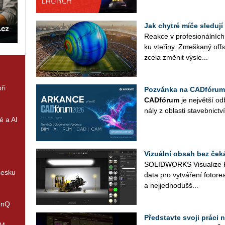
Jak chytré míče sledují
Re­ak­ce v pro­fe­si­o­nál­ní
ku vte­ři­ny. Zmeš­ka­ný off
zcela změ­nit vý­sle...
ři
Pozvánka na CADfórum
CAD­fó­rum
je nej­vět­ší od­
ná­ly z ob­las­ti sta­veb­nic­tví
é a AI
Vizuální obsah bez ček
SO­LID­WORKS Vi­su­a­li­ze 
Česku
data pro vy­tvá­ře­ní fo­to­re­a­
a nej­jed­no­duš­š...
enQ
Představte svoji práci 
IM