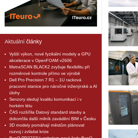
Aktuální
články
Vyšší výkon, nové fyzikální modely a GPU
akcelerace v OpenFOAM v2606
MetraSCAN BLACK2 zvyšuje flexibilitu při
rozměrové kontrole přímo ve výrobě
Dell Pro Precision 7 R1 – 1U racková
pracovní stanice pro náročné inženýrské a AI
úlohy
Senzory sledují kvalitu komunikací i v
horkém létu
ČAS rozšířila Datový standard stavby a
dokončila další milník zavádění BIM v Česku
3D modely pomáhají městům plánovat
rozvoj i zvládat krize
BenQ PD2732U vrcholem nové řady BenQ