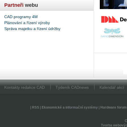
Partneři
webu
CAD programy 4M
Plánování a řízení výroby
Správa majetku a řízení údržby
Kontakty redakce CAD
Týdeník CADnews
Kalendář akcí
|
RSS
|
Ekonomické a informační systémy
|
Hardware forum
Tvorba webovýc