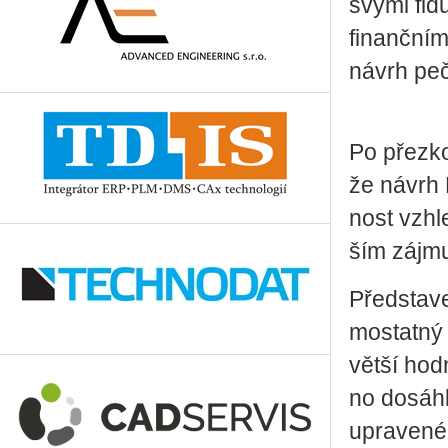
svými fi­du
fi­nanč­ní­
návrh peč­l
Po pře­zkou
že návrh N
nost vzhle
ším zájmu S
Před­sta­ve
mo­stat­ný 
větší hod­
no do­sá­hl
upra­ve­né