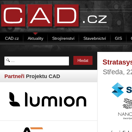
CAD.cz
Aktuality
Strojírenství
Stavebnictví
GIS
Stratasy
Středa, 2
Partneři
Projektu CAD