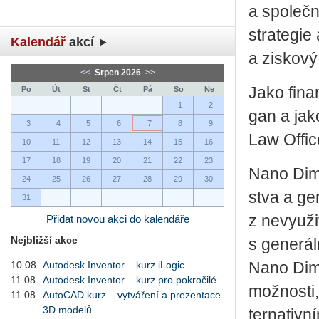
a spo­leč­n
stra­te­gie 
Kalendář
akcí
a zis­ko­vý
<<
Srpen 2026
>>
Jako fi­nan
Po
Út
St
Čt
Pá
So
Ne
1
2
gan a jako 
3
4
5
6
7
8
9
Law Of­fi­
10
11
12
13
14
15
16
17
18
19
20
21
22
23
Nano Di­me
24
25
26
27
28
29
30
stva a ge­n
31
z ne­vy­u­ž
Přidat novou akci do kalendáře
Nejbližší akce
s ge­ne­rál
10.08.
Autodesk Inventor – kurz iLogic
Nano Di­me
11.08.
Autodesk Inventor – kurz pro pokročilé
mož­nos­ti,
11.08.
AutoCAD kurz – vytváření a prezentace
3D modelů
ter­na­tiv­