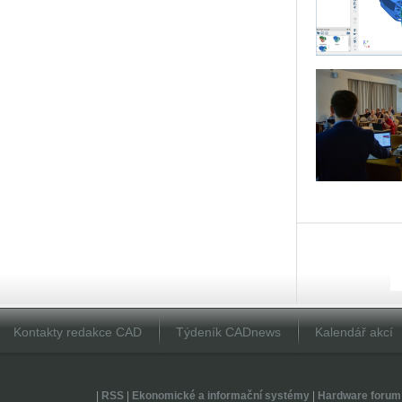
Kontakty redakce CAD
Týdeník CADnews
Kalendář akcí
|
RSS
|
Ekonomické a informační systémy
|
Hardware forum