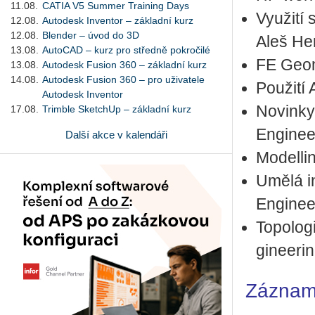
11.08.
CATIA V5 Summer Training Days
Vy­u­ži­tí
12.08.
Autodesk Inventor – základní kurz
12.08.
Blender – úvod do 3D
Aleš He
13.08.
AutoCAD – kurz pro středně pokročilé
FE Ge­o­m
13.08.
Autodesk Fusion 360 – základní kurz
14.08.
Autodesk Fusion 360 – pro uživatele
Po­u­ži­
Autodesk Inventor
No­vin­ky
17.08.
Trimble SketchUp – základní kurz
En­gi­nee
Další akce v kalendáři
Mo­del­li
Umělá in­
En­gi­nee
To­po­lo­
gi­nee­ri
Záznamy