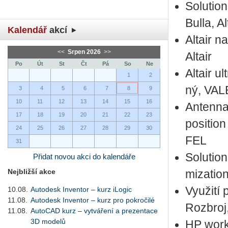
So­lu­ti­
Bulla, Al­
Kalendář
akcí
Al­tair n
<<
Srpen 2026
>>
Al­tair
Po
Út
St
Čt
Pá
So
Ne
Al­tair u
1
2
ný, VA
3
4
5
6
7
8
9
10
11
12
13
14
15
16
An­ten­n
17
18
19
20
21
22
23
posi­ti­
24
25
26
27
28
29
30
FEL
31
So­lu­ti­
Přidat novou akci do kalendáře
Nejbližší akce
mi­zati­o
Vy­u­ži­t
10.08.
Autodesk Inventor – kurz iLogic
11.08.
Autodesk Inventor – kurz pro pokročilé
Roz­bro
11.08.
AutoCAD kurz – vytváření a prezentace
3D modelů
HP work