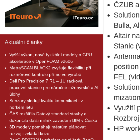
ČZUB a O
So­lu­ti­
Bulla, Al
Al­tair n
Aktuální
články
Sta­nic 
Vyšší výkon, nové fyzikální modely a GPU
An­ten­n
akcelerace v OpenFOAM v2606
posi­ti­
MetraSCAN BLACK2 zvyšuje flexibilitu při
rozměrové kontrole přímo ve výrobě
FEL (vi
Dell Pro Precision 7 R1 – 1U racková
So­lu­ti­
pracovní stanice pro náročné inženýrské a AI
úlohy
mi­zati­o
Senzory sledují kvalitu komunikací i v
Vy­u­ži­t
horkém létu
ČAS rozšířila Datový standard stavby a
Roz­broj
dokončila další milník zavádění BIM v Česku
3D modely pomáhají městům plánovat
HP works
rozvoj i zvládat krize
BenQ PD2732U vrcholem nové řady BenQ