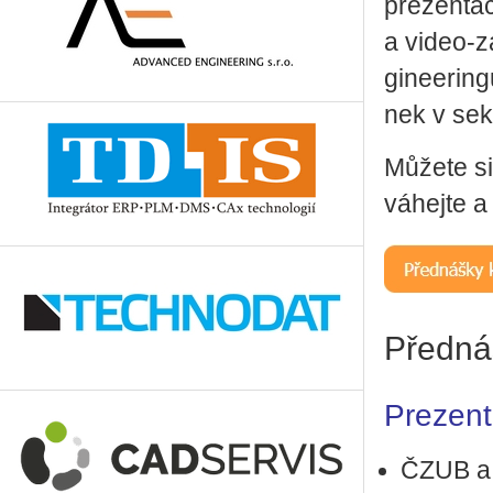
pre­zen­ta­
a video­‑z
gi­nee­rin
nek v se
Mů­že­te si
vá­hej­te a 
Předná
Prezent
ČZUB a O