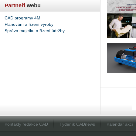
Partneři
webu
CAD programy 4M
Plánování a řízení výroby
Správa majetku a řízení údržby
Kontakty redakce CAD
Týdeník CADnews
Kalendář akcí