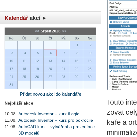
Kalendář
akcí
<<
Srpen 2026
>>
Po
Út
St
Čt
Pá
So
Ne
1
2
3
4
5
6
7
8
9
10
11
12
13
14
15
16
17
18
19
20
21
22
23
24
25
26
27
28
29
30
31
Přidat novou akci do kalendáře
Touto in­te
Nejbližší akce
zo­vat celý
10.08.
Autodesk Inventor – kurz iLogic
11.08.
Autodesk Inventor – kurz pro pokročilé
ka­ře a or­
11.08.
AutoCAD kurz – vytváření a prezentace
mi­ni­ma­li
3D modelů