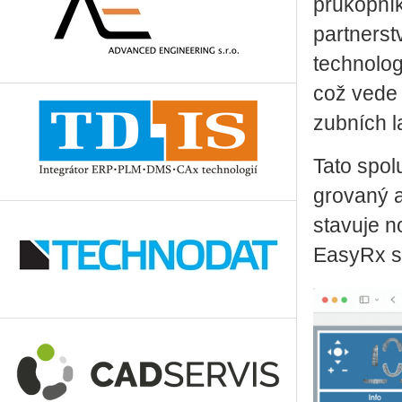
prů­kop­ní­
part­ner­st
tech­no­lo­
což vede k 
zub­ních la­
Tato spo­lu
gro­va­ný a
sta­vu­je n
Ea­sy­Rx s