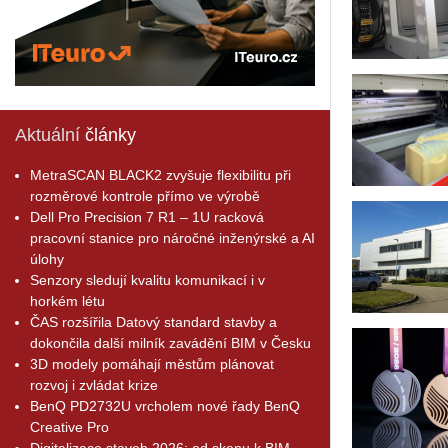
Aktuální
články
MetraSCAN BLACK2 zvyšuje flexibilitu při
rozměrové kontrole přímo ve výrobě
Dell Pro Precision 7 R1 – 1U racková
pracovní stanice pro náročné inženýrské a AI
úlohy
Senzory sledují kvalitu komunikací i v
horkém létu
ČAS rozšířila Datový standard stavby a
dokončila další milník zavádění BIM v Česku
3D modely pomáhají městům plánovat
rozvoj i zvládat krize
BenQ PD2732U vrcholem nové řady BenQ
Creative Pro
Digitalizace staveb 2026: od skenu k BIM