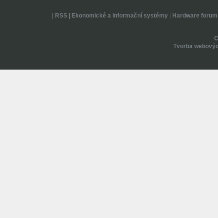
|
RSS
|
Ekonomické a informační systémy
|
Hardware forum
Tvorba webovýc