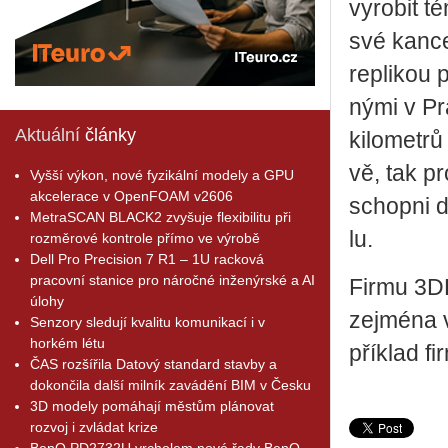
vy­ro­bit t
své kan­ce­
repli­kou p
ný­mi v Pr
Aktuální
články
ki­lo­me­t
vě, tak pr
Vyšší výkon, nové fyzikální modely a GPU
akcelerace v OpenFOAM v2606
schop­ni d
MetraSCAN BLACK2 zvyšuje flexibilitu při
lu.
rozměrové kontrole přímo ve výrobě
Dell Pro Precision 7 R1 – 1U racková
pracovní stanice pro náročné inženýrské a AI
Firmu 3DDe
úlohy
zejmé­na v 
Senzory sledují kvalitu komunikací i v
horkém létu
pří­klad 
ČAS rozšířila Datový standard stavby a
dokončila další milník zavádění BIM v Česku
3D modely pomáhají městům plánovat
rozvoj i zvládat krize
BenQ PD2732U vrcholem nové řady BenQ