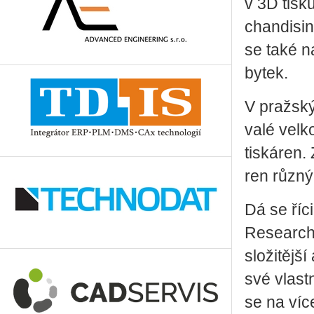
v 3D tisku,
chan­di­sing
se také na
by­tek.
V praž­ský
va­lé vel­k
tis­ká­ren
ren růz­n
Dá se říc
Re­search,
slo­ži­těj­š
své vlast­ní
se na ví­ce