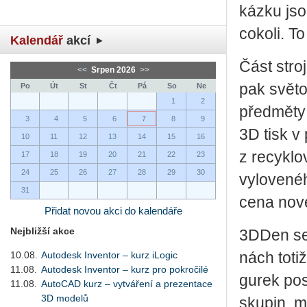
káz­ku jso
co­ko­li. T
Kalendář
akcí
Část stro­
<<
Srpen 2026
>>
pak svě­to­
Po
Út
St
Čt
Pá
So
Ne
1
2
před­mě­ty 
3
4
5
6
7
8
9
3D tisk v 
10
11
12
13
14
15
16
z recyklo­v
17
18
19
20
21
22
23
24
25
26
27
28
29
30
vy­lo­ve­n
31
cena no­vé­
Přidat novou akci do kalendáře
Nejbližší akce
3DDen seg­
10.08.
Autodesk Inventor – kurz iLogic
nách totiž
11.08.
Autodesk Inventor – kurz pro pokročilé
gu­rek po­
11.08.
AutoCAD kurz – vytváření a prezentace
3D modelů
sku­pin, m