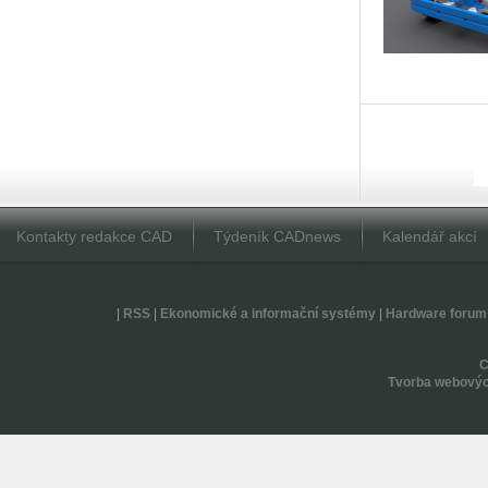
Kontakty redakce CAD
Týdeník CADnews
Kalendář akcí
|
RSS
|
Ekonomické a informační systémy
|
Hardware forum
Tvorba webovýc