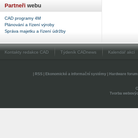
Partneři
webu
CAD programy 4M
Plánování a řízení výroby
Správa majetku a řízení údržby
Kontakty redakce CAD
Týdeník CADnews
Kalendář akcí
|
RSS
|
Ekonomické a informační systémy
|
Hardware forum
Tvorba webovýc