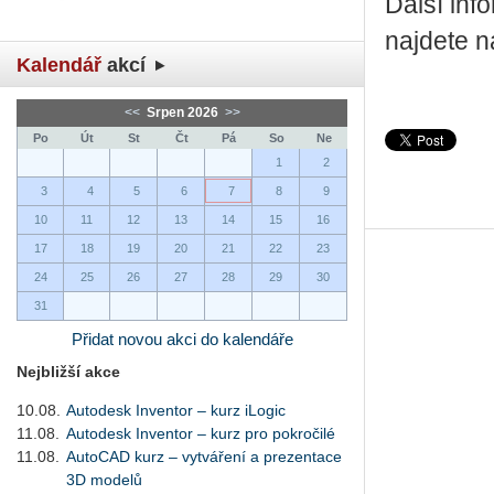
Další in­fo
na­jde­te 
Kalendář
akcí
<<
Srpen 2026
>>
Po
Út
St
Čt
Pá
So
Ne
1
2
3
4
5
6
7
8
9
10
11
12
13
14
15
16
17
18
19
20
21
22
23
24
25
26
27
28
29
30
31
Přidat novou akci do kalendáře
Nejbližší akce
10.08.
Autodesk Inventor – kurz iLogic
11.08.
Autodesk Inventor – kurz pro pokročilé
11.08.
AutoCAD kurz – vytváření a prezentace
3D modelů