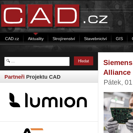
CAD.cz
Aktuality
Strojírenství
Stavebnictví
GIS
Siemens 
Alliance
Partneři
Projektu CAD
Pátek, 0