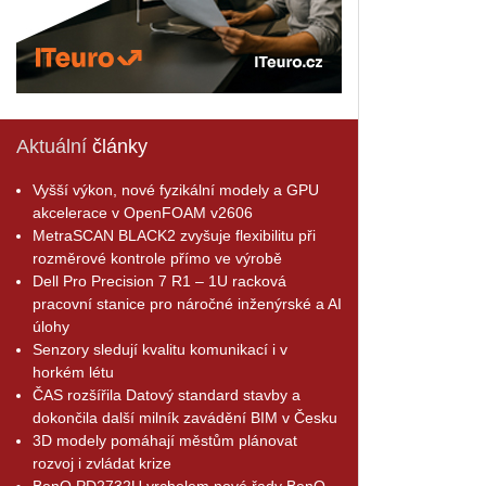
Aktuální
články
Vyšší výkon, nové fyzikální modely a GPU
akcelerace v OpenFOAM v2606
MetraSCAN BLACK2 zvyšuje flexibilitu při
rozměrové kontrole přímo ve výrobě
Dell Pro Precision 7 R1 – 1U racková
pracovní stanice pro náročné inženýrské a AI
úlohy
Senzory sledují kvalitu komunikací i v
horkém létu
ČAS rozšířila Datový standard stavby a
dokončila další milník zavádění BIM v Česku
3D modely pomáhají městům plánovat
rozvoj i zvládat krize
BenQ PD2732U vrcholem nové řady BenQ