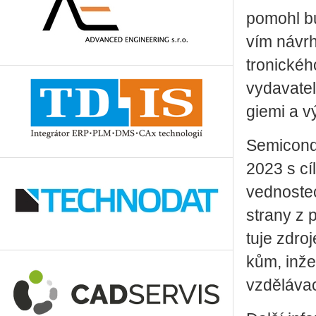
po­mohl bu­
vím ná­vr­h
tro­nic­ké­
vy­da­va­te­
gi­e­mi a v
Se­mi­con­d
2023 s cíl
ved­nos­tec
stra­ny z 
tu­je zdro­
kům, in­že
vzdě­lá­va