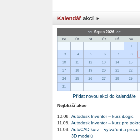
Kalendář
akcí
<<
Srpen 2026
>>
Po
Út
St
Čt
Pá
So
1
3
4
5
6
7
8
10
11
12
13
14
15
17
18
19
20
21
22
24
25
26
27
28
29
31
Přidat novou akci do kalendáře
Nejbližší akce
10.08.
Autodesk Inventor – kurz iLogic
11.08.
Autodesk Inventor – kurz pro pokro
11.08.
AutoCAD kurz – vytváření a preze
3D modelů