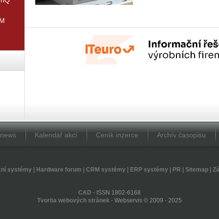
IM
Dnews
Kalendář akcí
Ceník inzerce
Archív časopisu
ční systémy
|
Hardware forum
|
CRM systémy
|
ERP systémy
|
PR
|
Sitemap
|
Zá
CAD
- ISSN 1802-6168
Tvorba webových stránek
- Webservis © 2009 - 2025