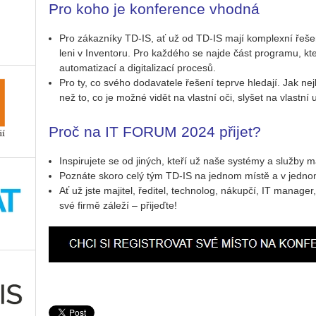
Pro koho je konference vhodná
Pro zá­kaz­ní­ky TD-IS, ať už od TD-IS mají kom­plex­ní ře­še­ní 
le­ni v In­ven­to­ru. Pro kaž­dé­ho se najde část pro­gra­mu, 
au­to­ma­ti­za­cí a di­gi­ta­li­za­cí pro­ce­sů.
Pro ty, co svého do­da­va­te­le ře­še­ní te­pr­ve hle­da­jí. Jak nej
než to, co je možné vidět na vlast­ní oči, sly­šet na vlast­ní
Proč na IT FORUM 2024 přijet?
In­spi­ru­je­te se od ji­ných, kteří už naše sys­témy a služ­by mají
Po­zná­te skoro celý tým TD-IS na jed­nom místě a v jed­n
Ať už jste ma­ji­tel, ře­di­tel, tech­no­log, ná­kup­čí, IT ma­nag
své firmě zá­le­ží – při­jeď­te!