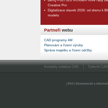
Creative Pro
Digitalizace staveb 2026: od skenu k B
modelu
Partneři
webu
CAD programy 4M
Plánování a řízení výroby
Správa majetku a řízení údržby
Kontakty redakce CAD
Týdeník CA
|
RSS
|
Ekonomické a informa