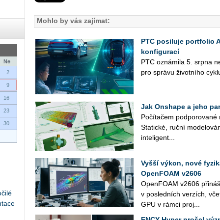
Mohlo by vás zajímat:
PTC posiluje portfolio
konfigurací
PTC ozná­mi­la 5. srpna nej­n
Ne
pro sprá­vu ži­vot­ní­ho cykl
2
9
16
Jak Onshape a jeho part
23
Po­čí­ta­čem pod­po­ro­va­né 
30
Sta­tic­ké, ruční mo­de­lo­vá­
in­te­li­gent­...
Vyšší výkon, nové fyzi
OpenFOAM v2606
Open­FO­AM v2606 při­ná­ší n
čilé
v po­sled­ních ver­zích, vče
ntace
GPU v rámci pro­j...
ENCY Hyper prošel výz