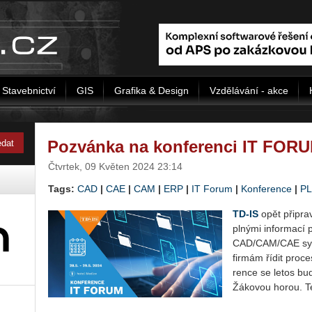
Stavebnictví
GIS
Grafika & Design
Vzdělávání - akce
Pozvánka na konferenci IT FORU
Čtvrtek, 09 Květen 2024 23:14
Tags:
CAD
|
CAE
|
CAM
|
ERP
|
IT Forum
|
Konference
|
P
TD-IS
opět při­pra
pl­ný­mi in­for­ma­c
CAD/CAM/CAE sys­t
fir­mám řídit pro­ce
ren­ce se letos bu
Žá­ko­vou horou. T