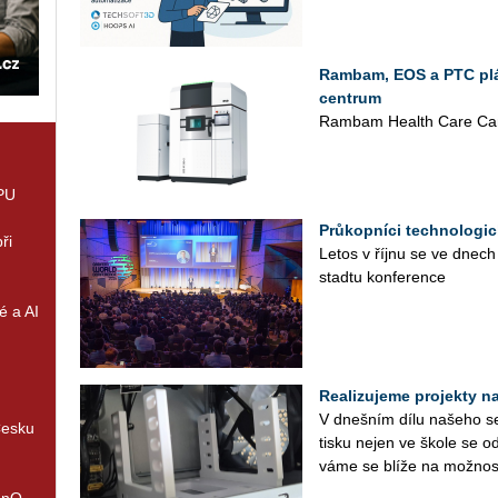
Rambam, EOS a PTC plán
centrum
Rambam Health Care Cam
GPU
Průkopníci technologic
ři
Letos v říjnu se ve dnech
sta­d­tu kon­fe­ren­ce
é a AI
Realizujeme projekty na 
V dneš­ním dílu na­še­ho se­r
Česku
tisku nejen ve škole se od
vá­me se blíže na mož­nos­
enQ