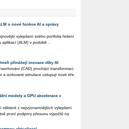
 ALM o nové funkce AI a správy
o­věj­ší vy­lep­še­ní svého port­fo­lia ře­še­ní
u apli­ka­cí (ALM) v po­do­bě ...
neři přinášejí inovace díky AI
na­vr­ho­vá­ní (CAD) pro­chá­zí trans­for­ma­cí.
ní a izo­lo­va­né si­mu­la­ce ustu­pu­jí nové éře
kální modely a GPU akcelerace v
ě­kte­ré z nej­vý­znam­něj­ších vy­lep­še­ní
t­ně první pod­po­ry pře­su­nu vý­po­čtů na
namnou aktualizací