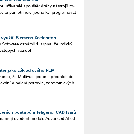
ži­va­te­lé spouš­tět dráhy ná­stro­jů ro­
­ci­tu pa­mě­ti ří­di­cí jed­not­ky, pro­gra­mo­vat
 využití Siemens Xceleratoru
ies Soft­ware ozná­mil 4. srpna, že in­dic­ký
os­to­pých vo­zi­del
ter jako základ svého PLM
en­ce, že Mul­ti­vac, jeden z před­ních do­
o­vá­ní a ba­le­ní po­tra­vin, zdra­vot­nic­kých
ovních postupů inteligenci CAD tvarů
na­mu­jí uve­de­ní mo­du­lu Advan­ced AI od