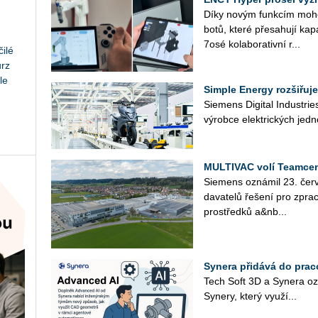
Díky novým funk­cím mohou u
bo­tů, které pře­sa­hu­jí ka­pa
7osé ko­la­bo­ra­tiv­ní r...
ilé
urz
le
Simple Energy rozšiřuje
Sie­mens Di­gi­tal In­du­st­r
vý­rob­ce elek­tric­kých jed­n
MULTIVAC volí Teamcen
Sie­mens ozná­mil 23. čer­v
da­va­te­lů ře­še­ní pro zpra­c
pro­střed­ků a&nb...
Synera přidává do prac
Tech Soft 3D a Sy­ne­ra oz
Sy­ne­ry, který vy­u­ží...