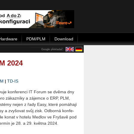
Hardware
PDM/PLM
Download
Google překladač:
M 2024
LM
|
TD-IS
­vu­je kon­fe­ren­ci IT Forum se dvěma dny
í pro zá­kaz­ní­ky a zá­jem­ce o ERP, PLM,
émy nejen z řady Easy, které po­má­ha­jí
­sy a zvy­šo­vat svůj zisk. Od­bor­ná kon­fe­
de konat v ho­te­lu Med­lov ve Fryša­vě pod
er­mín je 28. a 29. květ­na 2024.