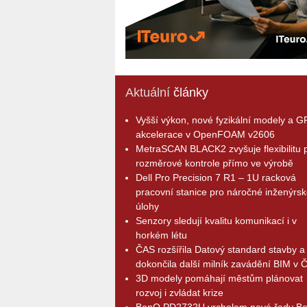
Aktuální
články
Vyšší výkon, nové fyzikální modely a 
akcelerace v OpenFOAM v2606
MetraSCAN BLACK2 zvyšuje flexibilitu p
rozměrové kontrole přímo ve výrobě
Dell Pro Precision 7 R1 – 1U racková
pracovní stanice pro náročné inženýrsk
úlohy
Senzory sledují kvalitu komunikací i v
horkém létu
ČAS rozšířila Datový standard stavby a
dokončila další milník zavádění BIM v 
3D modely pomáhají městům plánovat
rozvoj i zvládat krize
BenQ PD2732U vrcholem nové řady B