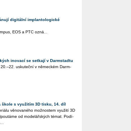
ují digitální implantologické
pus, EOS a PTC ozná­...
kých inovací se setkají v Darmstadtu
 20.–22. usku­teč­ní v ně­mec­kém Darm­
škole s využitím 3D tisku, 14. díl
i­á­lu vě­no­va­né­ho mož­nos­tem vy­u­ži­tí 3D
­pou­tá­me od mo­de­lář­ských témat. Po­dí­
...