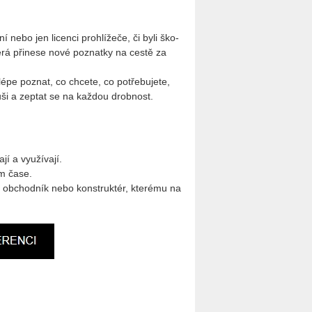
nebo jen li­cen­ci pro­hlí­že­če, či byli ško­
která při­ne­se nové po­znatky na cestě za
­lé­pe po­znat, co chce­te, co po­tře­bu­je­te,
 uši a ze­ptat se na kaž­dou drob­nost.
 a vy­u­ží­va­jí.
om čase.
er, ob­chod­ník nebo kon­struk­tér, kte­ré­mu na