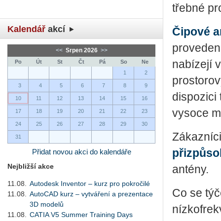
třeb­né pro
Kalendář
akcí
Čipové a
proveden
<<
Srpen 2026
>>
nabízejí 
Po
Út
St
Čt
Pá
So
Ne
1
2
prostorov
3
4
5
6
7
8
9
dispozici
10
11
12
13
14
15
16
vysoce mi
17
18
19
20
21
22
23
24
25
26
27
28
29
30
Zákazníci
31
přizpůso
Přidat novou akci do kalendáře
Nejbližší akce
antény.
11.08.
Autodesk Inventor – kurz pro pokročilé
Co se týč
11.08.
AutoCAD kurz – vytváření a prezentace
3D modelů
nízkofrek
11.08.
CATIA V5 Summer Training Days