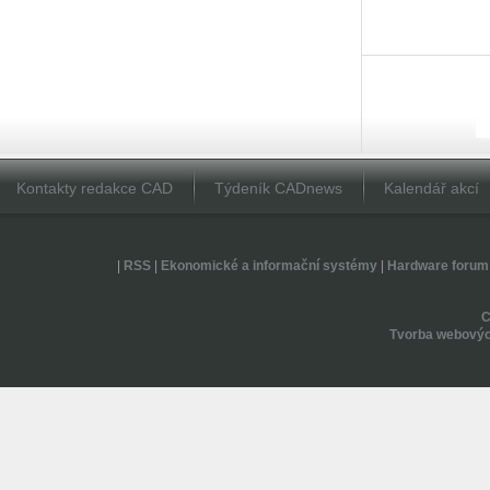
Kontakty redakce CAD
Týdeník CADnews
Kalendář akcí
|
RSS
|
Ekonomické a informační systémy
|
Hardware forum
Tvorba webovýc