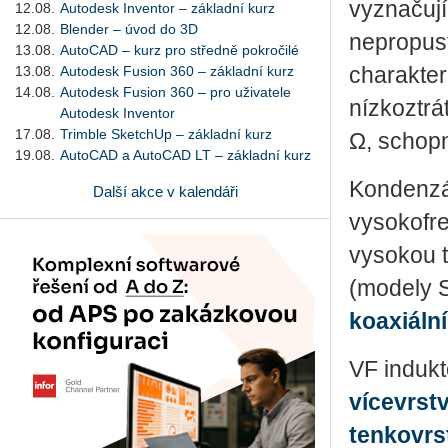
vyznačují
12.08.
Autodesk Inventor – základní kurz
12.08.
Blender – úvod do 3D
nepropus
13.08.
AutoCAD – kurz pro středně pokročilé
13.08.
Autodesk Fusion 360 – základní kurz
charakter
14.08.
Autodesk Fusion 360 – pro uživatele
nízkoztr
Autodesk Inventor
17.08.
Trimble SketchUp – základní kurz
Ω, schopn
19.08.
AutoCAD a AutoCAD LT – základní kurz
Kondenzát
Další akce v kalendáři
vysokofr
vysokou t
(modely S
koaxiáln
VF indukt
vícevrst
tenkovrs