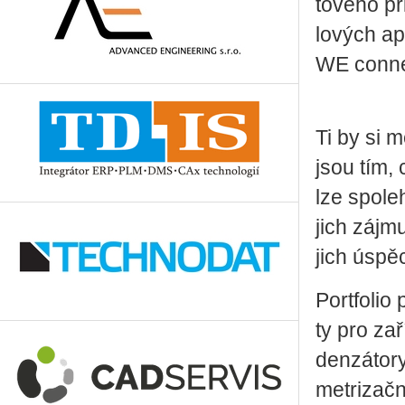
to­vé­ho př
lo­vých ap
WE con­nect
Ti by si m
jsou tím, 
lze spo­le
jich zájmu
jich úspě­
Port­fo­li
ty pro za­ř
den­zá­to­ry
me­t­ri­zač­