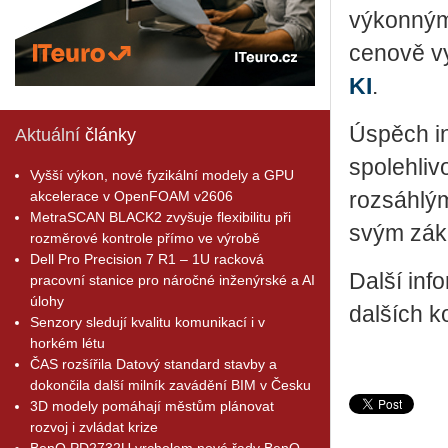
výkonný
cenově 
KI
.
Úspěch in
Aktuální
články
spolehliv
Vyšší výkon, nové fyzikální modely a GPU
akcelerace v OpenFOAM v2606
rozsáhlým
MetraSCAN BLACK2 zvyšuje flexibilitu při
svým zák
rozměrové kontrole přímo ve výrobě
Dell Pro Precision 7 R1 – 1U racková
Další in
pracovní stanice pro náročné inženýrské a AI
úlohy
dalších 
Senzory sledují kvalitu komunikací i v
horkém létu
ČAS rozšířila Datový standard stavby a
dokončila další milník zavádění BIM v Česku
3D modely pomáhají městům plánovat
rozvoj i zvládat krize
BenQ PD2732U vrcholem nové řady BenQ