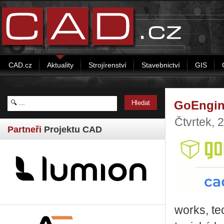
CAD.cz
Aktuality
Strojírenství
Stavebnictví
GIS
GoEngin
Čtvrtek, 
Partneři
Projektu CAD
works, tec