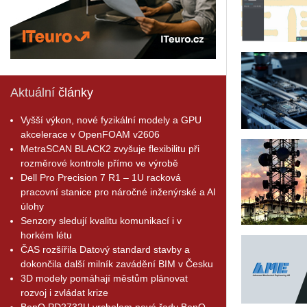
Aktuální
články
Vyšší výkon, nové fyzikální modely a GPU
akcelerace v OpenFOAM v2606
MetraSCAN BLACK2 zvyšuje flexibilitu při
rozměrové kontrole přímo ve výrobě
Dell Pro Precision 7 R1 – 1U racková
pracovní stanice pro náročné inženýrské a AI
úlohy
Senzory sledují kvalitu komunikací i v
horkém létu
ČAS rozšířila Datový standard stavby a
dokončila další milník zavádění BIM v Česku
3D modely pomáhají městům plánovat
rozvoj i zvládat krize
BenQ PD2732U vrcholem nové řady BenQ