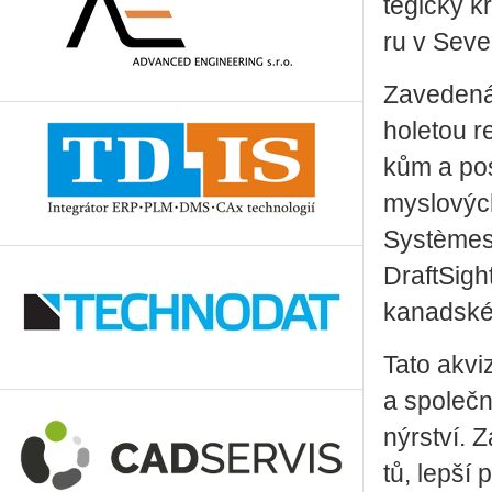
te­gic­ký k
ru v Se­ver
Za­ve­de­n
ho­le­tou r
kům a po­sk
mys­lo­výc
Sys­tè­mes
Draft­Si­gh
ka­nad­ském
Tato akvi­z
a spo­leč­n
nýr­ství. Z
tů, lepší p