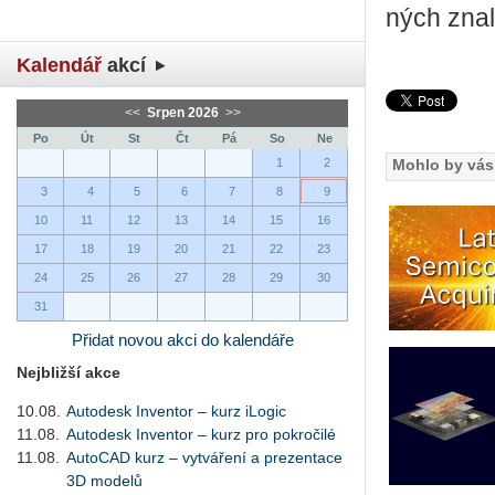
ných zna­l
Kalendář
akcí
<<
Srpen 2026
>>
Po
Út
St
Čt
Pá
So
Ne
1
2
Mohlo by vás 
3
4
5
6
7
8
9
10
11
12
13
14
15
16
17
18
19
20
21
22
23
24
25
26
27
28
29
30
31
Přidat novou akci do kalendáře
Nejbližší akce
10.08.
Autodesk Inventor – kurz iLogic
11.08.
Autodesk Inventor – kurz pro pokročilé
11.08.
AutoCAD kurz – vytváření a prezentace
3D modelů