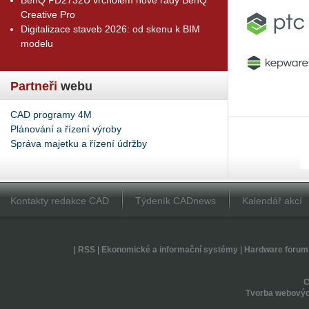
Creative Pro
Digitalizace staveb 2026: od skenu k BIM
modelu
Partneři
webu
CAD programy 4M
Plánování a řízení výroby
Správa majetku a řízení údržby
Kontakty redakce CAD
Týdeník CADnews
Kalendář akcí
|
RSS
|
Ekonomické a informační systémy
|
Hardware forum
Tvorba webovýc