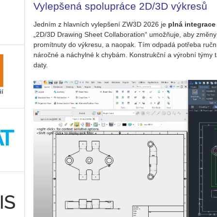
Vylepšená spolupráce 2D/3D výkresů
Jed­ním z hlav­ních vy­lep­še­ní ZW3D 2026 je
plná in­te­gra­c
„2D/3D Dra­wing Sheet Col­la­bo­rati­on“ umož­ňuje, aby změny pr
pro­mít­nu­ty do vý­kre­su, a na­o­pak. Tím od­pa­dá po­tře­ba ruč­ní
ná­roč­né a ná­chyl­né k chy­bám. Kon­strukč­ní a vý­rob­ní týmy tak 
daty.