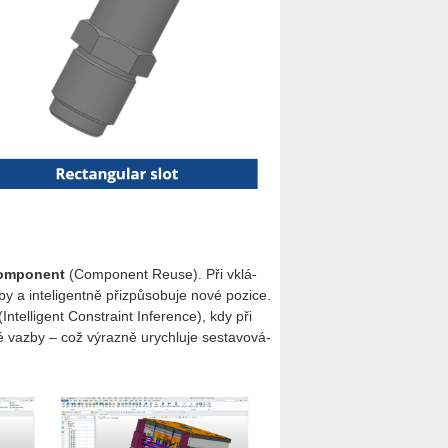
kom­po­nent
(Com­po­nent Reuse). Při vklá­
 a in­te­li­gent­ně při­způ­so­bu­je nové po­zi­ce.
In­tel­li­gent Con­stra­int In­fe­ren­ce), kdy při
­né vazby – což vý­raz­ně urych­lu­je se­sta­vo­vá­