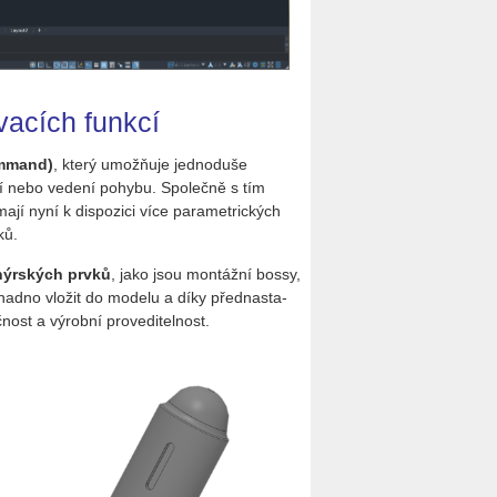
vacích funkcí
om­mand)
, který umož­ňuje jed­no­du­še
tí nebo ve­de­ní po­hy­bu. Spo­leč­ně s tím
mají nyní k dis­po­zi­ci více pa­ra­me­t­ric­kých
vků.
­nýr­ských prvků
, jako jsou mon­táž­ní bossy,
ad­no vlo­žit do mo­de­lu a díky před­na­sta­
nost a vý­rob­ní pro­ve­di­tel­nost.