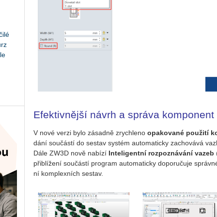
ilé
urz
le
Efektivnější návrh a správa komponent
V nové verzi bylo zá­sad­ně zrych­le­no
opa­ko­va­né po­u­ži­tí 
dá­ní sou­čás­tí do se­stav sys­tém au­to­ma­tic­ky za­cho­vá­vá vazby
Dále ZW3D nově na­bí­zí
In­te­li­gent­ní roz­po­zná­vá­ní vazeb
(
při­blí­že­ní sou­čás­tí pro­gram au­to­ma­tic­ky do­po­ru­ču­je správ
ní kom­plex­ních se­stav.