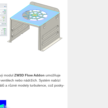
 Nový modul
ZW3D Flow Addon
umož­ňuje
, ven­ti­lech nebo ná­dr­žích. Sys­tém na­bí­zí
­á­lů a různé mo­de­ly tur­bu­len­ce, což po­sky­