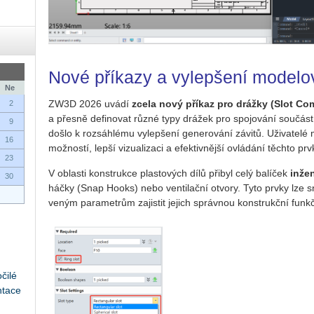
Nové příkazy a vylepšení modelo
Ne
ZW3D 2026 uvádí
zcela nový pří­kaz pro dráž­ky (Slot C
2
a přes­ně de­fi­no­vat různé typy drá­žek pro spo­jo­vá­ní sou­čás­
9
došlo k roz­sáh­lé­mu vy­lep­še­ní ge­ne­ro­vá­ní zá­vi­tů. Uži­va­te­lé 
16
mož­nos­tí, lepší vi­zu­a­li­za­ci a efek­tiv­něj­ší ovlá­dá­ní těch­to pr
23
V ob­las­ti kon­struk­ce plas­to­vých dílů při­byl celý ba­lí­ček
in­že
30
háčky (Snap Hooks) nebo ven­ti­lač­ní ot­vo­ry. Tyto prvky lze sn
ve­ným pa­ra­me­t­rům za­jis­tit je­jich správ­nou kon­strukč­ní funkč­
čilé
ntace