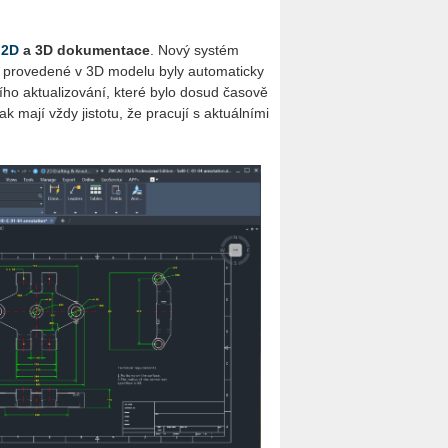
e
2D
a 3D do­ku­men­ta­ce
. Nový sys­tém
o­ve­de­né v 3D mo­de­lu byly au­to­ma­tic­ky
­ho ak­tu­a­li­zo­vá­ní, které bylo dosud ča­so­vě
mají vždy jis­to­tu, že pra­cu­jí s ak­tu­ál­ní­mi