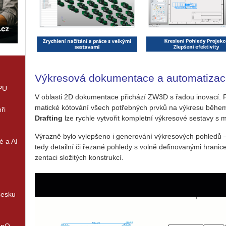
Výkresová dokumentace a automatiza
GPU
V ob­las­ti 2D do­ku­men­ta­ce při­chá­zí ZW3D s řadou ino­va­cí.
ma­tic­ké kóto­vá­ní všech po­třeb­ných prvků na vý­kre­su běhe
ři
Draf­ting
lze rych­le vy­tvo­řit kom­plet­ní vý­kre­so­vé se­sta­vy s
Vý­raz­ně bylo vy­lep­še­no i ge­ne­ro­vá­ní vý­kre­so­vých po­hle­dů 
é a AI
tedy de­tail­ní či ře­za­né po­hle­dy s volně de­fi­no­va­ný­mi hra­ni­
zen­ta­ci slo­ži­tých kon­struk­cí.
Česku
enQ