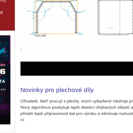
IM
Novinky pro plechové díly
Uži­va­te­lé, kteří pra­cu­jí s ple­chy, ocení vy­lep­še­né ná­stro­je 
Nový al­go­rit­mus po­sky­tu­je lepší de­tek­ci ohý­ba­ných ob­las­tí 
při­ná­ší lepší při­pra­ve­nost dat pro vý­ro­bu a eli­mi­nu­je nut­
ní.