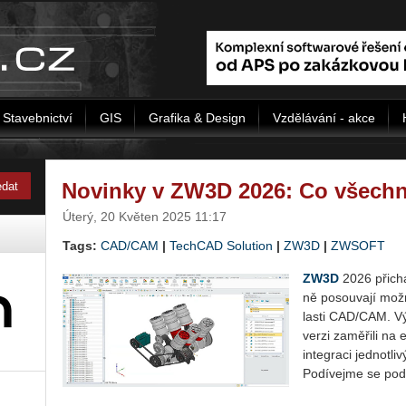
Stavebnictví
GIS
Grafika & Design
Vzdělávání - akce
Novinky v ZW3D 2026: Co všechn
Úterý, 20 Květen 2025 11:17
Tags:
CAD/CAM
|
TechCAD Solution
|
ZW3D
|
ZWSOFT
ZW3D
2026 při­chá­
ně po­sou­va­jí mož­
las­ti CAD/CAM. Vý­
verzi za­mě­ři­li na ef
in­te­gra­ci jed­not­l
Po­dí­vej­me se po­