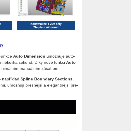
ce
 Funk­ce
Auto Di­mensi­on
umož­ňuje au­to­
m ně­ko­li­ka sekund. Díky nové funk­ci
Auto
 mi­ni­mál­ním ma­nu­ál­ním zá­sa­hem.
– na­pří­klad
Spli­ne Boun­da­ry Secti­ons
,
ce­mi, umož­ňují přes­něj­ší a ele­gant­něj­ší pre­