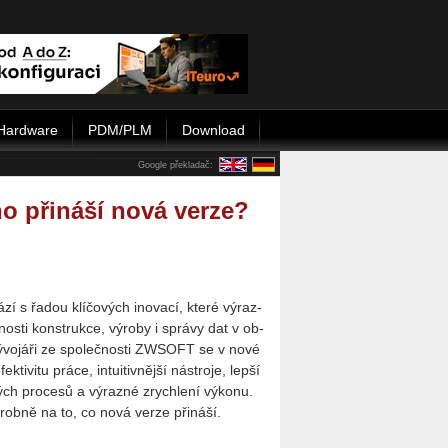
Hardware
PDM/PLM
Download
Google překladač:
o přináší nová verze?
zí s řadou klí­čo­vých ino­va­cí, které vý­raz­
nos­ti kon­struk­ce, vý­ro­by i sprá­vy dat v ob­
vo­já­ři ze spo­leč­nos­ti ZW­SOFT se v nové
ek­ti­vi­tu práce, in­tu­i­tiv­něj­ší ná­stro­je, lepší
i­vých pro­ce­sů a vý­raz­né zrych­le­ní vý­ko­nu.
drob­ně na to, co nová verze při­ná­ší.