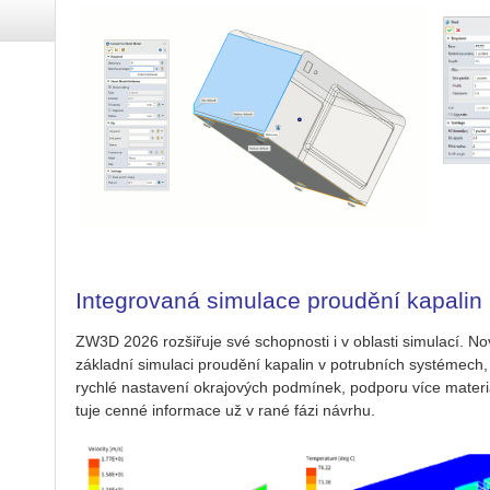
Integrovaná simulace proudění kapalin
ZW3D 2026 roz­ši­řu­je své schop­nos­ti i v ob­las­ti si­mu­la­cí.
zá­klad­ní si­mu­la­ci prou­dě­ní ka­pa­lin v po­trub­ních sys­té­mech
rych­lé na­sta­ve­ní okra­jo­vých pod­mí­nek, pod­po­ru více ma­te­ri
tu­je cenné in­for­ma­ce už v rané fázi ná­vr­hu.