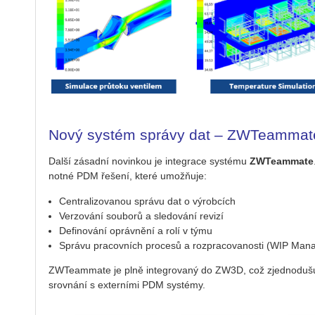
Nový systém správy dat – ZWTeammat
Další zá­sad­ní no­vin­kou je in­te­gra­ce sys­té­mu
ZW­Team­ma­te
not­né PDM ře­še­ní, které umož­ňuje:
Cen­t­ra­li­zo­va­nou sprá­vu dat o vý­rob­cích
Ver­zo­vá­ní sou­bo­rů a sle­do­vá­ní re­vi­zí
De­fi­no­vá­ní opráv­ně­ní a rolí v týmu
Sprá­vu pra­cov­ních pro­ce­sů a roz­pra­co­va­nos­ti (WIP Ma­n
ZW­Team­ma­te je plně in­te­gro­va­ný do ZW3D, což zjed­no­du­šu­j
srov­ná­ní s ex­ter­ní­mi PDM sys­témy.