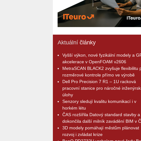
Aktuální
články
Vyšší výkon, nové fyzikální modely a 
akcelerace v OpenFOAM v2606
MetraSCAN BLACK2 zvyšuje flexibilitu p
rozměrové kontrole přímo ve výrobě
Dell Pro Precision 7 R1 – 1U racková
pracovní stanice pro náročné inženýrsk
úlohy
Senzory sledují kvalitu komunikací i v
horkém létu
ČAS rozšířila Datový standard stavby a
dokončila další milník zavádění BIM v 
3D modely pomáhají městům plánovat
rozvoj i zvládat krize
BenQ PD2732U vrcholem nové řady B