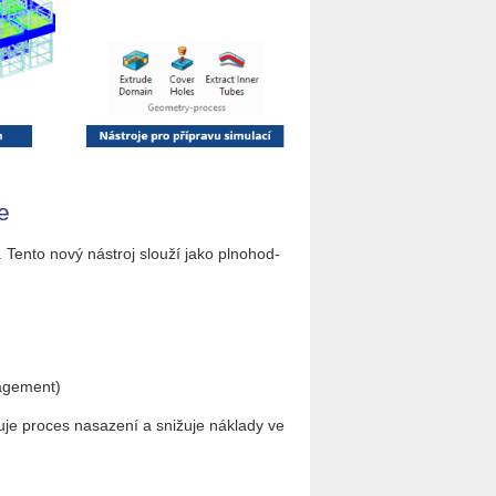
e
. Tento nový ná­stroj slou­ží jako pl­no­hod­
a­ge­ment)
e pro­ces na­sa­ze­ní a sni­žu­je ná­kla­dy ve