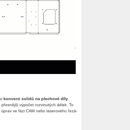
pro
kon­ver­zi so­li­dů na ple­cho­vé díly
.
a přes­něj­ší vý­po­čet roz­vi­nu­tých délek. To
nost úprav ve fázi CAM nebo la­se­ro­vé­ho ře­zá­