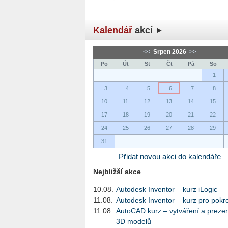
Kalendář
akcí
<<
Srpen 2026
>>
Po
Út
St
Čt
Pá
So
1
3
4
5
6
7
8
10
11
12
13
14
15
17
18
19
20
21
22
24
25
26
27
28
29
31
Přidat novou akci do kalendáře
Nejbližší akce
10.08.
Autodesk Inventor – kurz iLogic
11.08.
Autodesk Inventor – kurz pro pokro
11.08.
AutoCAD kurz – vytváření a preze
3D modelů