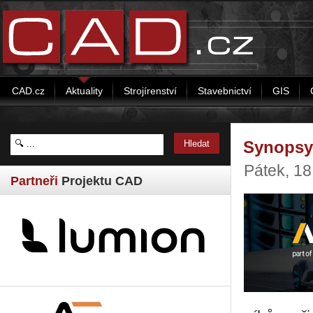
CAD.cz
Aktuality
Strojírenství
Stavebnictví
GIS
Synopsys
Pátek, 1
Partneři
Projektu CAD