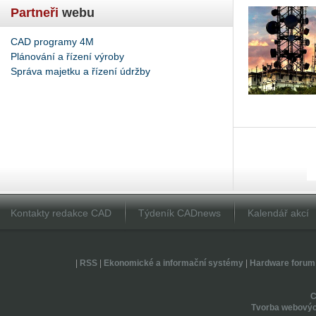
Partneři
webu
CAD programy 4M
Plánování a řízení výroby
Správa majetku a řízení údržby
Kontakty redakce CAD
Týdeník CADnews
Kalendář akcí
|
RSS
|
Ekonomické a informační systémy
|
Hardware forum
Tvorba webovýc