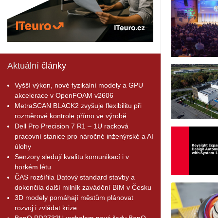
Aktuální
články
Vyšší výkon, nové fyzikální modely a GPU
akcelerace v OpenFOAM v2606
MetraSCAN BLACK2 zvyšuje flexibilitu při
rozměrové kontrole přímo ve výrobě
Dell Pro Precision 7 R1 – 1U racková
pracovní stanice pro náročné inženýrské a AI
úlohy
Senzory sledují kvalitu komunikací i v
horkém létu
ČAS rozšířila Datový standard stavby a
dokončila další milník zavádění BIM v Česku
3D modely pomáhají městům plánovat
rozvoj i zvládat krize
BenQ PD2732U vrcholem nové řady BenQ