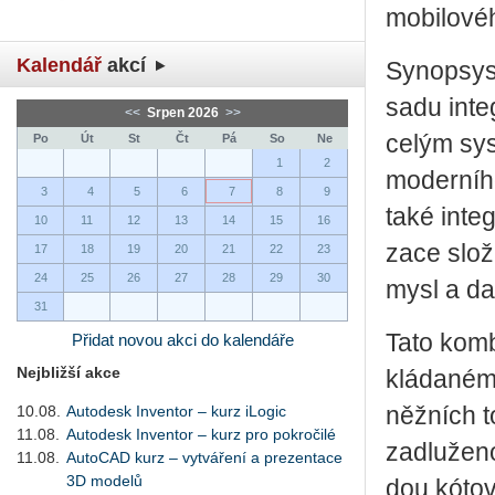
mo­bi­lo­vé
Kalendář
akcí
Sy­no­p­sy
sadu in­te­
<<
Srpen 2026
>>
celým sys­t
Po
Út
St
Čt
Pá
So
Ne
1
2
mo­der­ní­h
3
4
5
6
7
8
9
také in­te­g
10
11
12
13
14
15
16
za­ce slo­ž
17
18
19
20
21
22
23
24
25
26
27
28
29
30
my­sl a dal
31
Tato kom­bi
Přidat novou akci do kalendáře
Nejbližší akce
klá­da­né­
10.08.
Autodesk Inventor – kurz iLogic
něž­ních t
11.08.
Autodesk Inventor – kurz pro pokročilé
za­dlu­že­
11.08.
AutoCAD kurz – vytváření a prezentace
3D modelů
dou kóto­