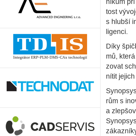
ní­kům při 
tost vý­vo­j
s hlub­ší in
li­gen­ci.
Díky špič­
mů, která 
zo­vat sch
ní­tit je­j
Sy­no­p­sy
rům s ino­
a zlep­šo­
Sy­no­p­sy
zá­kaz­ní­k