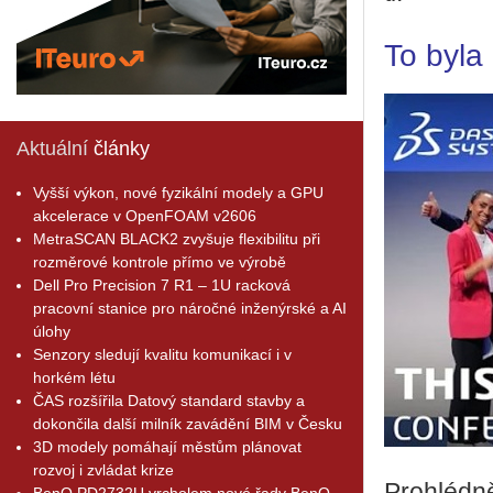
To byl
Aktuální
články
Vyšší výkon, nové fyzikální modely a GPU
akcelerace v OpenFOAM v2606
MetraSCAN BLACK2 zvyšuje flexibilitu při
rozměrové kontrole přímo ve výrobě
Dell Pro Precision 7 R1 – 1U racková
pracovní stanice pro náročné inženýrské a AI
úlohy
Senzory sledují kvalitu komunikací i v
horkém létu
ČAS rozšířila Datový standard stavby a
dokončila další milník zavádění BIM v Česku
3D modely pomáhají městům plánovat
rozvoj i zvládat krize
Pro­hléd­n
BenQ PD2732U vrcholem nové řady BenQ