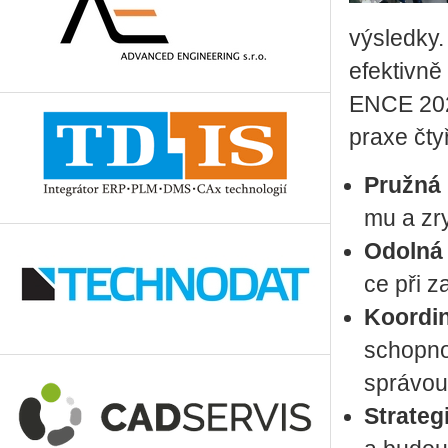
vý­sled­ky
efek­tiv­ně
EN­CE 2026
praxe čtyři
Pruž­ná 
mu a zryc
Odol­ná e
ce při za
Ko­or­di­
schop­nos
sprá­vou
Stra­te­