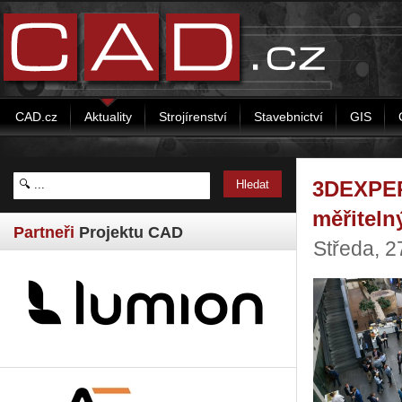
CAD.cz
Aktuality
Strojírenství
Stavebnictví
GIS
3DEXPER
měřiteln
Partneři
Projektu CAD
Středa, 2