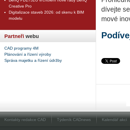
Creative Pro
dí­vej­te se
Digitalizace staveb 2026: od skenu k BIM
mo­vé ino­v
modelu
Podíve
Partneři
webu
CAD programy 4M
Plánování a řízení výroby
Správa majetku a řízení údržby
Kontakty redakce CAD
Týdeník CADnews
Kalendář akcí