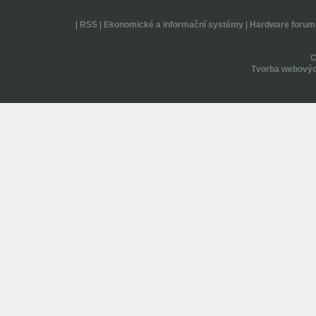
|
RSS
|
Ekonomické a informační systémy
|
Hardware forum
Tvorba webovýc