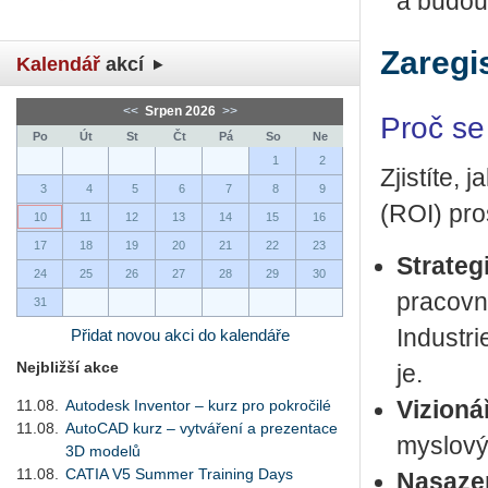
a bu­dou
Zaregis
Kalendář
akcí
<<
Srpen 2026
>>
Proč se
Po
Út
St
Čt
Pá
So
Ne
1
2
Zjis­tí­te, 
3
4
5
6
7
8
9
(ROI) pro­stř
10
11
12
13
14
15
16
17
18
19
20
21
22
23
Stra­te­g
24
25
26
27
28
29
30
pra­cov­
31
In­du­st­
Přidat novou akci do kalendáře
Nejbližší akce
je.
11.08.
Autodesk Inventor – kurz pro pokročilé
Vi­zi­o­n
11.08.
AutoCAD kurz – vytváření a prezentace
mys­lo­vý
3D modelů
11.08.
CATIA V5 Summer Training Days
Na­sa­ze­