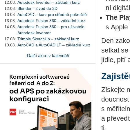
12.08.
Autodesk Inventor – základní kurz
ní di­gi­t
12.08.
Blender – úvod do 3D
13.08.
AutoCAD – kurz pro středně pokročilé
The Pla
13.08.
Autodesk Fusion 360 – základní kurz
s Apple V
14.08.
Autodesk Fusion 360 – pro uživatele
Autodesk Inventor
17.08.
Trimble SketchUp – základní kurz
Den za­kon­
19.08.
AutoCAD a AutoCAD LT – základní kurz
se­tkat se 
Další akce v kalendáři
jídle, pití
Zajistě
Zís­kej­te
douc­nost 
s mě­ři­tel­
a pře­veď­t
ti.