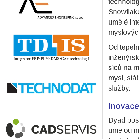
tech­no­lo­g
Snow­fla­k
umělé in­te­
mys­lo­vých
Od te­pel­
in­že­nýr­s
sí­ců na mi
my­sl, stát
služ­by.
Inovace
Dyad po­sk
umě­lou in­