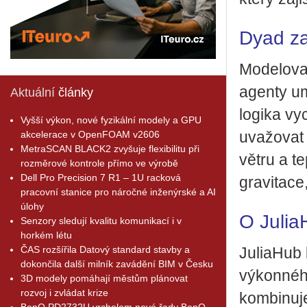
Dyad za
Mo­de­lo­v
agen­ty umě
Aktuální
články
lo­gi­ka v
Vyšší výkon, nové fyzikální modely a GPU
akcelerace v OpenFOAM v2606
uva­žo­vat 
MetraSCAN BLACK2 zvyšuje flexibilitu při
větru a tep
rozměrové kontrole přímo ve výrobě
Dell Pro Precision 7 R1 – 1U racková
gra­vi­ta­ce
pracovní stanice pro náročné inženýrské a AI
úlohy
O Julia
Senzory sledují kvalitu komunikací i v
horkém létu
ČAS rozšířila Datový standard stavby a
Ju­li­a­Hub
dokončila další milník zavádění BIM v Česku
vý­kon­né­h
3D modely pomáhají městům plánovat
rozvoj i zvládat krize
kom­bi­nu­j
BenQ PD2732U vrcholem nové řady BenQ