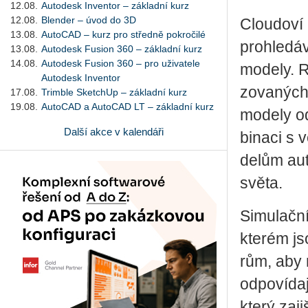
12.08.
Autodesk Inventor – základní kurz
12.08.
Blender – úvod do 3D
Clou­do­ví
13.08.
AutoCAD – kurz pro středně pokročilé
pro­hle­dá­
13.08.
Autodesk Fusion 360 – základní kurz
14.08.
Autodesk Fusion 360 – pro uživatele
mo­de­ly. Ro
Autodesk Inventor
zo­va­ných 
17.08.
Trimble SketchUp – základní kurz
19.08.
AutoCAD a AutoCAD LT – základní kurz
mo­de­ly od
Další akce v kalendáři
bi­na­ci s
de­lům au­t
světa.
Si­mu­lač­
kte­rém js
rům, aby mo
od­po­ví­d
který za­ji