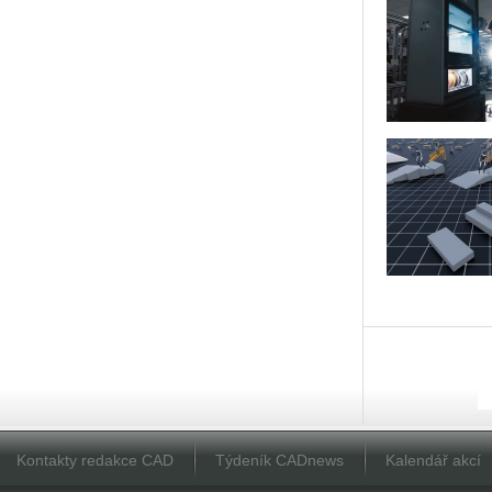
Kontakty redakce CAD
Týdeník CADnews
Kalendář akcí