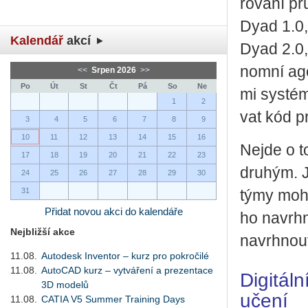
řo­vá­ní p
Dyad 1.0, 
Kalendář
akcí
Dyad 2.0, 
nomní agen­t
<<
Srpen 2026
>>
Po
Út
St
Čt
Pá
So
Ne
mi sys­tém
1
2
vat kód pr
3
4
5
6
7
8
9
10
11
12
13
14
15
16
Nejde o to
17
18
19
20
21
22
23
dru­hým. J
24
25
26
27
28
29
30
31
týmy mohou
Přidat novou akci do kalendáře
ho na­vrh­n
Nejbližší akce
na­vrh­nout
11.08.
Autodesk Inventor – kurz pro pokročilé
11.08.
AutoCAD kurz – vytváření a prezentace
Digitál
3D modelů
učení
11.08.
CATIA V5 Summer Training Days