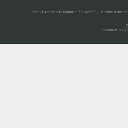
|
RSS
|
Ekonomické a informační systémy
|
Hardware forum
Tvorba webovýc