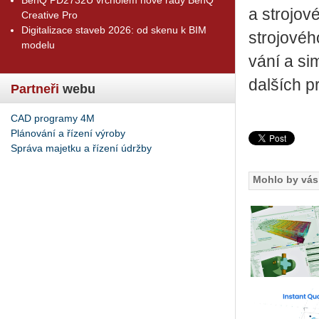
a stro­jo­v
Creative Pro
Digitalizace staveb 2026: od skenu k BIM
stro­jo­vé­
modelu
vá­ní a si­
dal­ších p
Partneři
webu
CAD programy 4M
Plánování a řízení výroby
Správa majetku a řízení údržby
Mohlo by vás 