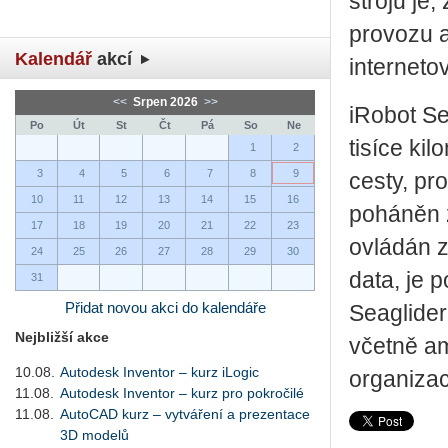
strojů je
provozu a
Kalendář
akcí
interneto
<<
Srpen 2026
>>
iRobot Se
Po
Út
St
Čt
Pá
So
Ne
tisíce ki
1
2
3
4
5
6
7
8
9
cesty, pr
10
11
12
13
14
15
16
poháněn 
17
18
19
20
21
22
23
ovládán z
24
25
26
27
28
29
30
data, je 
31
Přidat novou akci do kalendáře
Seaglider
Nejbližší akce
včetně a
10.08.
Autodesk Inventor – kurz iLogic
organizac
11.08.
Autodesk Inventor – kurz pro pokročilé
11.08.
AutoCAD kurz – vytváření a prezentace
3D modelů