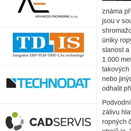
známa př
jsou v so
shromažď
úniky rop
slanost a
1.000 met
takových 
nebo jiný
odhalit p
Podvodní 
zálivu hl
ropných č