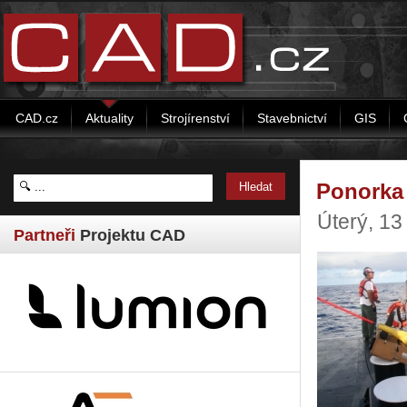
CAD.cz
Aktuality
Strojírenství
Stavebnictví
GIS
Ponorka 
Úterý, 1
Partneři
Projektu CAD