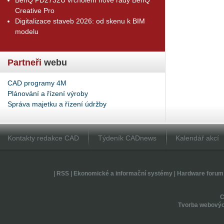
Creative Pro
Digitalizace staveb 2026: od skenu k BIM
modelu
Partneři
webu
CAD programy 4M
Plánování a řízení výroby
Správa majetku a řízení údržby
Kontakty redakce CAD
Týdeník CADnews
Kalendář akcí
|
RSS
|
Ekonomické a informační systémy
|
Hardware forum
Tvorba webovýc