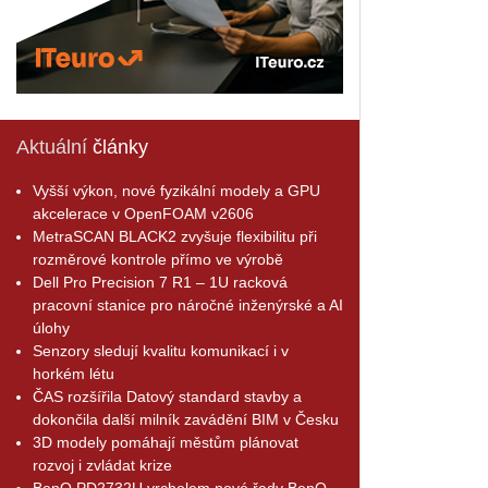
Aktuální
články
Vyšší výkon, nové fyzikální modely a GPU
akcelerace v OpenFOAM v2606
MetraSCAN BLACK2 zvyšuje flexibilitu při
rozměrové kontrole přímo ve výrobě
Dell Pro Precision 7 R1 – 1U racková
pracovní stanice pro náročné inženýrské a AI
úlohy
Senzory sledují kvalitu komunikací i v
horkém létu
ČAS rozšířila Datový standard stavby a
dokončila další milník zavádění BIM v Česku
3D modely pomáhají městům plánovat
rozvoj i zvládat krize
BenQ PD2732U vrcholem nové řady BenQ