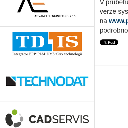
V průběhu
verze sys
na
www.p
podrobnos