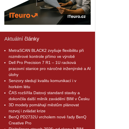
Aktuální
články
MetraSCAN BLACK2 zvyšuje flexibilitu při
rozměrové kontrole přímo ve výrobě
Dell Pro Precision 7 R1 – 1U racková
pracovní stanice pro náročné inženýrské a AI
úlohy
Senzory sledují kvalitu komunikací i v
horkém létu
ČAS rozšířila Datový standard stavby a
dokončila další milník zavádění BIM v Česku
3D modely pomáhají městům plánovat
rozvoj i zvládat krize
BenQ PD2732U vrcholem nové řady BenQ
Creative Pro
Digitalizace staveb 2026: od skenu k BIM