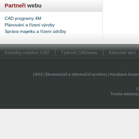
Partneři
webu
CAD programy 4M
Plánování a řízení výroby
Správa majetku a řízení údržby
Kontakty redakce CAD
Týdeník CADnews
Kalendář akcí
|
RSS
|
Ekonomické a informační systémy
|
Hardware forum
Tvorba webovýc