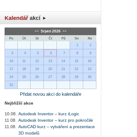
Kalendář
akcí
<<
Srpen 2026
>>
Po
Út
St
Čt
Pá
So
Ne
1
2
3
4
5
6
7
8
9
10
11
12
13
14
15
16
17
18
19
20
21
22
23
24
25
26
27
28
29
30
31
Přidat novou akci do kalendáře
Nejbližší akce
10.08.
Autodesk Inventor – kurz iLogic
11.08.
Autodesk Inventor – kurz pro pokročilé
11.08.
AutoCAD kurz – vytváření a prezentace
3D modelů