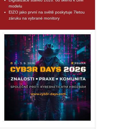
modelu
EIZO jako první na světě poskytuje 7letou
záruku na vybrané monitory