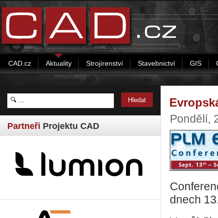
CAD.cz
Aktuality
Strojírenství
Stavebnictví
GIS
Evropsk
Pondělí, 
Partneři
Projektu CAD
Conferenc
dnech 13.