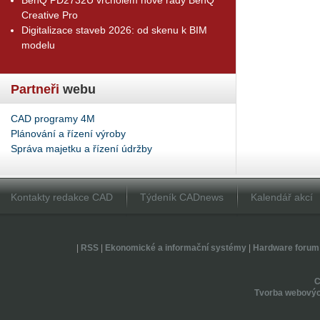
Creative Pro
Digitalizace staveb 2026: od skenu k BIM
modelu
Partneři
webu
CAD programy 4M
Plánování a řízení výroby
Správa majetku a řízení údržby
Kontakty redakce CAD
Týdeník CADnews
Kalendář akcí
|
RSS
|
Ekonomické a informační systémy
|
Hardware forum
Tvorba webovýc