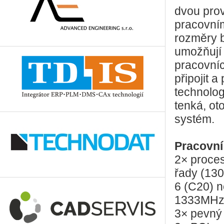
dvou pro
pracovním
rozměry 
umožňují 
pracovníc
připojit 
technolog
tenká, ot
systém.
Pracovní
2× proce
řady (13
6 (C20) 
1333MHz
3× pevný 