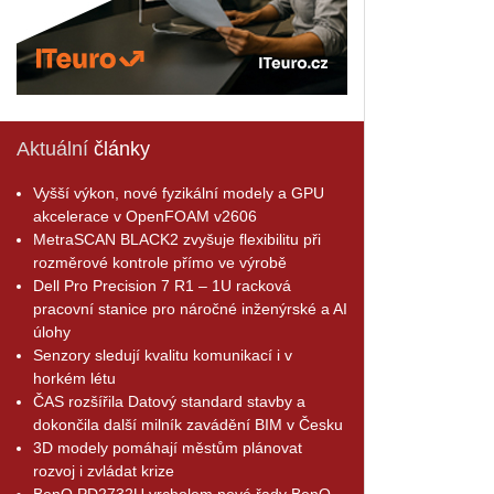
Aktuální
články
Vyšší výkon, nové fyzikální modely a GPU
akcelerace v OpenFOAM v2606
MetraSCAN BLACK2 zvyšuje flexibilitu při
rozměrové kontrole přímo ve výrobě
Dell Pro Precision 7 R1 – 1U racková
pracovní stanice pro náročné inženýrské a AI
úlohy
Senzory sledují kvalitu komunikací i v
horkém létu
ČAS rozšířila Datový standard stavby a
dokončila další milník zavádění BIM v Česku
3D modely pomáhají městům plánovat
rozvoj i zvládat krize
BenQ PD2732U vrcholem nové řady BenQ