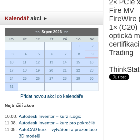
2× PCIe x
Fire MV
FireWire 
Kalendář
akcí
1× (C20)
<<
Srpen 2026
>>
optická 
Po
Út
St
Čt
Pá
So
Ne
certifika
1
2
Trading
3
4
5
6
7
8
9
10
11
12
13
14
15
16
ThinkStat
17
18
19
20
21
22
23
24
25
26
27
28
29
30
31
Přidat novou akci do kalendáře
Nejbližší akce
10.08.
Autodesk Inventor – kurz iLogic
11.08.
Autodesk Inventor – kurz pro pokročilé
11.08.
AutoCAD kurz – vytváření a prezentace
3D modelů