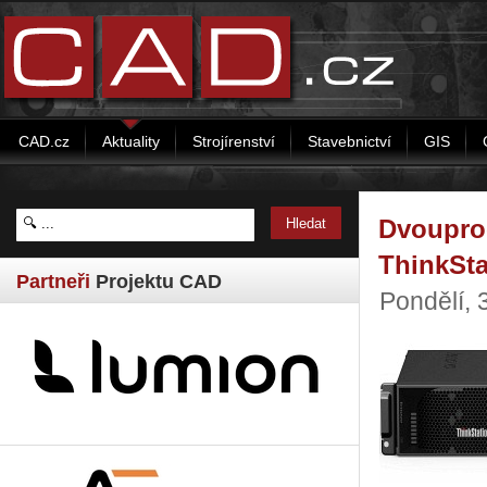
CAD.cz
Aktuality
Strojírenství
Stavebnictví
GIS
Dvoupro
ThinkSta
Partneři
Projektu CAD
Pondělí, 