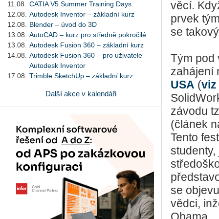
věcí. Kdy
11.08.
CATIA V5 Summer Training Days
12.08.
Autodesk Inventor – základní kurz
prvek tým
12.08.
Blender – úvod do 3D
se takový
13.08.
AutoCAD – kurz pro středně pokročilé
13.08.
Autodesk Fusion 360 – základní kurz
14.08.
Autodesk Fusion 360 – pro uživatele
Tým pod v
Autodesk Inventor
zahájení
17.08.
Trimble SketchUp – základní kurz
USA
(
viz
Další akce v kalendáři
SolidWor
závodu tzv
(článek 
Tento fes
studenty,
středoško
představo
se objevu
vědci, in
Obama.