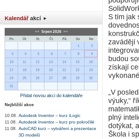
podporují
SolidWor
S tím jak 
Kalendář
akcí
dovednost
<<
Srpen 2026
>>
konstrukč
Po
Út
St
Čt
Pá
So
Ne
zavádějí 
1
2
integrova
3
4
5
6
7
8
9
budou sou
10
11
12
13
14
15
16
získají c
17
18
19
20
21
22
23
vykonané
24
25
26
27
28
29
30
31
„V posled
Přidat novou akci do kalendáře
výuky,“ ř
Nejbližší akce
matematik
10.08.
Autodesk Inventor – kurz iLogic
plný intel
11.08.
Autodesk Inventor – kurz pro pokročilé
dotýkat, 
11.08.
AutoCAD kurz – vytváření a prezentace
Škola i s
3D modelů