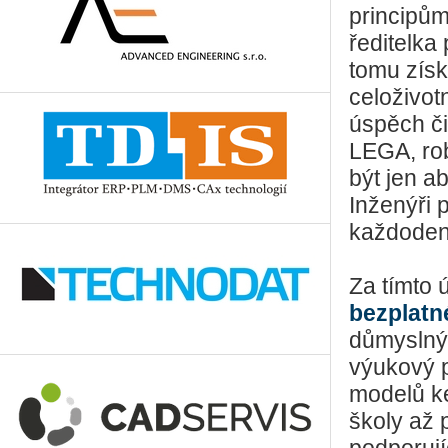
principům
ředitelka
tomu získ
celoživot
úspěch či
LEGA, ro
být jen a
Inženýři 
každodenn
Za tímto
bezplatn
důmyslný
výukový p
modelů ke
školy až 