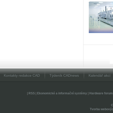
Kontakty redakce CAD
Týdeník CADnews
Kalendář akcí
|
RSS
|
Ekonomické a informační systémy
|
Hardware forum
Tvorba webovýc