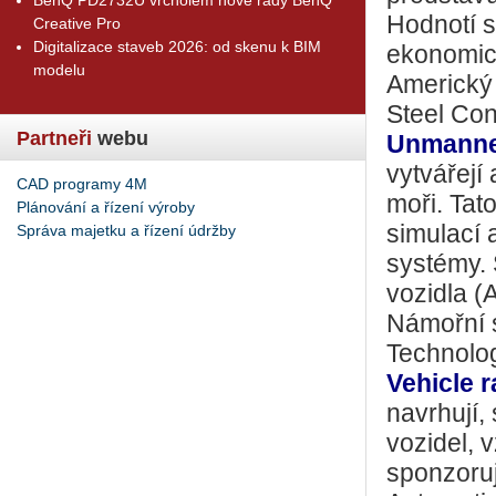
Hodnotí s
Creative Pro
Digitalizace staveb 2026: od skenu k BIM
ekonomick
modelu
Americký 
Steel Con
Partneři
webu
Unmanne
vytvářejí
CAD programy 4M
moři. Tat
Plánování a řízení výroby
simulací 
Správa majetku a řízení údržby
systémy. 
vozidla (
Námořní s
Technolo
Vehicle r
navrhují,
vozidel, 
sponzoruj