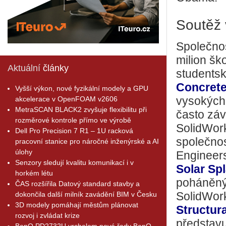
Soutěž 
Společnos
milion šk
Aktuální
články
studentsk
Concret
Vyšší výkon, nové fyzikální modely a GPU
akcelerace v OpenFOAM v2606
vysokých 
MetraSCAN BLACK2 zvyšuje flexibilitu při
často záv
rozměrové kontrole přímo ve výrobě
SolidWork
Dell Pro Precision 7 R1 – 1U racková
společnos
pracovní stanice pro náročné inženýrské a AI
úlohy
Engineer
Senzory sledují kvalitu komunikací i v
Solar Sp
horkém létu
poháněnýc
ČAS rozšířila Datový standard stavby a
dokončila další milník zavádění BIM v Česku
SolidWork
3D modely pomáhají městům plánovat
Structura
rozvoj i zvládat krize
představu
BenQ PD2732U vrcholem nové řady BenQ