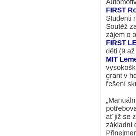
Automotiv
FIRST Ro
Studenti 
Soutěž za
zájem o o
FIRST L
děti (9 a
MIT Lem
vysokoškol
grant v h
řešení s
„Manuální
potřebova
ať již se
základní 
Přinejmen