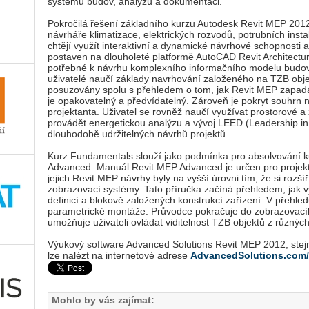
systémů budov, analýzu a dokumentaci.
Pokročilá řešení základního kurzu Autodesk Revit MEP 2012
návrháře klimatizace, elektrických rozvodů, potrubních insta
chtějí využít interaktivní a dynamické návrhové schopnosti a
postaven na dlouholeté platformě AutoCAD Revit Architect
potřebné k návrhu komplexního informačního modelu budovy
uživatelé naučí základy navrhování založeného na TZB obje
posuzovány spolu s přehledem o tom, jak Revit MEP zapadá
je opakovatelný a předvídatelný. Zároveň je pokryt souhrn n
projektanta. Uživatel se rovněž naučí využívat prostorové a
provádět energetickou analýzu a vývoj LEED (Leadership in
dlouhodobě udržitelných návrhů projektů.
Kurz Fundamentals slouží jako podmínka pro absolvování 
Advanced. Manuál Revit MEP Advanced je určen pro projekta
jejich Revit MEP návrhy byly na vyšší úrovni tím, že si rozší
zobrazovací systémy. Tato příručka začíná přehledem, jak vy
definicí a blokově založených konstrukcí zařízení. V přehled
parametrické montáže. Průvodce pokračuje do zobrazovacího
umožňuje uživateli ovládat viditelnost TZB objektů z různýc
Výukový software Advanced Solutions Revit MEP 2012, stejně
lze nalézt na internetové adrese
AdvancedSolutions.com/
Mohlo by vás zajímat: