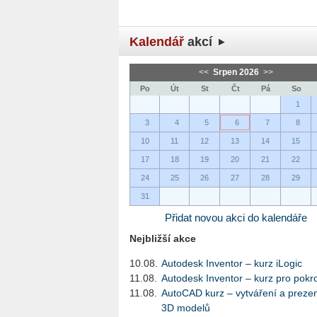
Kalendář
akcí
<<
Srpen 2026
>>
Po
Út
St
Čt
Pá
So
1
3
4
5
6
7
8
10
11
12
13
14
15
17
18
19
20
21
22
24
25
26
27
28
29
31
Přidat novou akci do kalendáře
Nejbližší akce
10.08.
Autodesk Inventor – kurz iLogic
11.08.
Autodesk Inventor – kurz pro pokro
11.08.
AutoCAD kurz – vytváření a preze
3D modelů