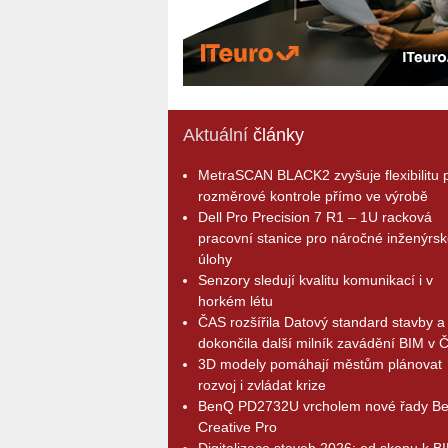
Aktuální
články
MetraSCAN BLACK2 zvyšuje flexibilitu p
rozměrové kontrole přímo ve výrobě
Dell Pro Precision 7 R1 – 1U racková
pracovní stanice pro náročné inženýrsk
úlohy
Senzory sledují kvalitu komunikací i v
horkém létu
ČAS rozšířila Datový standard stavby a
dokončila další milník zavádění BIM v 
3D modely pomáhají městům plánovat
rozvoj i zvládat krize
BenQ PD2732U vrcholem nové řady B
Creative Pro
Digitalizace staveb 2026: od skenu k B