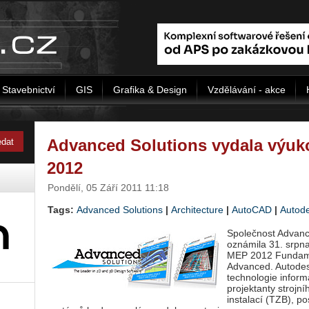
Stavebnictví
GIS
Grafika & Design
Vzdělávání - akce
Advanced Solutions vydala výuk
2012
Pondělí, 05 Září 2011 11:18
Tags:
Advanced Solutions
|
Architecture
|
AutoCAD
|
Autod
Společnost Advanc
oznámila 31. srpn
MEP 2012 Fundame
Advanced. Autodes
technologie infor
projektanty strojn
instalací (TZB), po