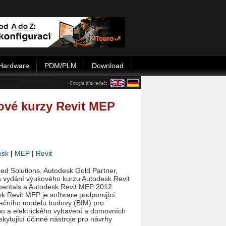
Hardware
PDM/PLM
Download
Google překladač:
ové kurzy Revit MEP
esk
|
MEP
|
Revit
ed Solutions, Autodesk Gold Partner,
a vydání výukového kurzu Autodesk Revit
ntals a Autodesk Revit MEP 2012
k Revit MEP je software podporující
mačního modelu budovy (BIM) pro
ího a elektrického vybavení a domovních
skytující účinné nástroje pro návrhy