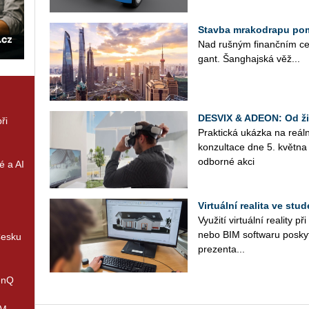
Stavba mrakodrapu pom
Nad ruš­ným fi­nanč­ním cen
gant. Šan­ghaj­ská věž...
DESVIX & ADEON: Od živ
ři
Prak­tic­ká ukáz­ka na re­ál
kon­zul­ta­ce dne 5. květ­
od­bor­né akci
é a AI
Virtuální realita ve st
Vy­u­ži­tí vir­tu­ál­ní re­a­li­t
nebo BIM soft­waru po­sky­t
Česku
pre­zen­ta­...
enQ
IM