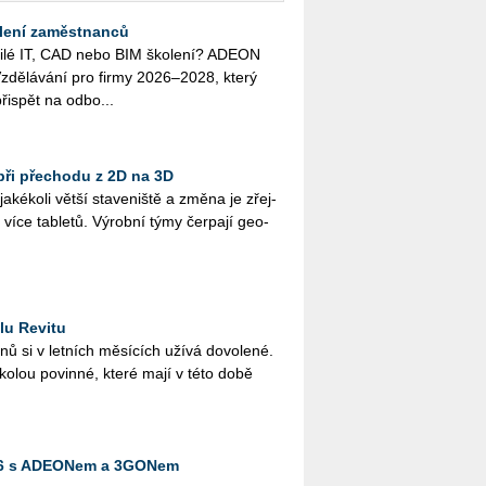
lení zaměstnanců
o­či­lé IT, CAD nebo BIM ško­le­ní? ADEON
zdě­lá­vá­ní pro firmy 2026–2028, který
ři­spět na od­bo...
při přechodu z 2D na 3D
­ké­ko­li větší sta­ve­niš­tě a změna je zřej­
více table­tů. Vý­rob­ní týmy čer­pa­jí ge­o­
lu Revitu
­nů si v let­ních mě­sí­cích užívá do­vo­le­né.
ško­lou po­vin­né, které mají v této době
026 s ADEONem a 3GONem