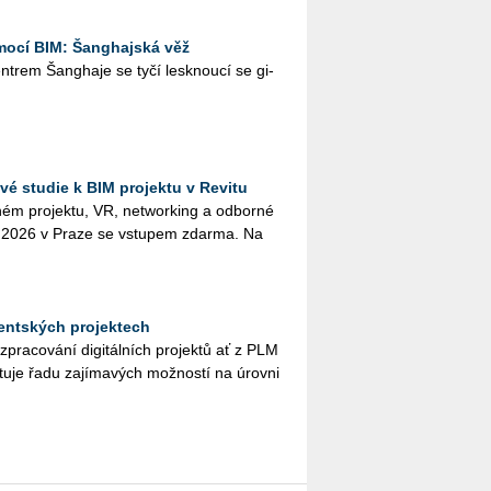
ocí BIM: Šanghajská věž
­t­rem Šan­gha­je se tyčí lesk­nou­cí se gi­
é studie k BIM projektu v Revitu
­ném pro­jek­tu, VR, ne­twor­king a od­bor­né
na 2026 v Praze se vstu­pem zdar­ma. Na
udentských projektech
y při zpra­co­vá­ní di­gi­tál­ních pro­jek­tů ať z PLM
u­je řadu za­jí­ma­vých mož­nos­tí na úrov­ni