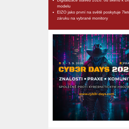
modelu
EIZO jako první na světě poskytuje 7le
záruku na vybrané monitory