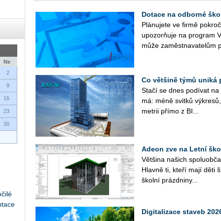
Dotace na odborné ško
Plá­nu­je­te ve firmě po­kr
upo­zorňuje na pro­gram V
může za­měst­na­va­te­lům p
Ne
2
Co většině týmů uniká 
9
Stačí se dnes po­dí­vat na ja
16
má: méně svit­ků vý­kre­sů, 
me­t­rii přímo z BI...
23
30
Adeon zve na Letní ško
Vět­ši­na na­šich spo­lu­ob­ča
Hlav­ně ti, kteří mají děti 
škol­ní prázd­ni­ny...
čilé
ntace
Digitalizace staveb 2