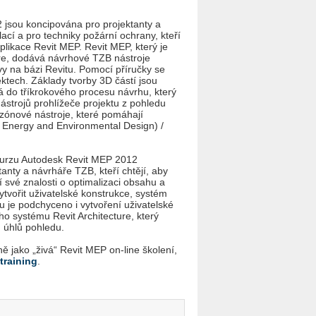
 jsou koncipována pro projektanty a
lací a pro techniky požární ochrany, kteří
plikace Revit MEP. Revit MEP, který je
ure, dodává návrhové TZB nástroje
 na bázi Revitu. Pomocí příručky se
ktech. Základy tvorby 3D částí jsou
 do tříkrokového procesu návrhu, který
ástrojů prohlížeče projektu z pohledu
 zónové nástroje, které pomáhají
 Energy and Environmental Design) /
kurzu Autodesk Revit MEP 2012
nty a návrháře TZB, kteří chtějí, aby
ří své znalosti o optimalizaci obsahu a
tvořit uživatelské konstrukce, systém
u je podchyceno i vytvoření uživatelské
 systému Revit Architecture, který
h úhlů pohledu.
 jako „živá“ Revit MEP on-line školení,
training
.