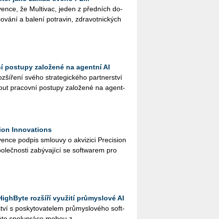
en­ce, že Mul­ti­vac, jeden z před­ních do­
o­vá­ní a ba­le­ní po­tra­vin, zdra­vot­nic­kých
ní postupy založené na agentní AI
ší­ře­ní svého stra­te­gic­ké­ho part­ner­ství
ut pra­cov­ní po­stu­py za­lo­že­né na agent­
ion Innovations
n­ce pod­pis smlou­vy o akvi­zi­ci Pre­ci­si­on
o­leč­nos­ti za­bý­va­jí­cí se soft­warem pro
ighByte rozšíří využití průmyslové AI
ví s po­sky­to­va­te­lem prů­mys­lo­vé­ho soft­
to spo­lu­prá­ce mohou z...