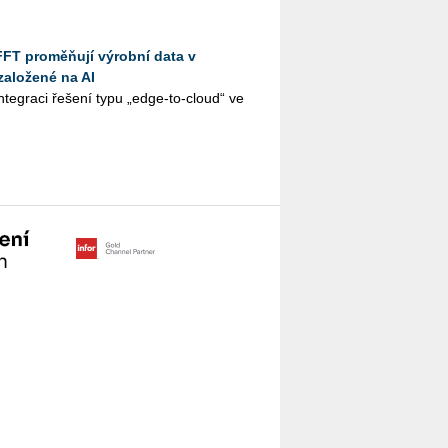
FFT proměňují výrobní data v
založené na AI
te­gra­ci ře­še­ní typu „edge-to-cloud“ ve