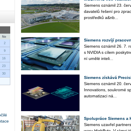
Sie­mens ozná­mil 23. čer­v
da­va­te­lů ře­še­ní pro zpra­c
pro­střed­ků a&nb...
Ne
Siemens rozvíjí pracov
2
Sie­mens ozná­mil 26. 7. roz­
9
s NVI­DIA s cílem po­skyt­no
ní umělé in­te­li­...
16
23
30
Siemens získává Precis
Sie­mens ozná­mil 20. čer­ve
In­no­vati­ons, sou­kro­mé sp
au­to­ma­ti­za­ci ná­...
čilé
Spolupráce Siemens a H
ntace
Sie­mens uza­vřel part­ner­st
wa­ru HighBy­te. V rámci té