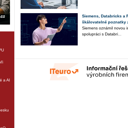
Siemens, Databricks a 
škálovatelné poznatky 
Sie­mens ozná­mil novou in­
spo­lu­prá­ci s Da­ta­b­ri...
GPU
ři
é a AI
Česku
enQ