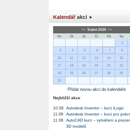
Kalendář
akcí
<<
Srpen 2026
>>
Po
Út
St
Čt
Pá
So
1
3
4
5
6
7
8
10
11
12
13
14
15
17
18
19
20
21
22
24
25
26
27
28
29
31
Přidat novou akci do kalendáře
Nejbližší akce
10.08.
Autodesk Inventor – kurz iLogic
11.08.
Autodesk Inventor – kurz pro pokro
11.08.
AutoCAD kurz – vytváření a preze
3D modelů