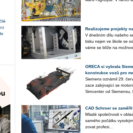
ilé
urz
Realizujeme projekty na 
le
V dneš­ním dílu na­še­ho se­r
tisku nejen ve škole se od
vá­me se blíže na mož­nos­
ORECA si vybrala Sieme
konstrukce vozů pro m
Sie­mens ozná­mil 29. červ
za­ce za­bý­va­jí­cí se mo­to­
Sim­cen­ter od Sie­men­su, k
CAD Schroer se zaměřil
Mladé spo­leč­nos­ti v ob­las­
sa­mé­ho po­čát­ku vy­so­kým
zo­vat pro­fe­si­...