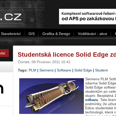
Stavebnictví
GIS
Grafika & Design
Vzdělávání - akce
Studentská licence Solid Edge z
Čtvrtek, 08 Prosinec 2011 10:42
Tags:
PLM
|
Siemens
|
Software
|
Solid Edge
|
Student
Siemens PLM Softw
zdarma Solid Edge 
Solid Edge softw
studentům po celé
stupni. Bezplatná 
odkazu
. Tato lic
podmínky, že uživa
Edice studentské l
technologii, která 