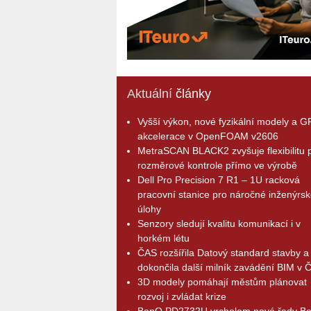
Aktuální
články
Vyšší výkon, nové fyzikální modely a 
akcelerace v OpenFOAM v2606
MetraSCAN BLACK2 zvyšuje flexibilitu p
rozměrové kontrole přímo ve výrobě
Dell Pro Precision 7 R1 – 1U racková
pracovní stanice pro náročné inženýrsk
úlohy
Senzory sledují kvalitu komunikací i v
horkém létu
ČAS rozšířila Datový standard stavby a
dokončila další milník zavádění BIM v 
3D modely pomáhají městům plánovat
rozvoj i zvládat krize
BenQ PD2732U vrcholem nové řady B