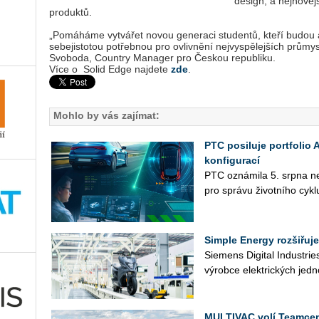
design, a nejnovějš
produktů.
„Pomáháme vytvářet novou generaci studentů, kteří budou 
sebejistotou potřebnou pro ovlivnění nejvyspělejších prům
Svoboda, Country Manager pro Českou republiku.
Více o Solid Edge najdete
zde
.
Mohlo by vás zajímat:
PTC posiluje portfolio
konfigurací
PTC ozná­mi­la 5. srpna nej­n
pro sprá­vu ži­vot­ní­ho cykl
Simple Energy rozšiřuje
Sie­mens Di­gi­tal In­du­st­r
vý­rob­ce elek­tric­kých jed­n
MULTIVAC volí Teamcen