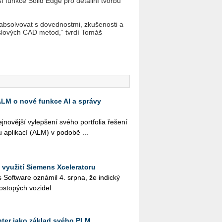
í funkce Solid Edge pro detailní tvorbu
absolvovat s dovednostmi, zkušenosti a
yslových CAD metod,“ tvrdí Tomáš
 ALM o nové funkce AI a správy
o­věj­ší vy­lep­še­ní svého port­fo­lia ře­še­ní
u apli­ka­cí (ALM) v po­do­bě ...
 využití Siemens Xceleratoru
ies Soft­ware ozná­mil 4. srpna, že in­dic­ký
os­to­pých vo­zi­del
ter jako základ svého PLM