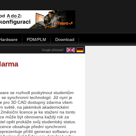
Hardware
PDM/PLM
Download
Google překladač:
darma
are se rozhodl poskytnout studentům
se synchronní technologií. Již nyní je
are pro 3D CAD dostupný zdarma všem
m světě, na jakémkoli akademickém
12měsíční licence je ke stažení na tonto
ence může být obnovena každý rok za
tel opět prokáže svůj studentský status.
icence obsahuje přední synchronní
reprezentuje příští generaci softwaru pro