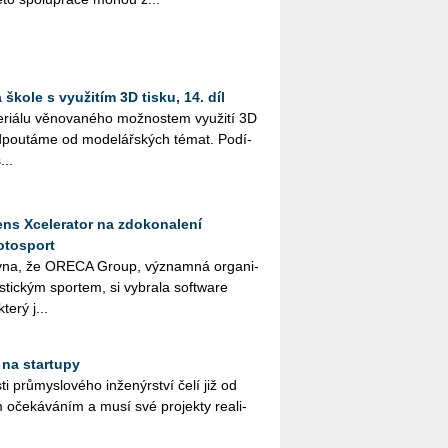
škole s využitím 3D tisku, 14. díl
i­á­lu vě­no­va­né­ho mož­nos­tem vy­u­ži­tí 3D
­pou­tá­me od mo­de­lář­ských témat. Po­dí­
...
ns Xcelerator na zdokonalení
otosport
­na, že ORE­CA Group, vý­znam­ná or­ga­ni­
ris­tic­kým spor­tem, si vy­bra­la soft­ware
terý j...
 na startupy
ti prů­mys­lo­vé­ho in­že­nýr­ství čelí již od
 oče­ká­vá­ním a musí své pro­jek­ty re­a­li­