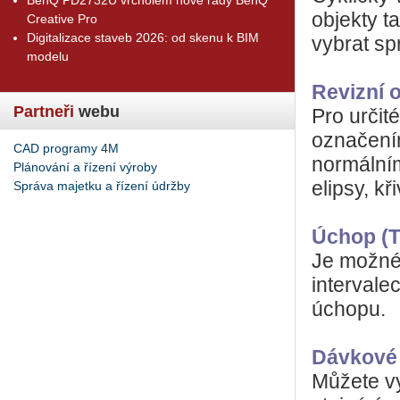
objekty t
Creative Pro
Digitalizace staveb 2026: od skenu k BIM
vybrat sp
modelu
Revizní 
Partneři
webu
Pro určit
označením
CAD programy 4M
normálním
Plánování a řízení výroby
elipsy, kř
Správa majetku a řízení údržby
Úchop (T
Je možné
intervale
úchopu.
Dávkové 
Můžete vy