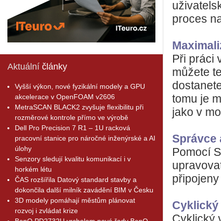
uživatels
proces n
Maximali
Při práci
Aktuální
články
můžete te
dostanete
Vyšší výkon, nové fyzikální modely a GPU
akcelerace v OpenFOAM v2606
tomu je m
MetraSCAN BLACK2 zvyšuje flexibilitu při
jako v mo
rozměrové kontrole přímo ve výrobě
Dell Pro Precision 7 R1 – 1U racková
Správce 
pracovní stanice pro náročné inženýrské a AI
úlohy
Pomocí Sp
Senzory sledují kvalitu komunikací i v
upravovat
horkém létu
připojeny
ČAS rozšířila Datový standard stavby a
dokončila další milník zavádění BIM v Česku
3D modely pomáhají městům plánovat
Cyklický
rozvoj i zvládat krize
Cyklický 
BenQ PD2732U vrcholem nové řady BenQ