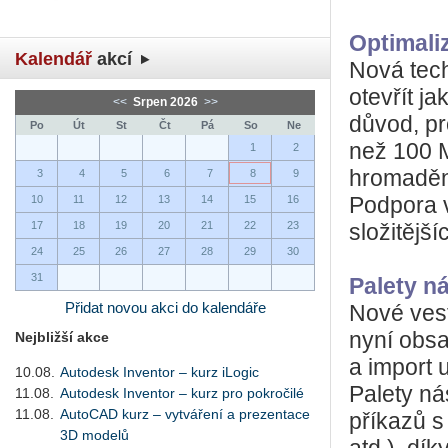
Optimali
Kalendář
akcí
Nová tec
otevřít j
<<
Srpen 2026
>>
důvod, pr
Po
Út
St
Čt
Pá
So
Ne
než 100 M
1
2
hromadění
3
4
5
6
7
8
9
10
11
12
13
14
15
16
Podpora v
17
18
19
20
21
22
23
složitějš
24
25
26
27
28
29
30
31
Palety ná
Přidat novou akci do kalendáře
Nové vest
nyní obs
Nejbližší akce
a import 
10.08.
Autodesk Inventor – kurz iLogic
Palety n
11.08.
Autodesk Inventor – kurz pro pokročilé
11.08.
AutoCAD kurz – vytváření a prezentace
příkazů s
3D modelů