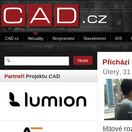
CAD.cz
Aktuality
Strojírenství
Stavebnictví
GIS
Přicház
Úterý, 3
Partneři
Projektu CAD
lištové r