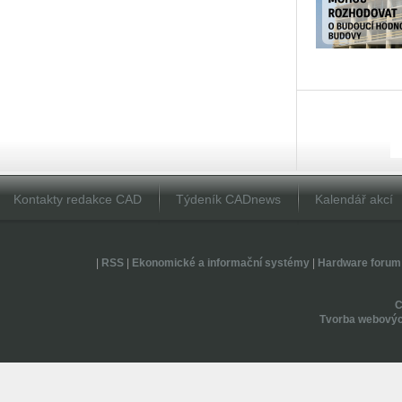
Kontakty redakce CAD
Týdeník CADnews
Kalendář akcí
|
RSS
|
Ekonomické a informační systémy
|
Hardware forum
Tvorba webovýc