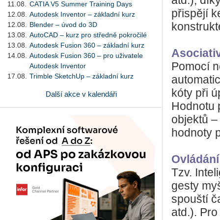
atd.), dí
11.08.
CATIA V5 Summer Training Days
přispějí 
12.08.
Autodesk Inventor – základní kurz
12.08.
Blender – úvod do 3D
konstrukt
13.08.
AutoCAD – kurz pro středně pokročilé
13.08.
Autodesk Fusion 360 – základní kurz
Asociativ
14.08.
Autodesk Fusion 360 – pro uživatele
Pomocí no
Autodesk Inventor
17.08.
Trimble SketchUp – základní kurz
automatic
kóty při 
Další akce v kalendáři
Hodnotu p
objektů –
hodnoty p
Ovládání
Tzv. Int
gesty myš
spouští č
atd.). Pr