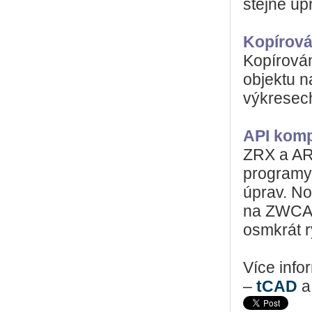
stejné úp
Kopírová
Kopírován
objektu na
výkresec
API komp
ZRX a ARX
programy
úprav. No
na ZWCAD+
osmkrát 
Více info
–
tCAD