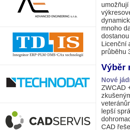
umožňují 
výkresové
dynamický
mnoho dal
dostanou
Licenční 
průběhu 3
Výběr 
Nové jád
ZWCAD + 
zkušeným
veteránům
lepší spr
dohromad
CAD řeše