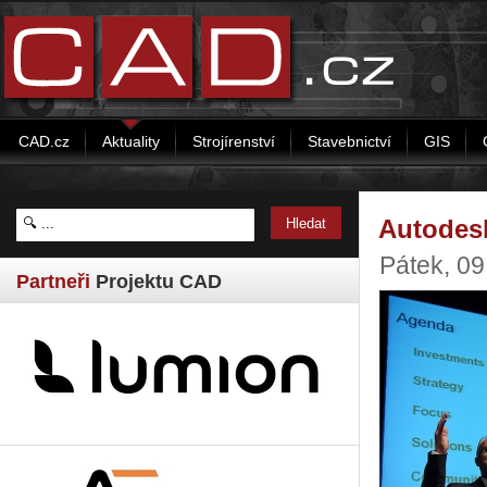
CAD.cz
Aktuality
Strojírenství
Stavebnictví
GIS
Autodesk
Pátek, 0
Partneři
Projektu CAD