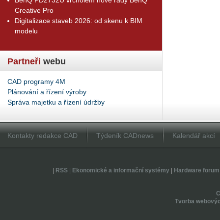
Creative Pro
Digitalizace staveb 2026: od skenu k BIM
modelu
Partneři
webu
CAD programy 4M
Plánování a řízení výroby
Správa majetku a řízení údržby
Kontakty redakce CAD
Týdeník CADnews
Kalendář akcí
|
RSS
|
Ekonomické a informační systémy
|
Hardware forum
Tvorba webovýc