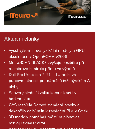
Aktuální
články
Vyšší výkon, nové fyzikální modely a GPU
akcelerace v OpenFOAM v2606
MetraSCAN BLACK2 zvyšuje flexibilitu při
rozměrové kontrole přímo ve výrobě
Dell Pro Precision 7 R1 – 1U racková
pracovní stanice pro náročné inženýrské a AI
úlohy
Senzory sledují kvalitu komunikací i v
horkém létu
ČAS rozšířila Datový standard stavby a
dokončila další milník zavádění BIM v Česku
3D modely pomáhají městům plánovat
rozvoj i zvládat krize
BenQ PD2732U vrcholem nové řady BenQ