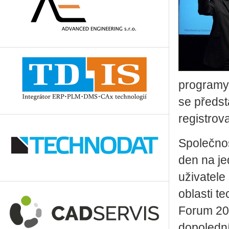
programy 
se předst
registrov
Společnos
den na je
uživatele
oblasti t
Forum 200
dopoledn