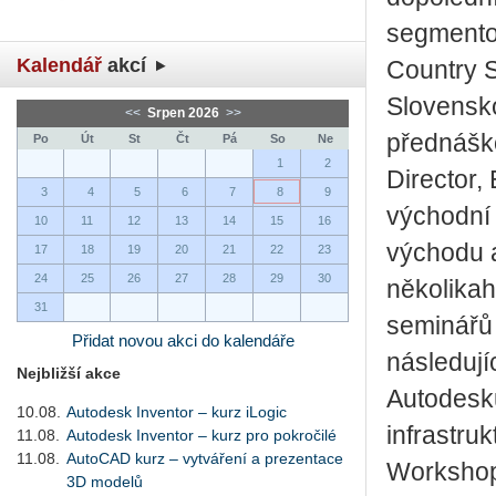
segmentov
Kalendář
akcí
Country 
Slovensko
<<
Srpen 2026
>>
přednáško
Po
Út
St
Čt
Pá
So
Ne
1
2
Director,
3
4
5
6
7
8
9
východní 
10
11
12
13
14
15
16
východu a
17
18
19
20
21
22
23
24
25
26
27
28
29
30
několikah
31
seminářů
Přidat novou akci do kalendáře
následují
Nejbližší akce
Autodesku,
10.08.
Autodesk Inventor – kurz iLogic
infrastru
11.08.
Autodesk Inventor – kurz pro pokročilé
11.08.
AutoCAD kurz – vytváření a prezentace
Workshop,
3D modelů