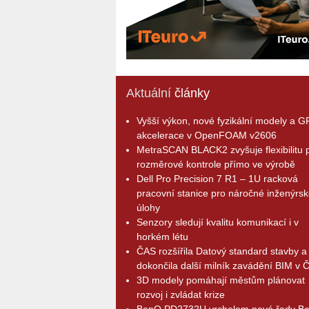
Aktuální
články
Vyšší výkon, nové fyzikální modely a 
akcelerace v OpenFOAM v2606
MetraSCAN BLACK2 zvyšuje flexibilitu p
rozměrové kontrole přímo ve výrobě
Dell Pro Precision 7 R1 – 1U racková
pracovní stanice pro náročné inženýrsk
úlohy
Senzory sledují kvalitu komunikací i v
horkém létu
ČAS rozšířila Datový standard stavby a
dokončila další milník zavádění BIM v 
3D modely pomáhají městům plánovat
rozvoj i zvládat krize
BenQ PD2732U vrcholem nové řady B