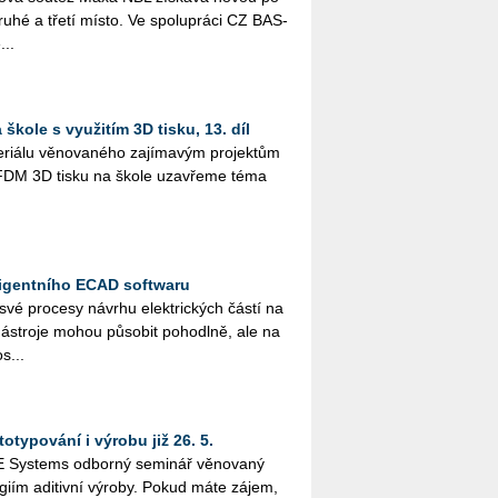
druhé a třetí místo. Ve spo­lu­prá­ci CZ BAS­
...
škole s využitím 3D tisku, 13. díl
i­á­lu vě­no­va­né­ho za­jí­ma­vým pro­jek­tům
­tím FDM 3D tisku na škole uza­vře­me téma
ligentního ECAD softwaru
 své pro­ce­sy ná­vr­hu elek­tric­kých částí na
­stro­je mohou pů­so­bit po­ho­dl­ně, ale na
s...
otypování i výrobu již 26. 5.
Sys­tems od­bor­ný se­mi­nář vě­no­va­ný
o­giím adi­tiv­ní vý­ro­by. Pokud máte zájem,