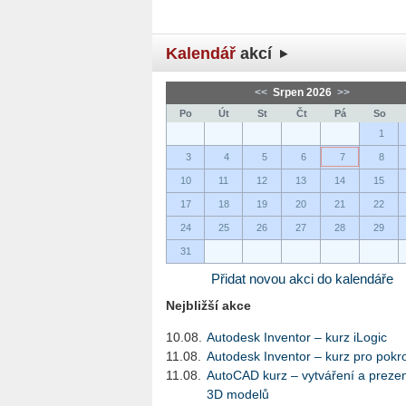
Kalendář
akcí
<<
Srpen 2026
>>
Po
Út
St
Čt
Pá
So
1
3
4
5
6
7
8
10
11
12
13
14
15
17
18
19
20
21
22
24
25
26
27
28
29
31
Přidat novou akci do kalendáře
Nejbližší akce
10.08.
Autodesk Inventor – kurz iLogic
11.08.
Autodesk Inventor – kurz pro pokro
11.08.
AutoCAD kurz – vytváření a preze
3D modelů