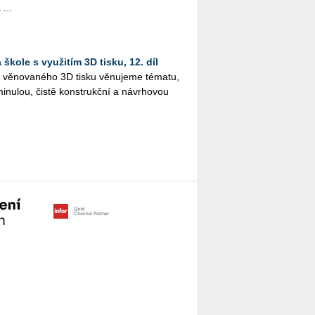
 ...
škole s využitím 3D tisku, 12. díl
lu vě­no­va­né­ho 3D tisku vě­nu­je­me té­ma­tu,
i­nu­lou, čistě kon­strukč­ní a ná­vr­ho­vou