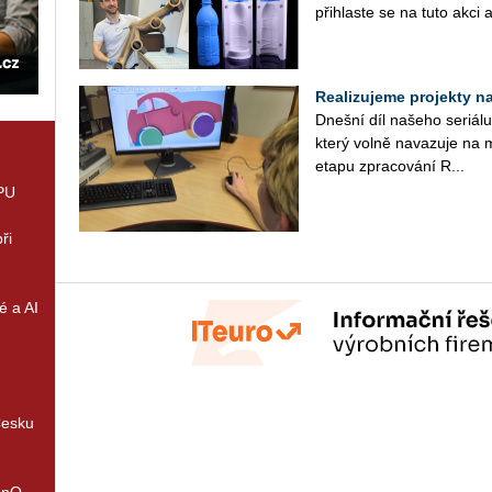
při­hlas­te se na tuto akci a
Realizujeme projekty na 
Dneš­ní díl na­še­ho se­ri­á­
který volně na­va­zu­je na m
etapu zpra­co­vá­ní R...
GPU
ři
é a AI
Česku
enQ