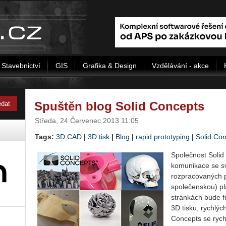
Stavebnictví
GIS
Grafika & Design
Vzdělávání - akce
Spuštěn blog Solid Concepts
Středa, 24 Červenec 2013 11:05
Tags:
3D CAD
|
3D tisk
|
Blog
|
rapid prototyping
|
Solid Co
Společnost Solid
komunikace se sv
rozpracovaných pr
společenskou) pl
stránkách bude fi
3D tisku, rychlýc
Concepts se rych