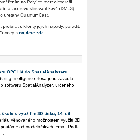
aměřením na PolyJet, stereolitografii
, přímé laserové slinování kovů (DMLS),
bo uretany QuantumCast.
robírat s klienty jejich nápady, poradit,
d Concepts
najdete zde
.
ru OPC UA do SpatialAnalyzeru
u­ring In­tel­li­gen­ce He­xa­go­nu za­ved­la
ft­wa­ru Spa­tia­l­A­na­ly­zer, ur­če­né­ho
.
škole s využitím 3D tisku, 14. díl
i­á­lu vě­no­va­né­ho mož­nos­tem vy­u­ži­tí 3D
­pou­tá­me od mo­de­lář­ských témat. Po­dí­
...