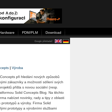
Hardware
PDM/PLM
Download
Google překladač:
ncepts
|
Výroba
 Concepts při hledání nových způsobů
ými zákazníky a možností sdílení svých
ojektů přišla s novou sociální (resp.
atformou Solid Concepts Blog. Na těchto
rma nabízet novinky, rady a tipy z oblasti
h prototypů a výroby. Firma Solid
lými prototypy a výrobními službami