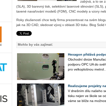
zabývá, a to se z
(SLA), 3D barevný tisk, selektivní laserové slinování (SLS)
tavené navařování modelů (FDM), CNC modely a vzory ne
Roky zkušeností chce tedy firma prezentovat na svém blogu, p
jak na 3D CAD, sledovat vývoj v oblasti 3D tisku. Blog Soli
Mohlo by vás zajímat:
Hexagon přidává podpo
Ob­chod­ní di­vi­ze Ma­nu­fact
pod­po­ru OPC UA do svého so
pro vel­ko­ploš­nou me­t­ro­l..
Realizujeme projekty na 
V dneš­ním dílu na­še­ho se­r
tisku nejen ve škole se od
vá­me se blíže na mož­nos­