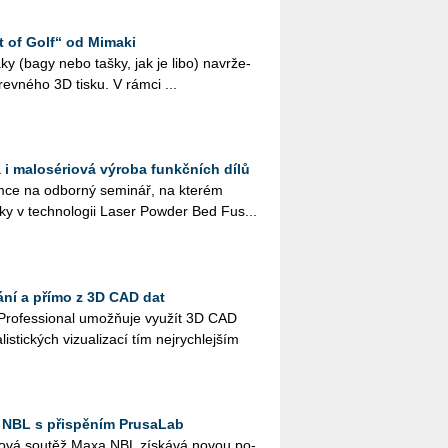
t of Golf“ od Mimaki
 vaky (bagy nebo tašky, jak je libo) na­vr­že­
­rev­né­ho 3D tisku. V rámci ...
 i malosériová výroba funkčních dílů
ce na od­bor­ný se­mi­nář, na kte­rém
­ky v tech­no­lo­gii Laser Pow­der Bed Fus...
ání a přímo z 3D CAD dat
Pro­fes­si­o­nal umož­ňuje vy­u­žít 3D CAD
lis­tic­kých vi­zu­a­li­za­cí tím nej­rych­lej­ším
 NBL s přispěním PrusaLab
­lo­vá sou­těž Maxa NBL zís­ká­vá novou po­