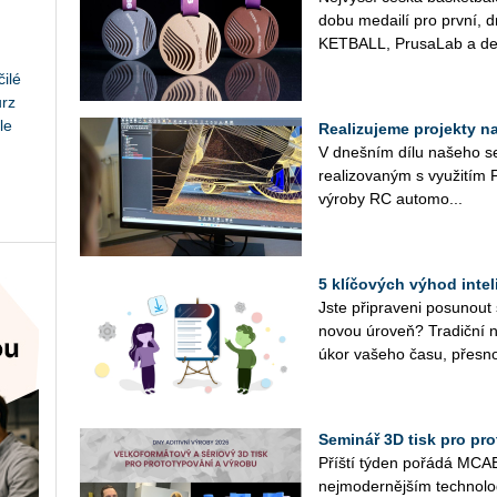
do­bu me­dai­lí pro první, 
KET­BALL, Prusa­Lab a de­
ilé
urz
le
Realizujeme projekty na 
V dneš­ním dílu na­še­ho se­r
re­a­li­zo­va­ným s vy­u­ži
vý­ro­by RC au­to­mo­...
5 klíčových výhod inte
Jste při­pra­ve­ni po­su­nout
novou úroveň? Tra­dič­ní ná
úkor va­še­ho času, přes­no
Seminář 3D tisk pro prot
Příští týden po­řá­dá MCAE 
nej­mo­der­něj­ším tech­no­l