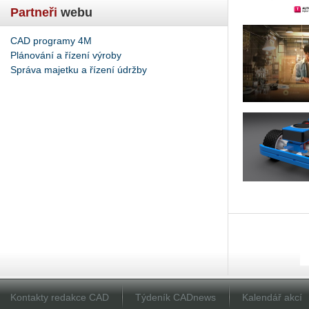
Partneři
webu
CAD programy 4M
Plánování a řízení výroby
Správa majetku a řízení údržby
Kontakty redakce CAD
Týdeník CADnews
Kalendář akcí