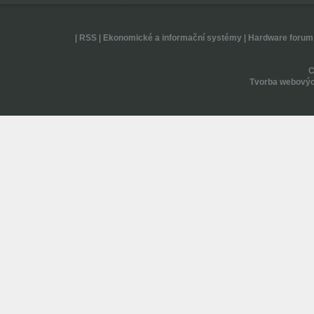
|
RSS
|
Ekonomické a informační systémy
|
Hardware forum
Tvorba webovýc