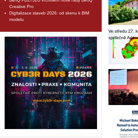
Creative Pro
Digitalizace staveb 2026: od skenu k BIM
modelu
Ve stře­du 27. kv
spo­leč­ně Adeon