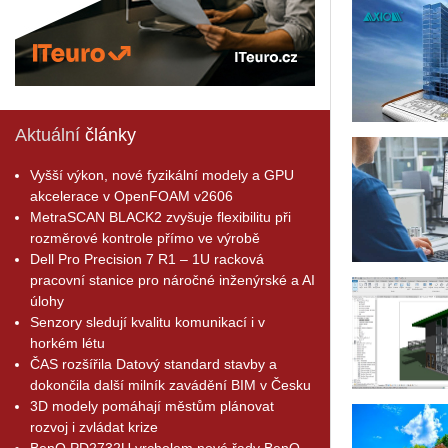
Aktuální
články
Vyšší výkon, nové fyzikální modely a GPU
akcelerace v OpenFOAM v2606
MetraSCAN BLACK2 zvyšuje flexibilitu při
rozměrové kontrole přímo ve výrobě
Dell Pro Precision 7 R1 – 1U racková
pracovní stanice pro náročné inženýrské a AI
úlohy
Senzory sledují kvalitu komunikací i v
horkém létu
ČAS rozšířila Datový standard stavby a
dokončila další milník zavádění BIM v Česku
3D modely pomáhají městům plánovat
rozvoj i zvládat krize
BenQ PD2732U vrcholem nové řady BenQ