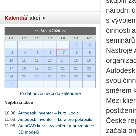
skupin za
národní ú
Kalendář
akcí
s vývojem
činnosti
<<
Srpen 2026
>>
Po
Út
St
Čt
Pá
So
Ne
seminářů 
1
2
Nástroje 
3
4
5
6
7
8
9
organizac
10
11
12
13
14
15
16
17
18
19
20
21
22
23
Autodesk 
24
25
26
27
28
29
30
svou činn
31
směrem k 
Přidat novou akci do kalendáře
Mezi klie
Nejbližší akce
postižení
10.08.
Autodesk Inventor – kurz iLogic
11.08.
Autodesk Inventor – kurz pro pokročilé
České rep
11.08.
AutoCAD kurz – vytváření a prezentace
začala or
3D modelů