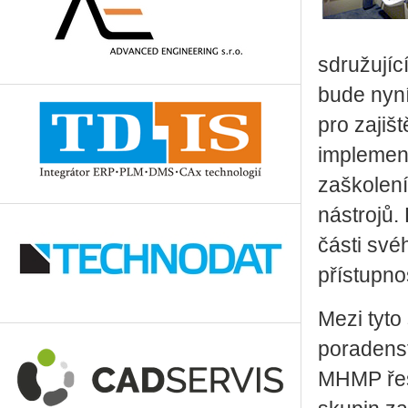
sdružujíc
bude nyní
pro zajiš
implement
zaškolení
nástrojů.
části své
přístupno
Mezi tyto
poradenst
MHMP řeší