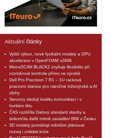
Aktuální
články
Vyšší výkon, nové fyzikální modely a GPU
akcelerace v OpenFOAM v2606
MetraSCAN BLACK2 zvyšuje flexibilitu při
rozměrové kontrole přímo ve výrobě
Dell Pro Precision 7 R1 – 1U racková
pracovní stanice pro náročné inženýrské a AI
úlohy
Senzory sledují kvalitu komunikací i v
horkém létu
ČAS rozšířila Datový standard stavby a
dokončila další milník zavádění BIM v Česku
3D modely pomáhají městům plánovat
rozvoj i zvládat krize
BenQ PD2732U vrcholem nové řady BenQ