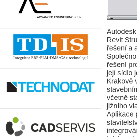
Autodesk 
Revit Str
řešení a 
Společno
řešení pr
její sídl
Krakově v
stavebním
včetně s
jižního v
Aplikace 
stavitels
integrová