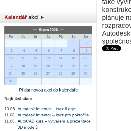
také vyvi
konstruk
plánuje n
Kalendář
akcí
rozpracov
<<
Srpen 2026
>>
Autodesku
Po
Út
St
Čt
Pá
So
Ne
společnos
1
2
3
4
5
6
7
8
9
10
11
12
13
14
15
16
17
18
19
20
21
22
23
24
25
26
27
28
29
30
31
Přidat novou akci do kalendáře
Nejbližší akce
10.08.
Autodesk Inventor – kurz iLogic
11.08.
Autodesk Inventor – kurz pro pokročilé
11.08.
AutoCAD kurz – vytváření a prezentace
3D modelů