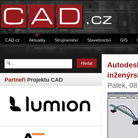
CAD.cz
Aktuality
Strojírenství
Stavebnictví
GIS
Autodesk
inženýrsk
Partneři
Projektu CAD
Pátek, 08