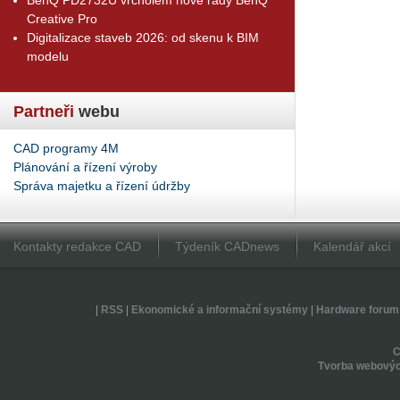
Creative Pro
Digitalizace staveb 2026: od skenu k BIM
modelu
Partneři
webu
CAD programy 4M
Plánování a řízení výroby
Správa majetku a řízení údržby
Kontakty redakce CAD
Týdeník CADnews
Kalendář akcí
|
RSS
|
Ekonomické a informační systémy
|
Hardware forum
Tvorba webovýc