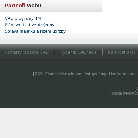
Partneři
webu
CAD programy 4M
Plánování a řízení výroby
Správa majetku a řízení údržby
Kontakty redakce CAD
Týdeník CADnews
Kalendář akcí
|
RSS
|
Ekonomické a informační systémy
|
Hardware forum
Tvorba webovýc