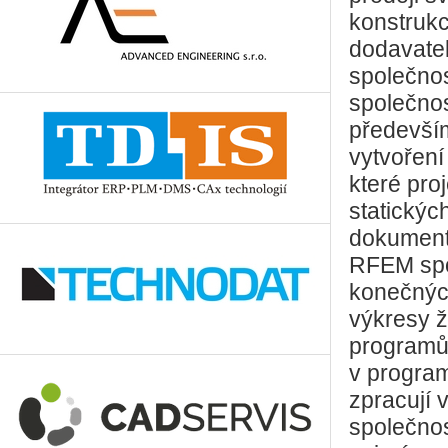
konstrukc
dodavate
společno
společnos
předevší
vytvoření
které pro
statickýc
dokumenta
RFEM spo
konečný
výkresy ž
programů 
v progra
zpracují 
společnos