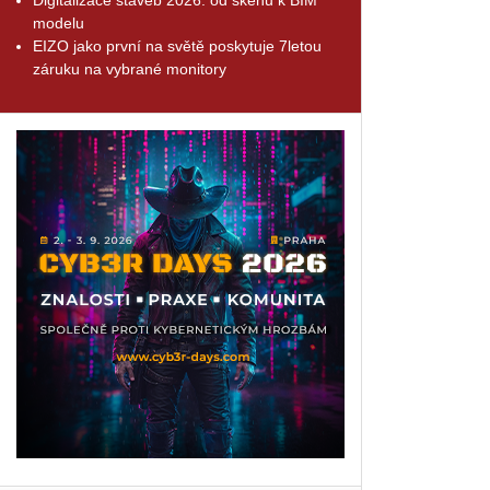
modelu
EIZO jako první na světě poskytuje 7letou
záruku na vybrané monitory