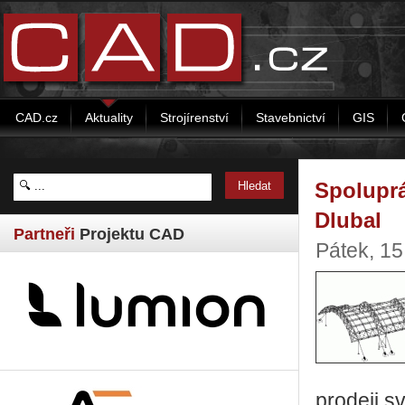
CAD.cz
Aktuality
Strojírenství
Stavebnictví
GIS
Spoluprá
Dlubal
Partneři
Projektu CAD
Pátek, 15
prodeji s