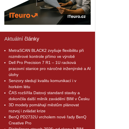
Aktuální
články
MetraSCAN BLACK2 zvyšuje flexibilitu při
rozměrové kontrole přímo ve výrobě
Dell Pro Precision 7 R1 – 1U racková
pracovní stanice pro náročné inženýrské a AI
úlohy
Senzory sledují kvalitu komunikací i v
horkém létu
ČAS rozšířila Datový standard stavby a
dokončila další milník zavádění BIM v Česku
3D modely pomáhají městům plánovat
rozvoj i zvládat krize
BenQ PD2732U vrcholem nové řady BenQ
Creative Pro
Digitalizace staveb 2026: od skenu k BIM