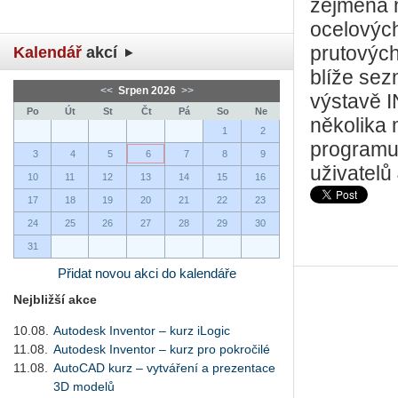
zejména 
ocelovýc
prutových
Kalendář
akcí
blíže sez
<<
Srpen 2026
>>
výstavě I
Po
Út
St
Čt
Pá
So
Ne
několika 
1
2
programu
3
4
5
6
7
8
9
uživatelů
10
11
12
13
14
15
16
17
18
19
20
21
22
23
24
25
26
27
28
29
30
31
Přidat novou akci do kalendáře
Nejbližší akce
10.08.
Autodesk Inventor – kurz iLogic
11.08.
Autodesk Inventor – kurz pro pokročilé
11.08.
AutoCAD kurz – vytváření a prezentace
3D modelů