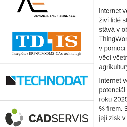
internet 
živí lidé
stává v o
ThingWor
v pomoci 
věcí včetn
agrikultu
Internet 
potenciál
roku 2025
% firem. 
její zisk 