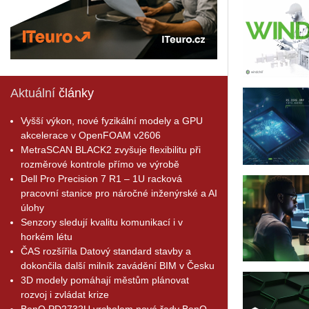
Aktuální
články
Vyšší výkon, nové fyzikální modely a GPU
akcelerace v OpenFOAM v2606
MetraSCAN BLACK2 zvyšuje flexibilitu při
rozměrové kontrole přímo ve výrobě
Dell Pro Precision 7 R1 – 1U racková
pracovní stanice pro náročné inženýrské a AI
úlohy
Senzory sledují kvalitu komunikací i v
horkém létu
ČAS rozšířila Datový standard stavby a
dokončila další milník zavádění BIM v Česku
3D modely pomáhají městům plánovat
rozvoj i zvládat krize
BenQ PD2732U vrcholem nové řady BenQ