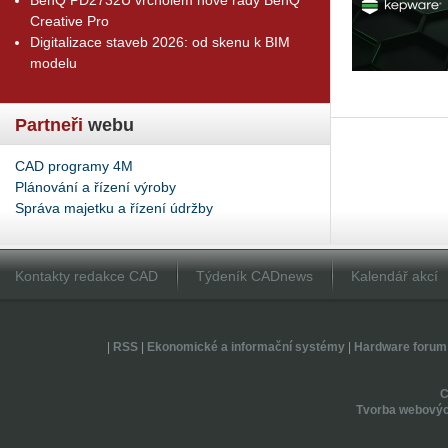
Creative Pro
Digitalizace staveb 2026: od skenu k BIM
modelu
Partneři
webu
CAD programy 4M
Plánování a řízení výroby
Správa majetku a řízení údržby
Kontakty redakce CAD
Týdeník CADnews
Kalendář akcí
|
RSS
|
Ekonomické a informační systémy
|
Hardware forum
Tvorba webovýc