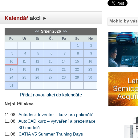
Kalendář
akcí
Mohlo by vás 
<<
Srpen 2026
>>
Po
Út
St
Čt
Pá
So
Ne
1
2
3
4
5
6
7
8
9
10
11
12
13
14
15
16
17
18
19
20
21
22
23
24
25
26
27
28
29
30
31
Přidat novou akci do kalendáře
Nejbližší akce
11.08.
Autodesk Inventor – kurz pro pokročilé
11.08.
AutoCAD kurz – vytváření a prezentace
3D modelů
11.08.
CATIA V5 Summer Training Days