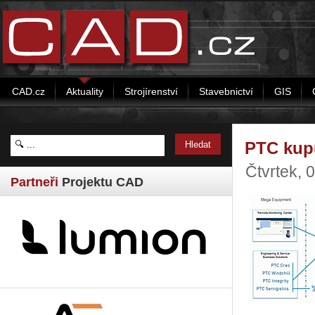
CAD.cz
Aktuality
Strojírenství
Stavebnictví
GIS
PTC kup
Čtvrtek, 
Partneři
Projektu CAD