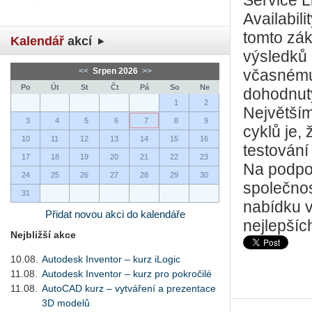
Service L
Availabil
tomto zá
Kalendář
akcí
výsledků 
<<
Srpen 2026
>>
včasnému
Po
Út
St
Čt
Pá
So
Ne
dohodnut
1
2
Největším
3
4
5
6
7
8
9
cyklů je,
10
11
12
13
14
15
16
testován
17
18
19
20
21
22
23
Na podpor
24
25
26
27
28
29
30
společnos
31
nabídku 
Přidat novou akci do kalendáře
nejlepších
Nejbližší akce
10.08.
Autodesk Inventor – kurz iLogic
11.08.
Autodesk Inventor – kurz pro pokročilé
11.08.
AutoCAD kurz – vytváření a prezentace
3D modelů