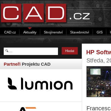
CAD.cz
Aktuality
Strojírenství
Stavebnictví
GIS
HP Softw
Středa, 2
Partneři
Projektu CAD
Francesc