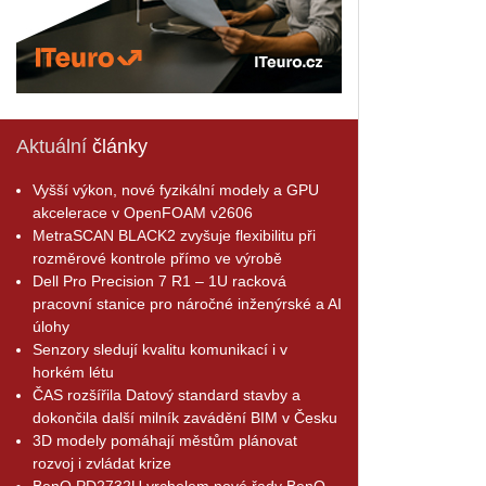
Aktuální
články
Vyšší výkon, nové fyzikální modely a GPU
akcelerace v OpenFOAM v2606
MetraSCAN BLACK2 zvyšuje flexibilitu při
rozměrové kontrole přímo ve výrobě
Dell Pro Precision 7 R1 – 1U racková
pracovní stanice pro náročné inženýrské a AI
úlohy
Senzory sledují kvalitu komunikací i v
horkém létu
ČAS rozšířila Datový standard stavby a
dokončila další milník zavádění BIM v Česku
3D modely pomáhají městům plánovat
rozvoj i zvládat krize
BenQ PD2732U vrcholem nové řady BenQ