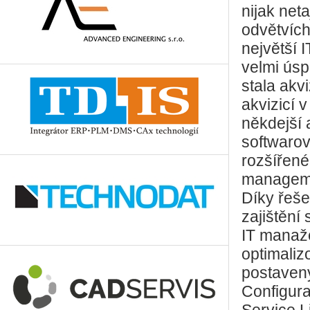
nijak net
odvětvích
největší 
velmi úsp
stala akv
akvizicí v
někdejší
softwarov
rozšířené
manageme
Díky řeše
zajištění
IT manaže
optimaliz
postaveny
Configura