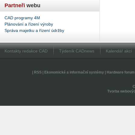
Partneři
webu
CAD programy 4M
Plánování a řízení výroby
Správa majetku a řízení údržby
Kontakty redakce CAD
Týdeník CADnews
Kalendář akcí
|
RSS
|
Ekonomické a informační systémy
|
Hardware forum
Tvorba webovýc