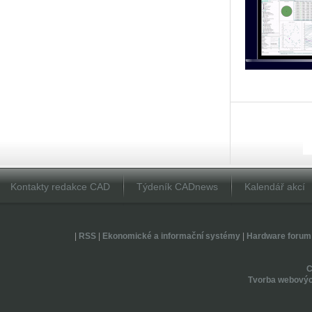
Kontakty redakce CAD
Týdeník CADnews
Kalendář akcí
|
RSS
|
Ekonomické a informační systémy
|
Hardware forum
Tvorba webovýc