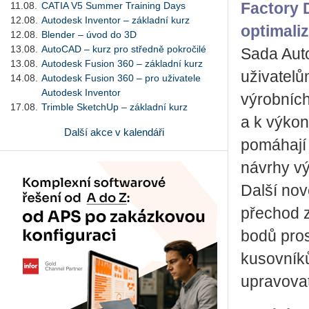
11.08.
CATIA V5 Summer Training Days
Factory 
12.08.
Autodesk Inventor – základní kurz
optimaliz
12.08.
Blender – úvod do 3D
13.08.
AutoCAD – kurz pro středně pokročilé
Sada Aut
13.08.
Autodesk Fusion 360 – základní kurz
uživatelů
14.08.
Autodesk Fusion 360 – pro uživatele
Autodesk Inventor
výrobních
17.08.
Trimble SketchUp – základní kurz
a k výkon
Další akce v kalendáři
pomáhají 
návrhy vý
Další nov
přechod z
bodů pro
kusovníků
upravovat