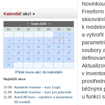
Novinkou 
Freeform 
Kalendář
akcí
skicování
<<
Srpen 2026
>>
k modelov
Po
Út
St
Čt
Pá
So
Ne
a vytvoři
1
2
3
4
5
6
7
8
9
parametri
10
11
12
13
14
15
16
soubory a
17
18
19
20
21
22
23
definova
24
25
26
27
28
29
30
Aktualizo
31
Přidat novou akci do kalendáře
v Invento
Nejbližší akce
prostředn
10.08.
Autodesk Inventor – kurz iLogic
běžnými p
11.08.
Autodesk Inventor – kurz pro pokročilé
u funkcí 
11.08.
AutoCAD kurz – vytváření a prezentace
3D modelů