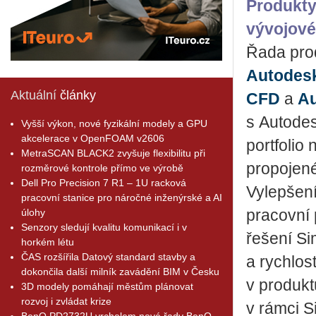
Produkty
vývojov
Řada pro
Autodesk
Aktuální
články
CFD
a
Au
s Autodes
Vyšší výkon, nové fyzikální modely a GPU
akcelerace v OpenFOAM v2606
portfolio
MetraSCAN BLACK2 zvyšuje flexibilitu při
propojené
rozměrové kontrole přímo ve výrobě
Dell Pro Precision 7 R1 – 1U racková
Vylepšení
pracovní stanice pro náročné inženýrské a AI
úlohy
pracovní 
Senzory sledují kvalitu komunikací i v
řešení Si
horkém létu
ČAS rozšířila Datový standard stavby a
a rychlos
dokončila další milník zavádění BIM v Česku
v produkt
3D modely pomáhají městům plánovat
rozvoj i zvládat krize
v rámci S
BenQ PD2732U vrcholem nové řady BenQ