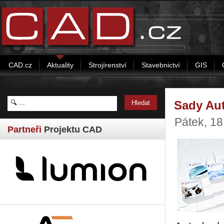
CAD.cz
Aktuality
Strojírenství
Stavebnictví
GIS
Sady Aut
Pátek, 1
Partneři
Projektu CAD