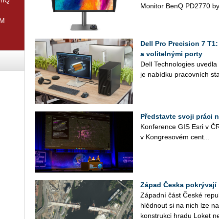
Mo­ni­tor BenQ PD2770 byl
IM
Dell Pro Precision 7 T1
a volitelnými porty
Dell Tech­no­lo­gies uved­l
je na­bíd­ku pra­cov­ních sta
Představte svoji práci 
Kon­fe­ren­ce GIS Esri v ČR
v Kon­gre­so­vém cen­t­...
Západ Česka pokrývají 
Zá­pad­ní část České re­pub­l
hléd­nout si na nich lze na­
kon­struk­ci hradu Loket n