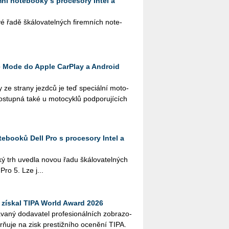
emní notebooky s procesory Intel a
řadě šká­lo­va­tel­ných fi­rem­ních no­te­
e Mode do Apple CarPlay a Android
 ze stra­ny jezd­ců je teď spe­ci­ál­ní mo­to­
o­stup­ná také u mo­to­cy­klů pod­po­ru­jí­cích
ebooků Dell Pro s procesory Intel a
ký trh uved­la novou řadu šká­lo­va­tel­ných
 Pro 5. Lze j...
získal TIPA World Award 2026
­ný do­da­va­tel pro­fe­si­o­nál­ních zob­ra­zo­
orňuje na zisk pres­tiž­ní­ho oce­ně­ní TIPA.