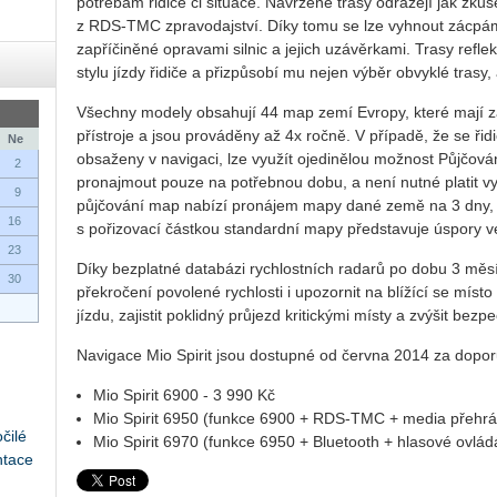
potřebám řidiče či situace. Navržené trasy odrážejí jak zkuš
z RDS-TMC zpravodajství. Díky tomu se lze vyhnout zácpá
zapříčiněné opravami silnic a jejich uzávěrkami. Trasy reflek
stylu jízdy řidiče a přizpůsobí mu nejen výběr obvyklé trasy, a
Všechny modely obsahují 44 map zemí Evropy, které mají zaj
přístroje a jsou prováděny až 4x ročně. V případě, že se řid
Ne
obsaženy v navigaci, lze využít ojedinělou možnost Půjčová
2
pronajmout pouze na potřebnou dobu, a není nutné platit vy
9
půjčování map nabízí pronájem mapy dané země na 3 dny, 
16
s pořizovací částkou standardní mapy představuje úspory v
23
Díky bezplatné databázi rychlostních radarů po dobu 3 měs
30
překročení povolené rychlosti i upozornit na blížící se míst
jízdu, zajistit poklidný průjezd kritickými místy a zvýšit bezp
Navigace Mio Spirit jsou dostupné od června 2014 za dopo
Mio Spirit 6900 - 3 990 Kč
Mio Spirit 6950 (funkce 6900 + RDS-TMC + media přehrá
čilé
Mio Spirit 6970 (funkce 6950 + Bluetooth + hlasové ovlád
ntace