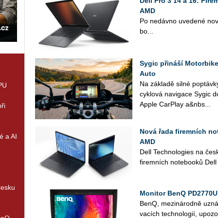
Dell Pro 3 14 a 16: Fir
AMD
Po ne­dáv­no uve­de­né nové 
bo...
Sygic přináší Motorbik
Auto
Na zá­kla­dě silné po­ptáv­ky
GPU
cy­klo­vá na­vi­ga­ce Sygic d
Apple Car­Play a&nbs...
ři
Nová řada firemních not
é a AI
AMD
Dell Tech­no­lo­gies na čes
fi­rem­ních no­te­boo­ků Dell
Česku
Monitor BenQ PD2770U 
BenQ, me­zi­ná­rod­ně uzná­va
va­cích tech­no­lo­gií, upo­z
enQ