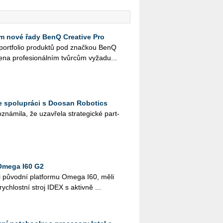
 nové řady BenQ Creative Pro
é port­fo­lio pro­duk­tů pod znač­kou BenQ
e­na pro­fe­si­o­nál­ním tvůr­cům vy­ža­du...
e spolupráci s Doosan Robotics
ná­mi­la, že uza­vře­la stra­te­gic­ké part­
Omega I60 G2
i pů­vod­ní plat­for­mu Omega I60, měli
­rych­lost­ní stroj IDEX s ak­tiv­ně ...