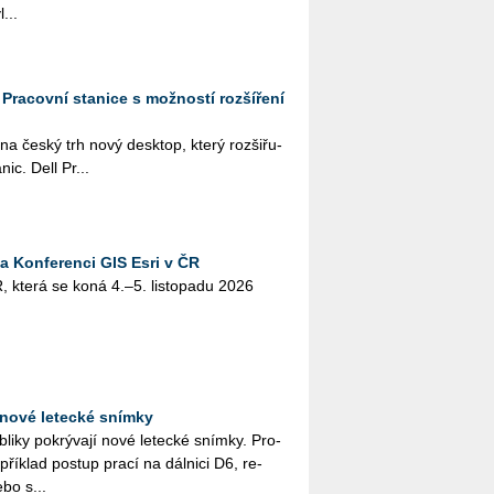
...
: Pracovní stanice s možností rozšíření
a na český trh nový desktop, který roz­ši­řu­
­nic. Dell Pr...
na Konferenci GIS Esri v ČR
, která se koná 4.–5. lis­to­pa­du 2026
nové letecké snímky
i­ky po­krý­va­jí nové le­tec­ké sním­ky. Pro­
pří­klad po­stup prací na dál­ni­ci D6, re­
ebo s...