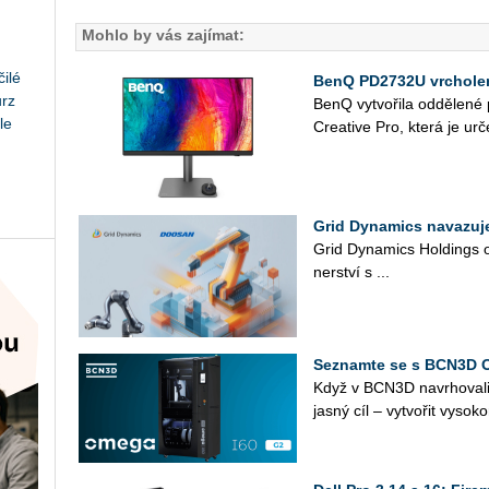
Mohlo by vás zajímat:
ilé
BenQ PD2732U vrcholem
urz
BenQ vy­tvo­ři­la od­dě­le­n
le
Cre­a­ti­ve Pro, která je ur­č
Grid Dynamics navazuj
Grid Dy­na­mics Hol­dings oz
ner­ství s ...
Seznamte se s BCN3D 
Když v BCN3D na­vr­ho­va­l
jasný cíl – vy­tvo­řit vy­so­ko