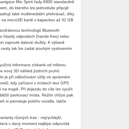
avigace Mio Spirit řady 6900 standardně
em, do kterého lze jednoduše připojit
hují také multimediální přehrávač, díky
 na microSD kartě s kapacitou až 32 GB.
bezdrátovou technologií Bluetooth
ro hlasitý odposlech (hands-free) nebo
fon zapnuté datové služby. K výbavě
l cesty tak lze zadat pouhým vyslovením
využívá informace získané od milionu
zde nový 3D náhled jízdních pruhů
, že je při odbočování vždy ve správném
nelů, kdy zařízení v místech bez GPS
 na mapě. Při dojezdu do cíle lze využít
ebližší parkovací místa. Režim chůze pak
veň si pamatuje polohu vozidla, takže
rianty různých tras - nejrychlejší,
u, která v daný moment nejlépe odpovídá