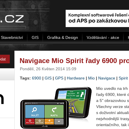
Stavebnictví
GIS
Grafika & Design
Vzdělávání - akce
Navigace Mio Spirit řady 6900 pr
Pondělí, 26 Květen 2014 15:09
Tags:
6900
|
GIS
|
GPS
|
Hardware
|
Mio
|
Navigace
|
Spirit
Mio uvedlo na trh
řady 6900, které 
a 5" obrazovkou 
Všechny verze st
s doživotní aktua
nejvhodnější trasy
orientačního, tak