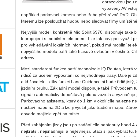
obrazovkou jsou n
vybaveny AV vstup
například parkovací kameru nebo třeba přehrávač DVD. Obsa
kterému lze poslouchat hudbu nebo sledovat filmy umístěné
Nejvyšší model, konkrétně Mio Spirit 6970, disponuje také 
k propojení s mobilním telefonem. Lze tak navigaci využít p
pro vyhledávání lokálních informací, pokud má mobilní tele
nejvyššího modelu patří také hlasové ovládání v češtině. Cí
adresy.
Mezi standardní funkce patří technologie IQ Routes, která 
řidičů za účelem vypočítání co nejvhodnější trasy. Dále je 
a křižovatek – díky funkci Lane Guidance si bude řidič jistý
jízdním pruhu. Základní model disponuje také Průvodcem tu
signálu automaticky dopočítává polohu vozidla a vyznačuje ji
Parkovacího asistenta, který do 1 km v okolí cíle nalezne n
nastaví mapu na 2D a lze ji využít jako tradiční mapu. Záro
dovede majitele zpět na místo.
Před zahájením jízdy jsou po zadání cíle nabídnuty hned 4 va
nejkratší, nejsnadnější a nejlevnější. Stačí si pak vybrat t