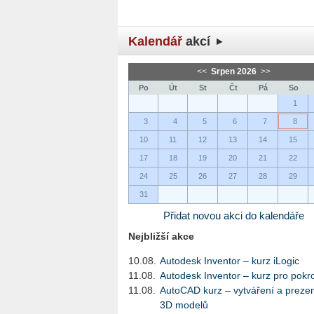
Kalendář
akcí
<<
Srpen 2026
>>
Po
Út
St
Čt
Pá
So
1
3
4
5
6
7
8
10
11
12
13
14
15
17
18
19
20
21
22
24
25
26
27
28
29
31
Přidat novou akci do kalendáře
Nejbližší akce
10.08.
Autodesk Inventor – kurz iLogic
11.08.
Autodesk Inventor – kurz pro pokro
11.08.
AutoCAD kurz – vytváření a preze
3D modelů