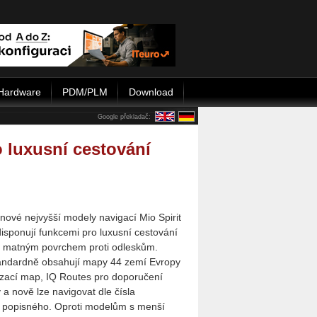
Hardware
PDM/PLM
Download
Google překladač:
o luxusní cestování
 nové nejvyšší modely navigací Mio Spirit
disponují funkcemi pro luxusní cestování
s matným povrchem proti odleskům.
andardně obsahují mapy 44 zemí Evropy
lizací map, IQ Routes pro doporučení
 a nově lze navigovat dle čísla
 i popisného. Oproti modelům s menší