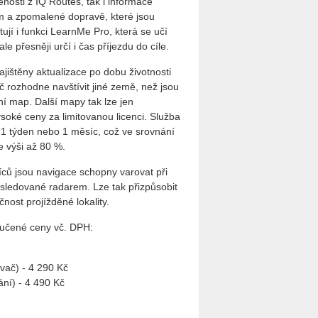
enosti z IQ Routes, tak i informace
m a zpomalené dopravě, které jsou
tují i funkci LearnMe Pro, která se učí
le přesněji určí i čas příjezdu do cíle.
ištěny aktualizace po dobu životnosti
ič rozhodne navštívit jiné země, než jsou
ní map. Další mapy tak lze jen
soké ceny za limitovanou licenci. Služba
1 týden nebo 1 měsíc, což ve srovnání
e výši až 80 %.
íců jsou navigace schopny varovat při
o sledované radarem. Lze tak přizpůsobit
ečnost projížděné lokality.
ručené ceny vč. DPH:
vač) - 4 290 Kč
ání) - 4 490 Kč