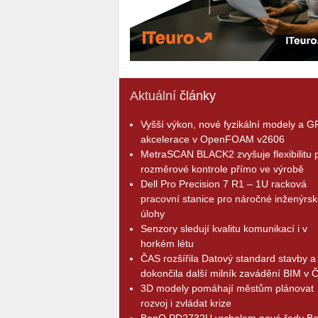
Aktuální
články
Vyšší výkon, nové fyzikální modely a 
akcelerace v OpenFOAM v2606
MetraSCAN BLACK2 zvyšuje flexibilitu p
rozměrové kontrole přímo ve výrobě
Dell Pro Precision 7 R1 – 1U racková
pracovní stanice pro náročné inženýrsk
úlohy
Senzory sledují kvalitu komunikací i v
horkém létu
ČAS rozšířila Datový standard stavby a
dokončila další milník zavádění BIM v 
3D modely pomáhají městům plánovat
rozvoj i zvládat krize
BenQ PD2732U vrcholem nové řady B