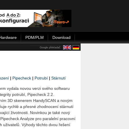
Hardware
PDM/PLM
Download
Google překladač:
ození
|
Pipecheck
|
Potrubí
|
Stárnutí
orm vydala novou verzi svého softwaru
egrity potrubí, Pipecheck 2.2.
učním 3D skenerem HandySCAN a novým
uje rychlé a přesné zhodnocení stárnutí
vající životnosti. Novinkou je také nový
Pipecheck Analyze pro paralelní pracovní
 uživatelů. Výhody těchto dvou řešení