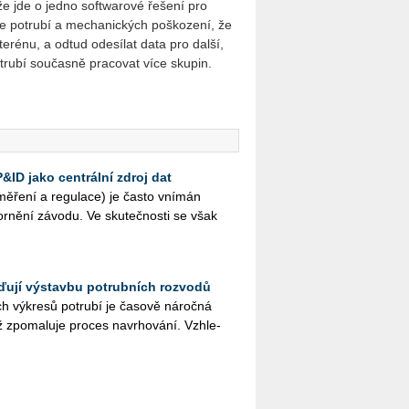
že jde o jedno softwarové řešení pro
e potrubí a mechanických poškození, že
erénu, a odtud odesílat data pro další,
trubí současně pracovat více skupin.
&ID jako centrální zdroj dat
ě­ře­ní a re­gu­la­ce) je často vní­mán
r­ně­ní zá­vo­du. Ve sku­teč­nos­ti se však
ďují výstavbu potrubních rozvodů
ch vý­kre­sů po­tru­bí je ča­so­vě ná­roč­ná
zpo­ma­lu­je pro­ces na­vr­ho­vá­ní. Vzhle­