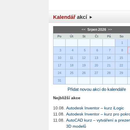
Kalendář
akcí
<<
Srpen 2026
>>
Po
Út
St
Čt
Pá
So
1
3
4
5
6
7
8
10
11
12
13
14
15
17
18
19
20
21
22
24
25
26
27
28
29
31
Přidat novou akci do kalendáře
Nejbližší akce
10.08.
Autodesk Inventor – kurz iLogic
11.08.
Autodesk Inventor – kurz pro pokro
11.08.
AutoCAD kurz – vytváření a preze
3D modelů