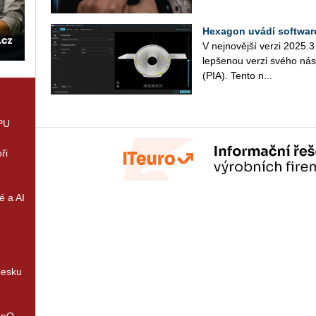
Hexagon uvádí software
V nej­no­věj­ší verzi 2025.3
lep­še­nou verzi svého ná­str
(PIA). Tento n...
GPU
ři
é a AI
Česku
enQ