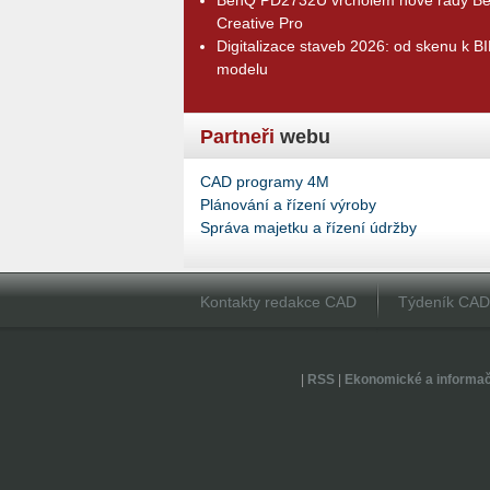
Creative Pro
Digitalizace staveb 2026: od skenu k B
modelu
Partneři
webu
CAD programy 4M
Plánování a řízení výroby
Správa majetku a řízení údržby
Kontakty redakce CAD
Týdeník CA
|
RSS
|
Ekonomické a informa