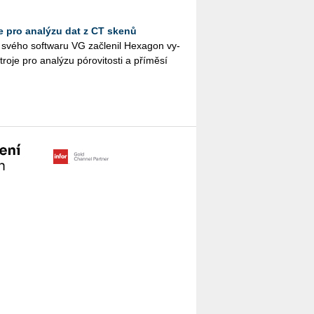
 pro analýzu dat z CT skenů
 svého soft­wa­ru VG za­čle­nil He­xa­gon vy­
o­je pro ana­lý­zu póro­vi­tos­ti a pří­mě­sí