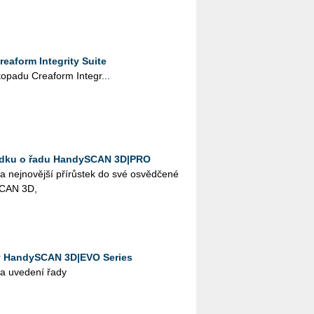
eaform Integrity Suite
to­pa­du Crea­form In­te­gr...
bídku o řadu HandySCAN 3D|PRO
 nej­no­věj­ší pří­růs­tek do své osvěd­če­né
S­CAN 3D,
y HandySCAN 3D|EVO Series
na uve­de­ní řady