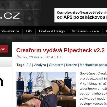
Stavebnictví
GIS
Grafika & Design
Vzdělávání - akce
Creaform vydává Pipecheck v2.2
Čtvrtek, 29 Květen 2014 19:39
Tags:
2.2
|
Analýza
|
Creaform
|
Koroze
|
Mechanické pošk
Společnost Creaf
pro posuzování int
V kombinaci s r
algoritmem umožň
potrubí a jeho zbý
softwarový modul 
postupy koncových