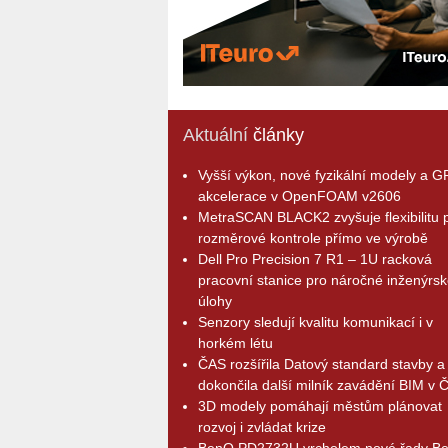
Aktuální
články
Vyšší výkon, nové fyzikální modely a 
akcelerace v OpenFOAM v2606
MetraSCAN BLACK2 zvyšuje flexibilitu p
rozměrové kontrole přímo ve výrobě
Dell Pro Precision 7 R1 – 1U racková
pracovní stanice pro náročné inženýrsk
úlohy
Senzory sledují kvalitu komunikací i v
horkém létu
ČAS rozšířila Datový standard stavby a
dokončila další milník zavádění BIM v 
3D modely pomáhají městům plánovat
rozvoj i zvládat krize
BenQ PD2732U vrcholem nové řady B