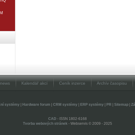
IM
Dnews
Kalendář akcí
Ceník inzerce
Archív časopisu
ční systémy
|
Hardware forum
|
CRM systémy
|
ERP systémy
|
PR
|
Sitemap
|
Zá
CAD
- ISSN 1802-6168
Tvorba webových stránek
- Webservis © 2009 - 2025