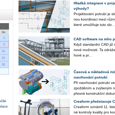
Hladká integrace v proj
výhody?
Pro­jek­to­vá­ní po­tru­bí je 
nou ko­or­di­na­ci mezi růz­ný
které umož­ňuje tuto slo...
Ne
2
CAD software na míru p
Když stan­dard­ní CAD již ne­
9
nové mož­nos­ti. Ta od­rá­že­jí
16
ho­vé a pr...
23
30
Časová a nákladová riz
navrhování potrubí
Při na­vr­ho­vá­ní po­tru­bí
zpož­dě­ním a zvý­še­ným ná
přes­né kon­strukč­ní do­ku­
čilé
Creaform představuje 
ntace
Cre­a­form ozná­mil 11. lis­to
né kon­t­ro­ly kva­li­ty pro kon