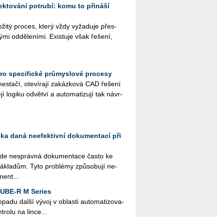
ektování potrubí: komu to přináší
slo­ži­tý pro­ces, který vždy vy­ža­du­je přes­
­mi od­dě­le­ní­mi. Exis­tu­je však ře­še­ní,
ro specifické průmyslové procesy
sta­čí, ote­ví­ra­jí za­káz­ko­vá CAD ře­še­ní
 lo­gi­ku od­vět­ví a au­to­ma­ti­zu­jí tak ná­vr­
ika daná neefektivní dokumentací při
 vede ne­správ­ná do­ku­men­ta­ce často ke
­kla­dům. Tyto pro­blémy způ­so­bu­jí ne­
men­t...
CUBE-R M Series
­pa­du další vývoj v ob­las­ti au­to­ma­ti­zo­va­
­t­ro­lu na lince...