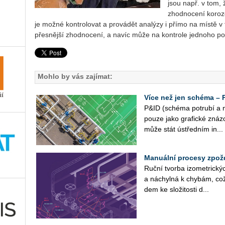
jsou např. v tom, 
zhodnocení koroz
je možné kontrolovat a provádět analýzy i přímo na místě v t
přesnější zhodnocení, a navíc může na kontrole jednoho po
Mohlo by vás zajímat:
Více než jen schéma – P
P&ID (sché­ma po­tru­bí a m
pouze jako gra­fic­ké zná­zo
může stát ústřed­ním in­...
Manuální procesy zpož
Ruční tvor­ba izo­me­t­ric­ký
a ná­chyl­ná k chy­bám, což 
dem ke slo­ži­tos­ti d...