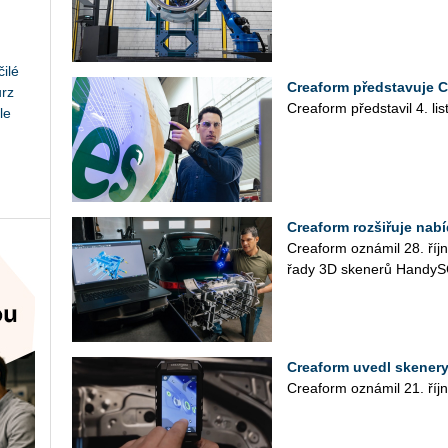
ilé
Creaform představuje Cr
urz
Crea­form před­sta­vil 4. lis­
le
Creaform rozšiřuje na
Crea­form ozná­mil 28. října
řady 3D ske­ne­rů Han­dy
Creaform uvedl skener
Cre­a­form ozná­mil 21. říj