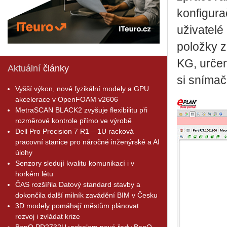
konfigura
uživatelé
položky z
KG, určen
Aktuální
články
si snímač
Vyšší výkon, nové fyzikální modely a GPU
akcelerace v OpenFOAM v2606
MetraSCAN BLACK2 zvyšuje flexibilitu při
rozměrové kontrole přímo ve výrobě
Dell Pro Precision 7 R1 – 1U racková
pracovní stanice pro náročné inženýrské a AI
úlohy
Senzory sledují kvalitu komunikací i v
horkém létu
ČAS rozšířila Datový standard stavby a
dokončila další milník zavádění BIM v Česku
3D modely pomáhají městům plánovat
rozvoj i zvládat krize
BenQ PD2732U vrcholem nové řady BenQ