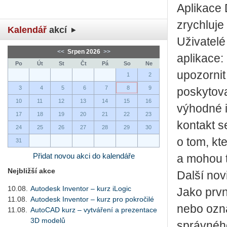
Aplikace 
zrychluje
Kalendář
akcí
Uživatelé
<<
Srpen 2026
>>
aplikace:
Po
Út
St
Čt
Pá
So
Ne
upozornit
1
2
3
4
5
6
7
8
9
poskytova
10
11
12
13
14
15
16
výhodné i
17
18
19
20
21
22
23
kontakt s
24
25
26
27
28
29
30
o tom, kt
31
Přidat novou akci do kalendáře
a mohou 
Nejbližší akce
Další nov
10.08.
Autodesk Inventor – kurz iLogic
Jako prvn
11.08.
Autodesk Inventor – kurz pro pokročilé
nebo ozna
11.08.
AutoCAD kurz – vytváření a prezentace
3D modelů
správného