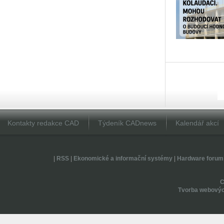
Kontakty redakce CAD
Týdeník CADnews
Kalendář akcí
|
RSS
|
Ekonomické a informační systémy
|
Hardware forum
Tvorba webovýc