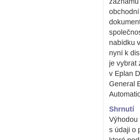
záznamů o
obchodní 
dokumenta
společnos
nabídku v
nyní k di
je vybrat
v Eplan Da
General E
Automatio
Shrnutí
Výhodou p
s údaji o