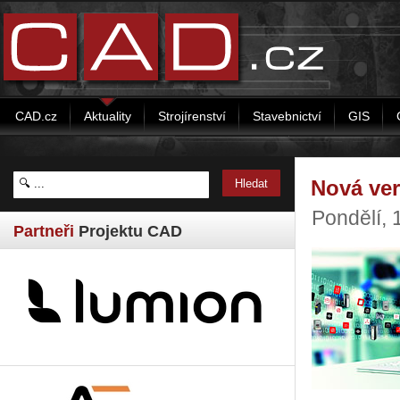
CAD.cz
Aktuality
Strojírenství
Stavebnictví
GIS
Nová ver
Pondělí, 
Partneři
Projektu CAD