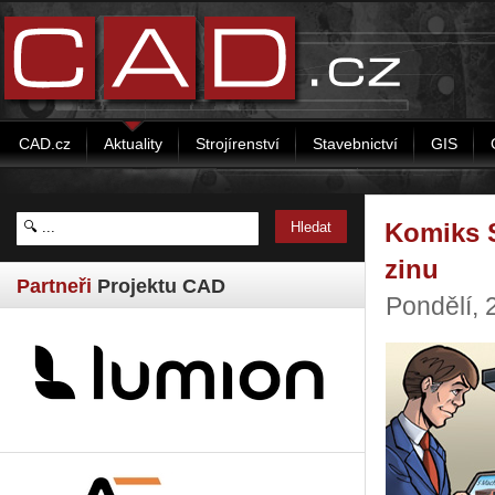
CAD.cz
Aktuality
Strojírenství
Stavebnictví
GIS
Komiks 
zinu
Partneři
Projektu CAD
Pondělí, 