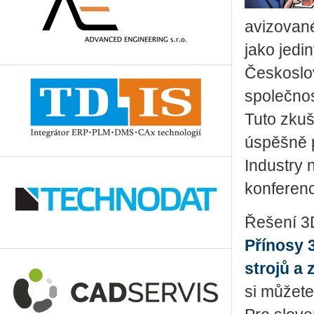
avizovan
jako jedi
Českoslov
společnos
Tuto zku
úspěšně p
Industry 
konferen
Řešení 3D
Přínosy 
strojů a 
si můžet