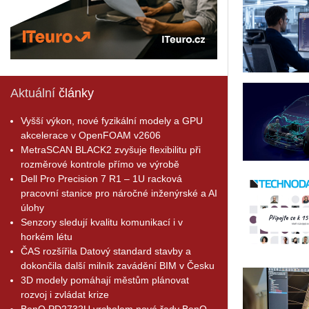
Aktuální
články
Vyšší výkon, nové fyzikální modely a GPU
akcelerace v OpenFOAM v2606
MetraSCAN BLACK2 zvyšuje flexibilitu při
rozměrové kontrole přímo ve výrobě
Dell Pro Precision 7 R1 – 1U racková
pracovní stanice pro náročné inženýrské a AI
úlohy
Senzory sledují kvalitu komunikací i v
horkém létu
ČAS rozšířila Datový standard stavby a
dokončila další milník zavádění BIM v Česku
3D modely pomáhají městům plánovat
rozvoj i zvládat krize
BenQ PD2732U vrcholem nové řady BenQ