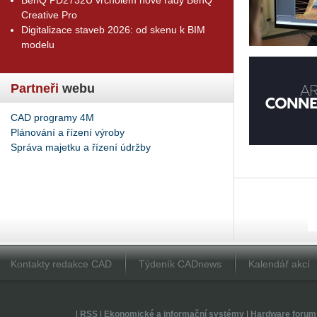
Creative Pro
Digitalizace staveb 2026: od skenu k BIM
modelu
Partneři
webu
CAD programy 4M
Plánování a řízení výroby
Správa majetku a řízení údržby
Kontakty redakce CAD
Týdeník CADnews
Kalendář akcí
|
RSS
|
Ekonomické a informační systémy
|
Hardware forum