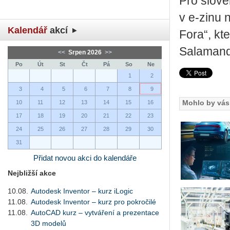
Pro slove
v e-zinu
Kalendář
akcí
Fora“, kt
Salamandr
<<
Srpen 2026
>>
Po
Út
St
Čt
Pá
So
Ne
1
2
3
4
5
6
7
8
9
Mohlo by vás 
10
11
12
13
14
15
16
17
18
19
20
21
22
23
24
25
26
27
28
29
30
31
Přidat novou akci do kalendáře
Nejbližší akce
10.08.
Autodesk Inventor – kurz iLogic
11.08.
Autodesk Inventor – kurz pro pokročilé
11.08.
AutoCAD kurz – vytváření a prezentace
3D modelů