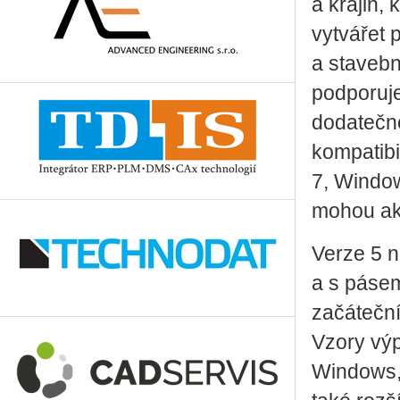
a krajin,
vytvářet 
a stavebn
podporuje
dodatečn
kompatib
7, Window
mohou akt
Verze 5 n
a s pásem
začáteční
Vzory výp
Windows, a