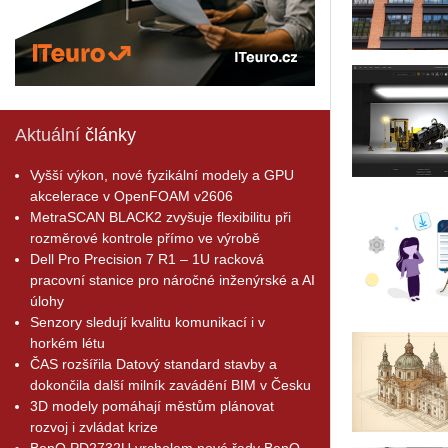
Aktuální
články
Vyšší výkon, nové fyzikální modely a GPU
akcelerace v OpenFOAM v2606
MetraSCAN BLACK2 zvyšuje flexibilitu při
rozměrové kontrole přímo ve výrobě
Dell Pro Precision 7 R1 – 1U racková
pracovní stanice pro náročné inženýrské a AI
úlohy
Senzory sledují kvalitu komunikací i v
horkém létu
ČAS rozšířila Datový standard stavby a
dokončila další milník zavádění BIM v Česku
3D modely pomáhají městům plánovat
rozvoj i zvládat krize
BenQ PD2732U vrcholem nové řady BenQ