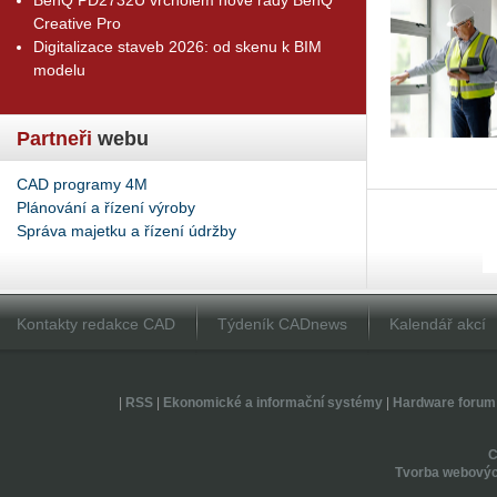
Creative Pro
Digitalizace staveb 2026: od skenu k BIM
modelu
Partneři
webu
CAD programy 4M
Plánování a řízení výroby
Správa majetku a řízení údržby
Kontakty redakce CAD
Týdeník CADnews
Kalendář akcí
|
RSS
|
Ekonomické a informační systémy
|
Hardware forum
Tvorba webovýc