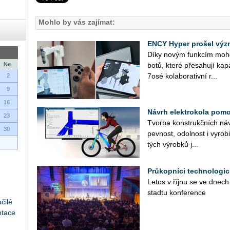
Mohlo by vás zajímat:
ENCY Hyper prošel výz
Díky novým funk­cím mohou u
Ne
bo­tů, které pře­sa­hu­jí ka­pa
7osé ko­la­bo­ra­tiv­ní r...
2
9
16
Návrh elektrokola pomoc
23
Tvor­ba kon­strukč­ních ná­vr
30
pev­nost, odol­nost i vy­ro­bi
tých vý­rob­ků j...
Průkopníci technologic
Letos v říjnu se ve dnech
sta­d­tu kon­fe­ren­ce
čilé
ntace