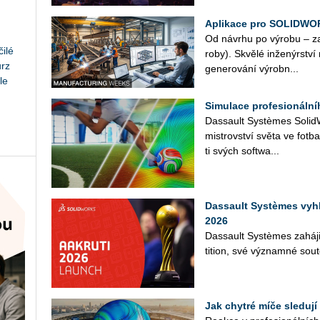
Aplikace pro SOLIDWO
Od ná­vr­hu po vý­ro­bu – z
ilé
ro­by). Skvě­lé in­že­nýr­stv
urz
ge­ne­ro­vá­ní vý­rob­n...
le
Simulace profesionáln
Das­sault Sys­tè­mes So­lid­Wo
mi­s­trov­ství světa ve fot­b
ti svých soft­wa­...
Dassault Systèmes vyh
2026
Das­sault Sys­tè­mes za­há­j
ti­ti­on, své vý­znam­né sou­tě
Jak chytré míče sledují