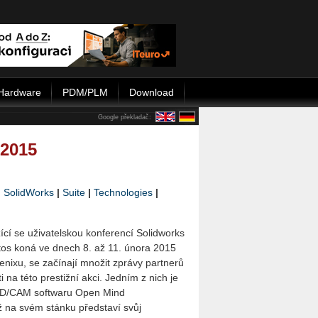
Hardware
PDM/PLM
Download
Google překladač:
 2015
|
SolidWorks
|
Suite
|
Technologies
|
ížící se uživatelskou konferencí Solidworks
etos koná ve dnech 8. až 11. února 2015
nixu, se začínají množit zprávy partnerů
i na této prestižní akci. Jedním z nich je
AD/CAM softwaru Open Mind
ž na svém stánku představí svůj