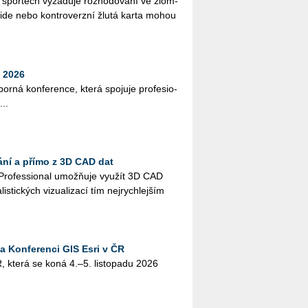
ch spor­tech vy­ža­du­je roz­ho­do­vá­ní ve zlom­
­si­de nebo kon­tro­verz­ní žlutá karta mohou
 2026
bor­ná kon­fe­ren­ce, která spo­ju­je pro­fe­si­o­
...
ání a přímo z 3D CAD dat
Pro­fes­si­o­nal umož­ňuje vy­u­žít 3D CAD
lis­tic­kých vi­zu­a­li­za­cí tím nej­rych­lej­ším
na Konferenci GIS Esri v ČR
, která se koná 4.–5. lis­to­pa­du 2026