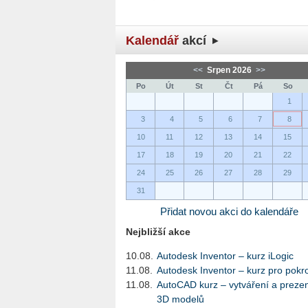
Kalendář
akcí
<<
Srpen 2026
>>
Po
Út
St
Čt
Pá
So
1
3
4
5
6
7
8
10
11
12
13
14
15
17
18
19
20
21
22
24
25
26
27
28
29
31
Přidat novou akci do kalendáře
Nejbližší akce
10.08.
Autodesk Inventor – kurz iLogic
11.08.
Autodesk Inventor – kurz pro pokro
11.08.
AutoCAD kurz – vytváření a preze
3D modelů