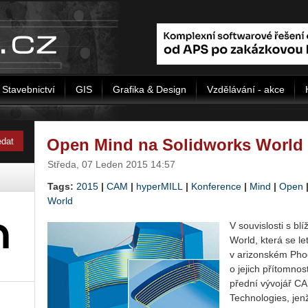
Stavebnictví
GIS
Grafika & Design
Vzdělávání - akce
Open Mind na Solidworks World
Středa, 07 Leden 2015 14:57
Tags:
2015
|
CAM
|
hyperMILL
|
Konference
|
Mind
|
Open
World
V souvislosti s bl
World, která se l
v arizonském Phoe
o jejich přítomnost
přední vývojář C
Technologies, jen