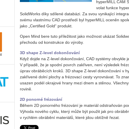
hyperMILL CAM Sui
volat funkce hyp
SolidWorks díky sdílené databázi. Za svou vynikající integra
svému vlastnímu CAD prostředí byl hyperMILL oceněn spol
jako „Certified Gold“ produkt.
Open Mind bere tuto příležitost jako možnost ukázat Solid
přechodu od konstrukce do výroby.
3D shape Z-level dokončování
Když dojde na Z-level dokončování, CAD systémy obvykle je
V případě, že je spodní povrch zakřiven, není výsledek fréz
úprav obráběcích kroků. 3D shape Z-level dokončování v
zakřivené dolní plochy a frézovací cesty vyrovnávat. To zna
usazen podél okrajové hrany mezi dnem a stěnou. Všechny 
rovině.
2D ponorné frézování
Během 2D ponorného frézování je materiál odstraňován po
Výhoda nového cyklu, který může být použit jak pro obráběn
v rychlém obrábění materiálů, které jdou obtížně řezat.