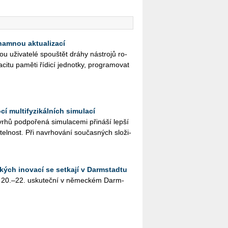
namnou aktualizací
ži­va­te­lé spouš­tět dráhy ná­stro­jů ro­
­ci­tu pa­mě­ti ří­di­cí jed­not­ky, pro­gra­mo­vat
í multifyzikálních simulací
hů pod­po­ře­ná si­mu­la­ce­mi při­ná­ší lepší
­tel­nost. Při na­vr­ho­vá­ní sou­čas­ných slo­ži­
kých inovací se setkají v Darmstadtu
 20.–22. usku­teč­ní v ně­mec­kém Darm­