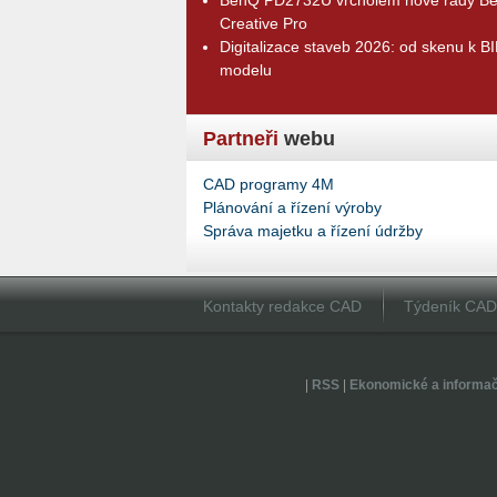
Creative Pro
Digitalizace staveb 2026: od skenu k B
modelu
Partneři
webu
CAD programy 4M
Plánování a řízení výroby
Správa majetku a řízení údržby
Kontakty redakce CAD
Týdeník CA
|
RSS
|
Ekonomické a informa