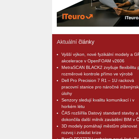
Aktuální
články
Vyšší výkon, nové fyzikální modely a 
akcelerace v OpenFOAM v2606
MetraSCAN BLACK2 zvyšuje flexibilitu p
rozměrové kontrole přímo ve výrobě
Dell Pro Precision 7 R1 – 1U racková
pracovní stanice pro náročné inženýrsk
úlohy
Senzory sledují kvalitu komunikací i v
horkém létu
ČAS rozšířila Datový standard stavby a
dokončila další milník zavádění BIM v 
3D modely pomáhají městům plánovat
rozvoj i zvládat krize
BenQ PD2732U vrcholem nové řady B