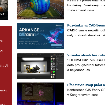
Re­ak­ce v pro­fe­si­o­nál­ní
ku vte­ři­ny. Zmeš­ka­ný off
zcela změ­nit vý­sle...
Pozvánka na CADfórum
CAD­fó­rum
je nej­vět­ší od­
ná­ly z ob­las­ti sta­veb­nic­tví
GPU
ři
Vizuální obsah bez ček
SO­LID­WORKS Vi­su­a­li­ze 
data pro vy­tvá­ře­ní fo­to­re­a­
é a AI
a nej­jed­no­duš­š...
Představte svoji práci 
Kon­fe­ren­ce GIS Esri v ČR
Česku
v Kon­gre­so­vém cen­t­...
enQ