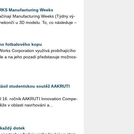
RKS Manufacturing Weeks
a­čí­na­jí Ma­nu­factu­ring Weeks (Týdny vý­
í ne­kon­čí u 3D mo­de­lu. To, co ná­sle­du­je –
ího fotbalového kopu
rks Cor­po­rati­on vy­u­ží­vá pro­bí­ha­jí­cí­ho
a­le a na jeho po­za­dí před­sta­vu­je mož­nos­
lásil studentskou soutěž AAKRUTI
il 16. roč­ník AA­KRU­TI In­no­vati­on Com­pe­
­že v ob­las­ti na­vr­ho­vá­ní a...
 každý dotek