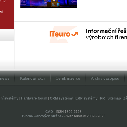
IM
Dnews
Kalendář akcí
Ceník inzerce
Archív časopisu
ční systémy
|
Hardware forum
|
CRM systémy
|
ERP systémy
|
PR
|
Sitemap
|
Zá
CAD
- ISSN 1802-6168
Tvorba webových stránek
- Webservis © 2009 - 2025