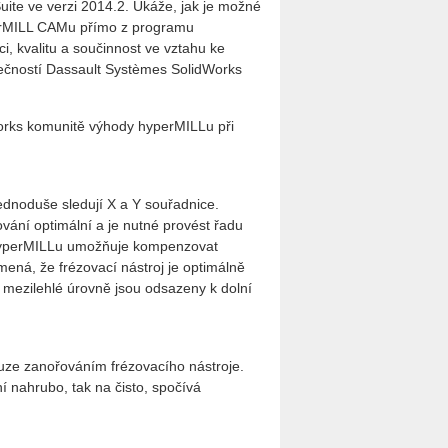
te ve verzi 2014.2. Ukáže, jak je možné
erMILL CAMu přímo z programu
ci, kvalitu a součinnost ve vztahu ke
ečností Dassault Systèmes SolidWorks
works komunitě výhody hyperMILLu při
dnoduše sledují X a Y souřadnice.
ování optimální a je nutné provést řadu
 hyperMILLu umožňuje kompenzovat
mená, že frézovací nástroj je optimálně
mezilehlé úrovně jsou odsazeny k dolní
uze zanořováním frézovacího nástroje.
í nahrubo, tak na čisto, spočívá