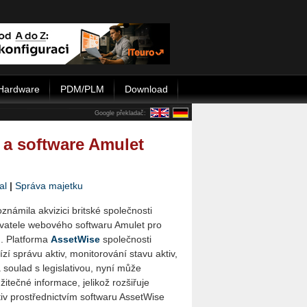
Hardware
PDM/PLM
Download
Google překladač:
l a software Amulet
al
|
Správa majetku
známila akvizici britské společnosti
ovatele webového softwaru Amulet pro
u. Platforma
AssetWise
společnosti
ízí správu aktiv, monitorování stavu aktiv,
 soulad s legislativou, nyní může
žitečné informace, jelikož rozšiřuje
iv prostřednictvím softwaru AssetWise