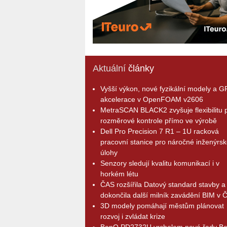
Aktuální
články
Vyšší výkon, nové fyzikální modely a 
akcelerace v OpenFOAM v2606
MetraSCAN BLACK2 zvyšuje flexibilitu p
rozměrové kontrole přímo ve výrobě
Dell Pro Precision 7 R1 – 1U racková
pracovní stanice pro náročné inženýrsk
úlohy
Senzory sledují kvalitu komunikací i v
horkém létu
ČAS rozšířila Datový standard stavby a
dokončila další milník zavádění BIM v 
3D modely pomáhají městům plánovat
rozvoj i zvládat krize
BenQ PD2732U vrcholem nové řady B