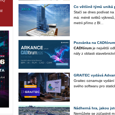
Co většině týmů uniká 
IM
Stačí se dnes po­dí­vat na ja
má: méně svit­ků vý­kre­sů, 
me­t­rii přímo z BI...
Pozvánka na CADfórum
CAD­fó­rum
je nej­vět­ší od­
ná­ly z ob­las­ti sta­veb­nic­tví
GRAITEC vydává Advan
Grai­tec ozna­mu­je vy­dá­n
svého soft­wa­ru pro sta­tic­
Nádherná hra, jakou jst
Ne­mů­že­te se zú­čast­nit mi­