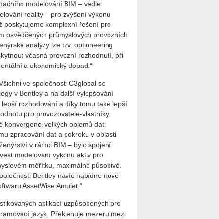
rmačního modelování BIM – vedle
ování reality – pro zvýšení výkonu
iž poskytujeme komplexní řešení pro
ením osvědčených průmyslových provozních
enýrské analýzy lze tzv. optioneering
skytnout včasná provozní rozhodnutí, při
mentální a ekonomický dopad.“
Všichni ve společnosti C3global se
legy v Bentley a na další vylepšování
 lepší rozhodování a díky tomu také lepší
hodnotu pro provozovatele-vlastníky.
é konvergenci velkých objemů dat
ímu zpracování dat a pokroku v oblasti
ženýrství v rámci BIM – bylo spojení
avést modelování výkonu aktiv pro
ůmyslovém měřítku, maximálně působivé.
 společnosti Bentley navíc nabídne nové
 softwaru AssetWise Amulet.“
istikovaných aplikací uzpůsobených pro
rogramovací jazyk. Překlenuje mezeru mezi