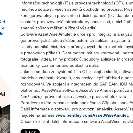
informační technologií (IT) a provozní technologií (OT), a u
nedílnou součástí všech aspektů obchodního procesu. Prost
konfigurovatelných provozních řídicích panelů (tzv. dashboa
ilé
vlastníci-provozovatelé infrastruktury souvislosti, u nichž při
urz
snadný způsob měření a řízení výsledků.
le
Software AssetWise Amulet je určen pro integraci a analýzu 
generovaných širokou škálou externích aplikací a systémů
sklady podniků, historizaci průmyslových dat a kontrolní sy
a pracovních příkazů. Data mohou být strukturovaná i nest
fotografie, videa, knihy protokolů, soubory aplikace Microso
poznámky, zaznamenané události a další.
Jakmile se data ze systémů IT a OT získají a sloučí, softwar
modely a znalosti uživatelů, aby poskytl lepší přehled a po
rozhodování. Ve spojení s integracemi do SAP EAM, IBM M
platformou AssetWise software AssetWise Amulet pomůže zaj
čímž snižuje provozní rizika a zvyšuje provozní efektivitu.
Poradcem v této transakci byla společnosti C3global společ
Další informace o softwaru pro provozní analytiku AssetWis
najdete na adrese
www.bentley.com/AssetWiseAmulet
.
Chcete-li získat další informace o softwaru AssetWise, navš