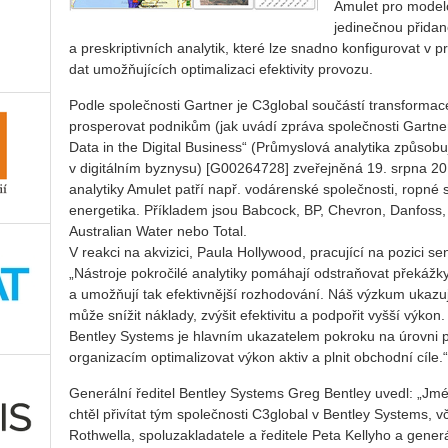
Amulet pro model
jedinečnou přidan
a preskriptivních analytik, které lze snadno konfigurovat v
dat umožňujících optimalizaci efektivity provozu.
Podle společnosti Gartner je C3global součástí transforma
prosperovat podnikům (jak uvádí zpráva společnosti Gartner 
Data in the Digital Business“ (Průmyslová analytika způsobuj
v digitálním byznysu) [G00264728] zveřejněná 19. srpna 20
analytiky Amulet patří např. vodárenské společnosti, ropné 
energetika. Příkladem jsou Babcock, BP, Chevron, Danfoss
Australian Water nebo Total.
V reakci na akvizici, Paula Hollywood, pracující na pozici s
„Nástroje pokročilé analytiky pomáhají odstraňovat překážk
a umožňují tak efektivnější rozhodování. Náš výzkum ukazuj
může snížit náklady, zvýšit efektivitu a podpořit vyšší výkon
Bentley Systems je hlavním ukazatelem pokroku na úrovni p
organizacím optimalizovat výkon aktiv a plnit obchodní cíle.“
Generální ředitel Bentley Systems Greg Bentley uvedl: „Jm
chtěl přivítat tým společnosti C3global v Bentley Systems, v
Rothwella, spoluzakladatele a ředitele Peta Kellyho a generá