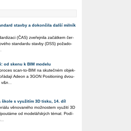
andard stavby a dokončila další milník
r­di­za­ci (ČAS) zve­řej­ni­la za­čát­kem čer­
­to­vé­ho stan­dar­du stav­by (DSS) po­ža­do­
.
26: od skenu k BIM modelu
ý pro­ces scan-to-BIM na sku­teč­ném ob­jek­
řá­da­jí Adeon a 3GON Po­si­ti­o­ning dvou­
 v&n...
škole s využitím 3D tisku, 14. díl
i­á­lu vě­no­va­né­ho mož­nos­tem vy­u­ži­tí 3D
­pou­tá­me od mo­de­lář­ských témat. Po­dí­
...