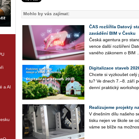
Mohlo by vás zajímat:
ČAS rozšířila Datový st
zavádění BIM v Česku
Česká agen­tu­ra pro stan­da
ven­ce další roz­ší­ře­ní Da
va­né­ho zá­ko­nem o BIM ..
GPU
ři
Digitalizace staveb 20
Chce­te si vy­zkou­šet cel
tu? Ve dnech 7.–8. září po­
é a AI
den­ní prak­tic­ký work­shop
Realizujeme projekty na 
V dneš­ním dílu na­še­ho se­r
Česku
tisku nejen ve škole se od
vá­me se blíže na mož­nos­
enQ