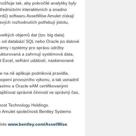
možňuje tak, aby pokročilé analytiky byly
řednictvím interaktivních a snadno
rdů) softwaru AssetWise Amulet získají
 svých rozhodnutích potřebují jistotu,
velkých objemů dat (tzv. big data)
 – od databází SQL nebo Oracle po datové
stémy i systémy pro správu údržby
rukturovaná a zahrnují systémová data,
ft Excel, selhání událostí, naskenované
e na ně aplikuje podniková pravidla,
chopení provozního výkonu, a tak usnadnil
aximo a Oracle eAM certifikovanými
išťovat správné činnosti ve správný čas,
nost Technology Holdings.
e Amulet společnosti Bentley Systems
tivte
www.bentley.com/AssetWise
.