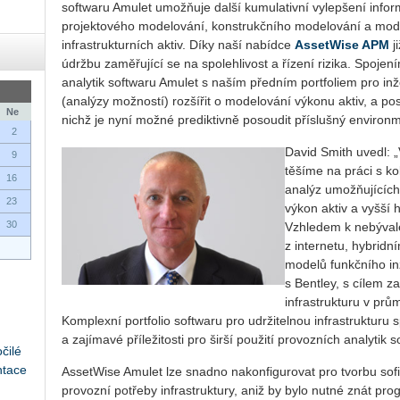
softwaru Amulet umožňuje další kumulativní vylepšení info
projektového modelování, konstrukčního modelování a model
infrastrukturních aktiv. Díky naší nabídce
AssetWise APM
j
údržbu zaměřující se na spolehlivost a řízení rizika. Spoj
analytik softwaru Amulet s naším předním portfoliem pro inž
(analýzy možností) rozšířit o modelování výkonu aktiv, a po
Ne
nichž je nyní možné prediktivně posoudit příslušný environ
2
David Smith uvedl: „
9
těšíme na práci s ko
16
analýz umožňujících
23
výkon aktiv a vyšší 
30
Vzhledem k nebýval
z internetu, hybridn
modelů funkčního in
s Bentley, s cílem z
infrastrukturu v pr
Komplexní portfolio softwaru pro udržitelnou infrastrukturu
a zajímavé příležitosti pro širší použití provozních analytik
čilé
ntace
AssetWise Amulet lze snadno nakonfigurovat pro tvorbu sof
provozní potřeby infrastruktury, aniž by bylo nutné znát p