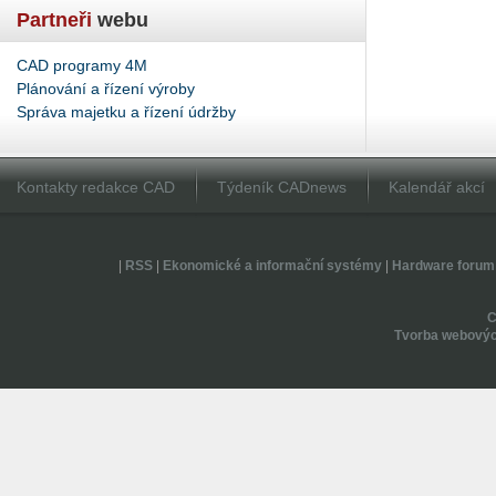
Partneři
webu
CAD programy 4M
Plánování a řízení výroby
Správa majetku a řízení údržby
Kontakty redakce CAD
Týdeník CADnews
Kalendář akcí
|
RSS
|
Ekonomické a informační systémy
|
Hardware forum
Tvorba webovýc