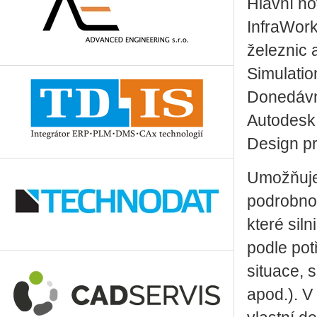
Hlavní no
InfraWork
železnic 
Simulatio
Donedávn
Autodesk
Design pr
Umožňuje 
podrobnos
které siln
podle pot
situace, 
apod.). V