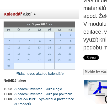
vlastní de
materiálů
Kalendář
akcí
apod. Žel
V modulu 
<<
Srpen 2026
>>
Po
Út
St
Čt
Pá
So
Ne
editace, 
1
2
využít kni
3
4
5
6
7
8
9
podobu m
10
11
12
13
14
15
16
17
18
19
20
21
22
23
24
25
26
27
28
29
30
31
Mohlo by vás 
Přidat novou akci do kalendáře
Nejbližší akce
10.08.
Autodesk Inventor – kurz iLogic
11.08.
Autodesk Inventor – kurz pro pokročilé
11.08.
AutoCAD kurz – vytváření a prezentace
3D modelů