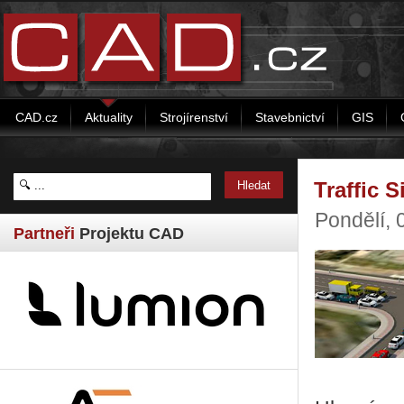
CAD.cz
Aktuality
Strojírenství
Stavebnictví
GIS
Traffic 
Pondělí, 
Partneři
Projektu CAD