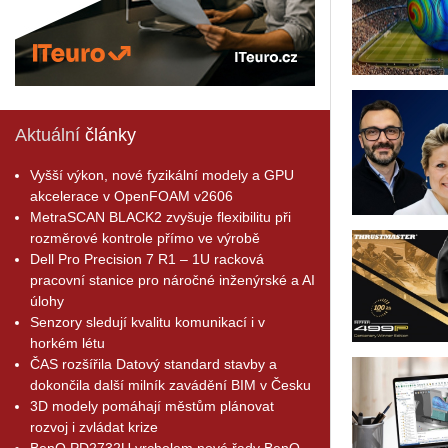
Aktuální
články
Vyšší výkon, nové fyzikální modely a GPU
akcelerace v OpenFOAM v2606
MetraSCAN BLACK2 zvyšuje flexibilitu při
rozměrové kontrole přímo ve výrobě
Dell Pro Precision 7 R1 – 1U racková
pracovní stanice pro náročné inženýrské a AI
úlohy
Senzory sledují kvalitu komunikací i v
horkém létu
ČAS rozšířila Datový standard stavby a
dokončila další milník zavádění BIM v Česku
3D modely pomáhají městům plánovat
rozvoj i zvládat krize
BenQ PD2732U vrcholem nové řady BenQ