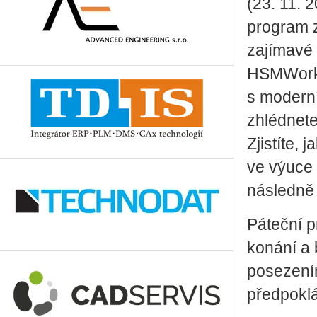
(23. 11. 
program z
zajímavé 
HSMWorks
s moderní
zhlédnete
Zjistíte,
ve výuce 
následně 
Páteční p
konání a 
posezením
předpokl