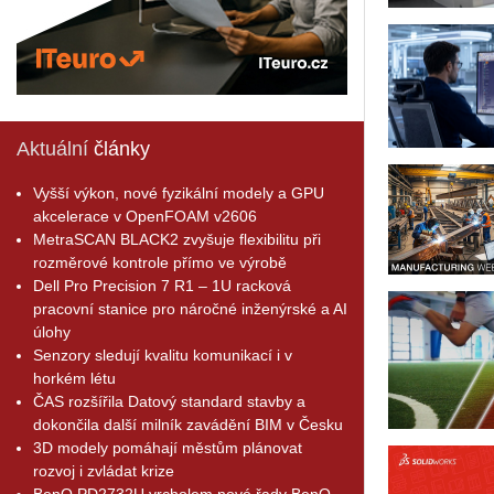
Aktuální
články
Vyšší výkon, nové fyzikální modely a GPU
akcelerace v OpenFOAM v2606
MetraSCAN BLACK2 zvyšuje flexibilitu při
rozměrové kontrole přímo ve výrobě
Dell Pro Precision 7 R1 – 1U racková
pracovní stanice pro náročné inženýrské a AI
úlohy
Senzory sledují kvalitu komunikací i v
horkém létu
ČAS rozšířila Datový standard stavby a
dokončila další milník zavádění BIM v Česku
3D modely pomáhají městům plánovat
rozvoj i zvládat krize
BenQ PD2732U vrcholem nové řady BenQ