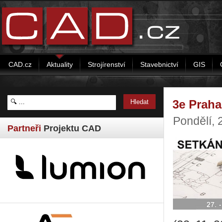
CAD.cz
Aktuality
Strojírenství
Stavebnictví
GIS
3e Praha
Pondělí, 
Partneři
Projektu CAD