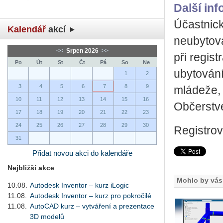
Další inf
Účastnick
Kalendář
akcí
neubytova
<<
Srpen 2026
>>
při regist
Po
Út
St
Čt
Pá
So
Ne
ubytování
1
2
3
4
5
6
7
8
9
mládeže, 
10
11
12
13
14
15
16
Občerstve
17
18
19
20
21
22
23
24
25
26
27
28
29
30
Registro
31
Přidat novou akci do kalendáře
Nejbližší akce
Mohlo by vás 
10.08.
Autodesk Inventor – kurz iLogic
11.08.
Autodesk Inventor – kurz pro pokročilé
11.08.
AutoCAD kurz – vytváření a prezentace
3D modelů