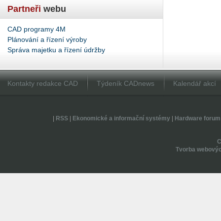
Partneři
webu
CAD programy 4M
Plánování a řízení výroby
Správa majetku a řízení údržby
Kontakty redakce CAD
Týdeník CADnews
Kalendář akcí
|
RSS
|
Ekonomické a informační systémy
|
Hardware forum
Tvorba webovýc